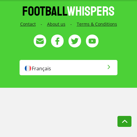
Contact
-
About us
-
Terms & Conditions
Français
English
English US
Русский
Magyar