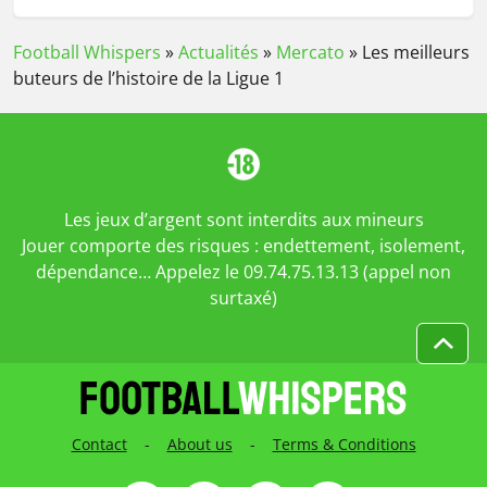
Football Whispers
»
Actualités
»
Mercato
»
Les meilleurs
buteurs de l’histoire de la Ligue 1
Les jeux d’argent sont interdits aux mineurs
Jouer comporte des risques : endettement, isolement,
dépendance… Appelez le 09.74.75.13.13 (appel non
surtaxé)
Contact
-
About us
-
Terms & Conditions