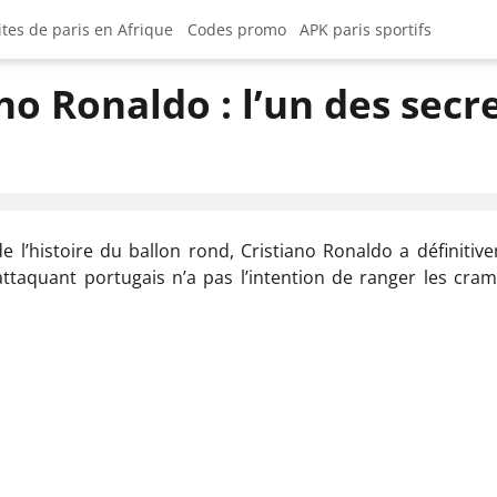
ites de paris en Afrique
Codes promo
APK paris sportifs
1xbet
Code promo 1xbet
1xBet APK
o Ronaldo : l’un des secr
Melbet
Code Promo Melbet
Melbet APK
Bet2africa
Code promo Linebet
Linebet APK
Linebet
Code promo Bet223
Bet2africa APK
 l’histoire du ballon rond, Cristiano Ronaldo a définiti
Bet223
Code Promo Premierbet
Paripesa APK
’attaquant portugais n’a pas l’intention de ranger les cr
Code promo Bet2africa
Bet223 APK
Code promo Paripesa
Code promo Betwinner