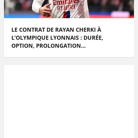
LE CONTRAT DE RAYAN CHERKI À
L’OLYMPIQUE LYONNAIS : DURÉE,
OPTION, PROLONGATION...