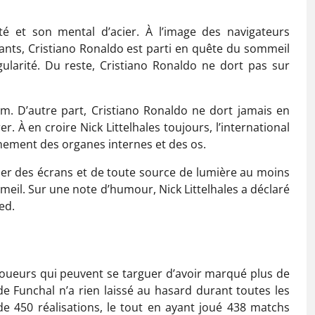
té et son mental d’acier. À l’image des navigateurs
ants, Cristiano Ronaldo est parti en quête du sommeil
larité. Du reste, Cristiano Ronaldo ne dort pas sur
cm. D’autre part, Cristiano Ronaldo ne dort jamais en
À en croire Nick Littelhales toujours, l’international
nnement des organes internes et des os.
gner des écrans et de toute source de lumière au moins
mmeil. Sur une note d’humour, Nick Littelhales a déclaré
ed.
s joueurs qui peuvent se targuer d’avoir marqué plus de
e Funchal n’a rien laissé au hasard durant toutes les
de 450 réalisations, le tout en ayant joué 438 matchs