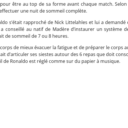
our être au top de sa forme avant chaque match. Selon N
’effectuer une nuit de sommeil complète.
do s’était rapproché de Nick Littelahles et lui a demandé 
l a conseillé au natif de Madère d’instaurer un système
uit de sommeil de 7 ou 8 heures.
au corps de mieux évacuer la fatigue et de préparer le corps
trait d’articuler ses siestes autour des 6 repas que doit 
il de Ronaldo est réglé comme sur du papier à musique.