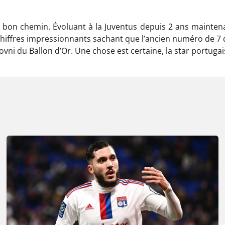
si bon chemin. Évoluant à la Juventus depuis 2 ans maintenan
chiffres impressionnants sachant que l’ancien numéro de 7 
ovni du Ballon d’Or. Une chose est certaine, la star portugai