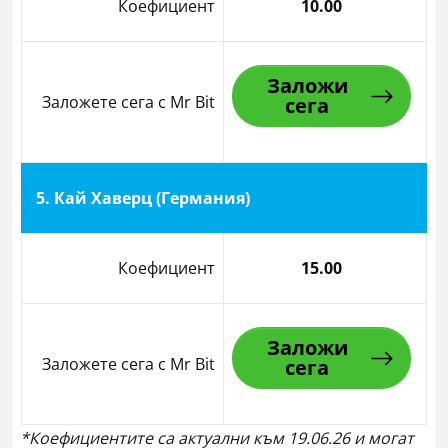
Коефициент
10.00
Заложи
Заложете сега с Mr Bit
сега
5. Кай Хаверц (Германия)
Коефициент
15.00
Заложи
Заложете сега с Mr Bit
сега
*Коефициентите са актуални към 19.06.26 и могат