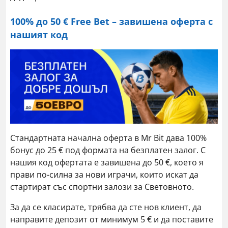
100% до 50 € Free Bet – завишена оферта с
нашият код
Стандартната начална оферта в Mr Bit дава 100%
бонус до 25 € под формата на безплатен залог. С
нашия код офертата е завишена до 50 €, което я
прави по-силна за нови играчи, които искат да
стартират със спортни залози за Световното.
За да се класирате, трябва да сте нов клиент, да
направите депозит от минимум 5 € и да поставите