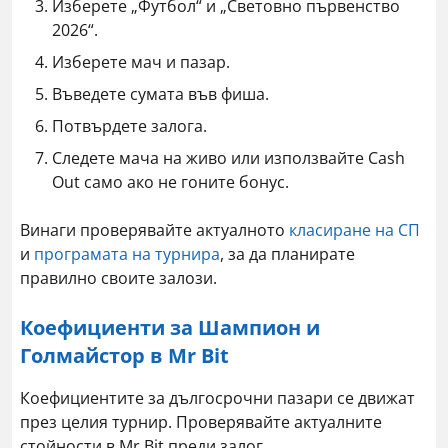
Изберете „Футбол“ и „Световно първенство
2026“.
Изберете мач и пазар.
Въведете сумата във фиша.
Потвърдете залога.
Следете мача на живо или използвайте Cash
Out само ако не гоните бонус.
Винаги проверявайте актуалното
класиране на СП
и
програмата на турнира
, за да планирате
правилно своите залози.
Коефициенти за Шампион и
Голмайстор в Mr Bit
Коефициентите за дългосрочни пазари се движат
през целия турнир. Проверявайте актуалните
стойности в Mr Bit преди залог.