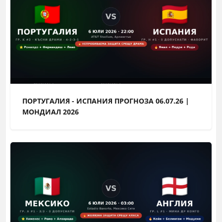
ПОРТУГАЛИЯ - ИСПАНИЯ ПРОГНОЗА 06.07.26 |
МОНДИАЛ 2026