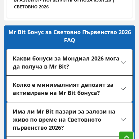
СВЕТОВНО 2026
Mr Bit Бонус за Световно Първенство 2026
FAQ
Какви бонуси за Мондиал 2026 мога
да получа в Mr Bit?
Колко е минималният депозит за
активиране на Mr Bit бонуса?
Има ли Mr Bit пазари за залози на
живо по време на Световното
първенство 2026?