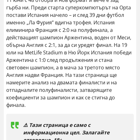
11 юни с 48 отбора и нов формат и вече е зад
гърба ни. Преди старта суперкомпютърът на Opta
постави Испания начело – и след 39 дни футбол
именно „Ла Фурия” вдигна трофея. Испания
елиминира Франция с 2:0 на полуфинала, а
действащият шампион Аржентина, воден от Меси,
обърна Англия с 2:1, за да си уредят финал. На 19
юли на MetLife Stadium в Ню Йорк Испания победи
Аржентина с 1:0 след продължения и стана
световен шампион, а в мача за третото място
Англия надви Франция. На тази страница ще
намерите анализ на двамата финалисти и на
отпадналите полуфиналисти, затварящите
коефициенти за шампион и как се стигна до
финала.
⚠️ Тази страница е само с
информационна цел. Залагайте