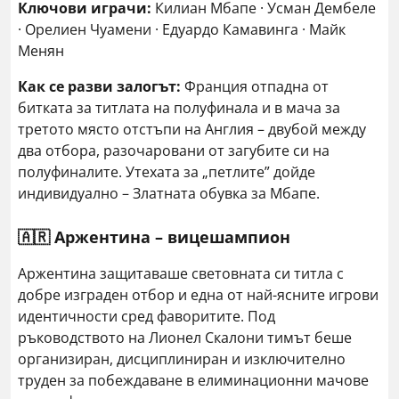
Ключови играчи:
Килиан Мбапе · Усман Дембеле
· Орелиен Чуамени · Едуардо Камавинга · Майк
Менян
Как се разви залогът:
Франция отпадна от
битката за титлата на полуфинала и в мача за
третото място отстъпи на Англия – двубой между
два отбора, разочаровани от загубите си на
полуфиналите. Утехата за „петлите” дойде
индивидуално – Златната обувка за Мбапе.
🇦🇷 Аржентина – вицешампион
Аржентина защитаваше световната си титла с
добре изграден отбор и една от най-ясните игрови
идентичности сред фаворитите. Под
ръководството на Лионел Скалони тимът беше
организиран, дисциплиниран и изключително
труден за побеждаване в елиминационни мачове