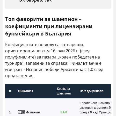
отговорно. 18+.
Топ фаворити за шампион –
коефициенти при лицензирани
букмейкъри в България
Коефициентите по-долу са затварящи,
ориентировъчни към 16 юли 2026 г. (след
полуфиналите) за пазара „краен победител на
турнира”, запазени за справка. Финалът вече е
изигран – Испания победи Аржентина с 1:0 след
продължения.
Коеф. за
#
Финалист
Път до финала
шампион
Европейски шампион;
световен шампион 2026
1
🇪🇸 Испания
1.60
след 2:0 над Франция н