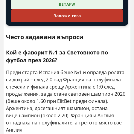
BETAFW
Заложи сега
Често задавани въпроси
Кой е фаворит №1 за Световното по
футбол през 2026?
Преди старта Испания беше №1 и оправда ролята
си докрай – след 2:0 над Франция на полуфинала
спечели и финала срещу Аржентина с 1:0 след
продължения, за да стане световен шампион 2026
(беше около 1.60 при ElitBet преди финала).
Аржентина, досегашният шампион, остана
вицешампион (около 2.20). Франция и Англия
отпаднаха на полуфиналите, а третото място взе
Англия.