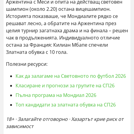
Аржентина с Меси и опита на действащ световен
шампион (около 2.20) остана вицешампион.
Историята показваше, че Мондиалите рядко се
решават лесно, а обратите на Аржентина през
целия турнир загатнаха драма и на финала – решен
чак в продълженията. Индивидуалното отличие
остана за Франция: Килиан Мбапе спечели
Златната обувка с 10 гола.
Полезни ресурси:
Как да залагаме на Световното по футбол 2026
Класиране и прогнози за групите на СП26
Пълна програма на Мондиал 2026
Топ кандидати за златната обувка на СП26
18+ · Залагайте отговорно · Хазартът крие риск от
зависимост