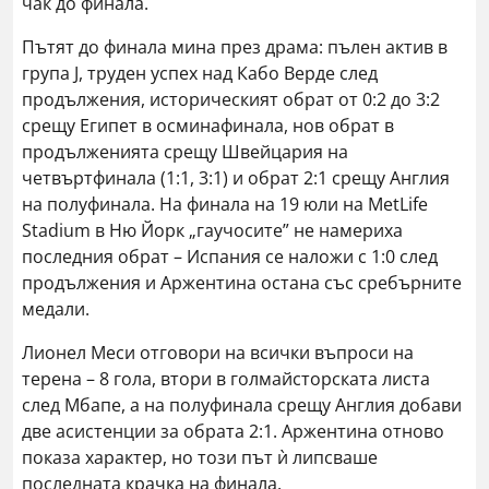
чак до финала.
Пътят до финала мина през драма: пълен актив в
група J, труден успех над Кабо Верде след
продължения, историческият обрат от 0:2 до 3:2
срещу Египет в осминафинала, нов обрат в
продълженията срещу Швейцария на
четвъртфинала (1:1, 3:1) и обрат 2:1 срещу Англия
на полуфинала. На финала на 19 юли на MetLife
Stadium в Ню Йорк „гаучосите” не намериха
последния обрат – Испания се наложи с 1:0 след
продължения и Аржентина остана със сребърните
медали.
Лионел Меси отговори на всички въпроси на
терена – 8 гола, втори в голмайсторската листа
след Мбапе, а на полуфинала срещу Англия добави
две асистенции за обрата 2:1. Аржентина отново
показа характер, но този път ѝ липсваше
последната крачка на финала.