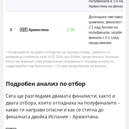
полуфинала и 1:0 над
Аржентина на финала
Досегашен световен
шампион; финалист сле
2:1 над Англия на
2
🇦🇷 Аржентина
2.20
полуфинала, загуби
финала с 0:1 след
продължения
* Коефициенти за краен победител на турнира (пазар „Шампион”),
затварящи стойности към 16.07.2026 при ElitBet, преди финала. Испания
беше лек фаворит след убедителния полуфинал и оправда ролята си,
надделявайки над Аржентина с 1:0 след продължения на финала.
Подробен анализ по отбор
Сега ще разгледаме двамата финалисти, както и
двата отбора, които отпаднаха на полуфиналите –
какво ги направи опасни и как се стигна до
финалната двойка Испания – Аржентина.