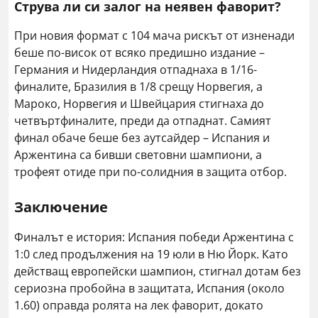
Струва ли си залог на неявен фаворит?
При новия формат с 104 мача рискът от изненади
беше по-висок от всяко предишно издание –
Германия и Нидерландия отпаднаха в 1/16-
финалите, Бразилия в 1/8 срещу Норвегия, а
Мароко, Норвегия и Швейцария стигнаха до
четвъртфиналите, преди да отпаднат. Самият
финал обаче беше без аутсайдер – Испания и
Аржентина са бивши световни шампиони, а
трофеят отиде при по-солидния в защита отбор.
Заключение
Финалът е история: Испания победи Аржентина с
1:0 след продължения на 19 юли в Ню Йорк. Като
действащ европейски шампион, стигнал дотам без
сериозна пробойна в защитата, Испания (около
1.60) оправда ролята на лек фаворит, докато