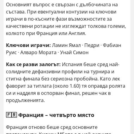
Основният въпрос е свързан с дълбочината на
състава. При евентуални контузии на ключови
играчи в по-късните фази възможностите за
качествени ротации не изглеждат толкова големи,
колкото при Франция или Англия.
Ключови играчи:
Ламин Ямал · Педри · Фабиан
Руис · Алваро Мората · Унай Симон
Как се разви залогът:
Испания беше сред най-
солидните дефанзивни профили на турнира и
стигна финала без сериозна пробойна. Като лек
фаворит за титлата (около 1.60) тя оправда ролята
си и надделя в оспорван финал, решен чак в
продълженията.
🇫🇷 Франция – четвърто място
Франция отново беше сред основните