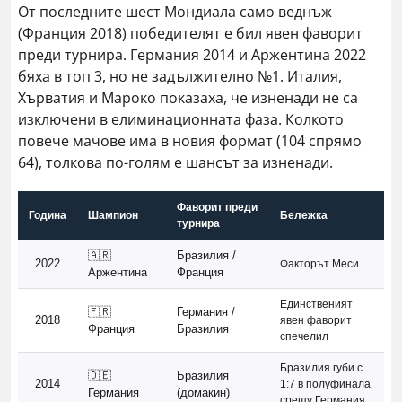
От последните шест Мондиала само веднъж
(Франция 2018) победителят е бил явен фаворит
преди турнира. Германия 2014 и Аржентина 2022
бяха в топ 3, но не задължително №1. Италия,
Хърватия и Мароко показаха, че изненади не са
изключени в елиминационната фаза. Колкото
повече мачове има в новия формат (104 спрямо
64), толкова по-голям е шансът за изненади.
Фаворит преди
Година
Шампион
Бележка
турнира
🇦🇷
Бразилия /
2022
Факторът Меси
Аржентина
Франция
Единственият
🇫🇷
Германия /
2018
явен фаворит
Франция
Бразилия
спечелил
Бразилия губи с
🇩🇪
Бразилия
2014
1:7 в полуфинала
Германия
(домакин)
срещу Германия