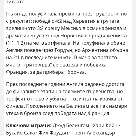
титлата.
Пътят до полуфинала премина през трудности, но
с резултат: победа с 4:2 над Хърватия в групата,
зрелищното 3:2 срещу Мексико в осминафинала и
драматичен успех над Норвегия в продълженията
(1:1, 1:2) на четвъртфинала. На полуфинала обаче
Англия поведе чрез Гордън, но Аржентина обърна
на 2:1 в последните минути. В мача за третото
място „трите лъва” се съвзеха и победиха
Франция, за да приберат бронза.
През последните години Англия редовно достига
до финалните етапи на големите първенства, но
трофеят отново ѝ убягна – този път на крачка от
финала. Поколението на Белингам все пак намери
утеха в бронза след победата над Франция.
Ключови играчи:
Джуд Белингам · Хари Кейн ·
Букайо Сака · Фил Фоудън · Трент Александър-