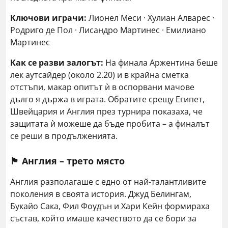
Ключови играчи:
Лионел Меси · Хулиан Алварес ·
Родриго де Пол · Лисандро Мартинес · Емилиано
Мартинес
Как се разви залогът:
На финала Аржентина беше
лек аутсайдер (около 2.20) и в крайна сметка
отстъпи, макар опитът ѝ в оспорвани мачове
дълго я държа в играта. Обратите срещу Египет,
Швейцария и Англия през турнира показаха, че
защитата ѝ можеше да бъде пробита – а финалът
се реши в продълженията.
🏴󠁧󠁢󠁥󠁮󠁧󠁿 Англия – трето място
Англия разполагаше с едно от най-талантливите
поколения в своята история. Джуд Белингам,
Букайо Сака, Фил Фоудън и Хари Кейн формираха
състав, който имаше качеството да се бори за