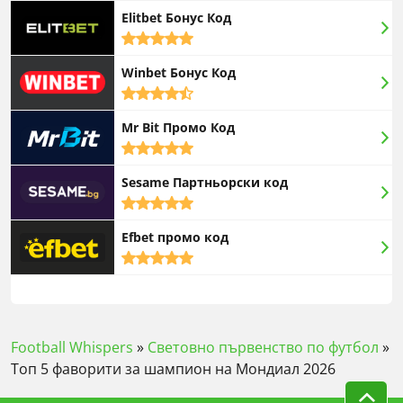
rating
Elitbet Бонус Код
5,0
rating
Winbet Бонус Код
4,5
rating
Mr Bit Промо Код
5,0
rating
Sesame Партньорски код
5,0
rating
Efbet промо код
5,0
rating
Football Whispers
»
Световно първенство по футбол
»
Топ 5 фаворити за шампион на Мондиал 2026