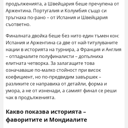
продълженията, а Швейцария беше пречупена от
Аржентина. Португалия и Колумбия също си
тръгнаха по-рано – от Испания и Швейцария
съответно.
Финалната двойка беше без нито един тъмен кон:
Испания и Аржентина са две от най-титулуваните
нации в историята на турнира, а Франция и Англия
– отпадналите полуфиналисти – допълниха
елитната четворка. За залагащите това
означаваше по-малко стойност при висок
коефициент, но по-предвидим завършек –
разликите се направиха от детайли, форма и
умора, а не от изненади, а самият финал се реши
чак в продълженията.
Какво показва историята –
фаворитите и Мондиалите