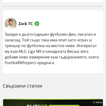
Zack TC
Захари е дългогодишен футболен фен, писател и
залагащ. Той също така има опит като играч и
треньор по футболна на местно ниво. Интересът
му към MLS, Liga MX и канадската Висша лига
добавя ново измерение към съдържанието, което
FootballWhispers предлага.
Свързани статии