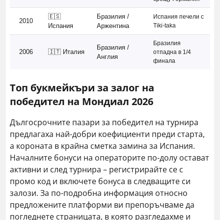
🇪🇸
Бразилия /
Испания печели с
2010
Испания
Аржентина
Tiki-taka
Бразилия
Бразилия /
2006
🇮🇹 Италия
отпадна в 1/4
Англия
финала
Топ букмейкъри за залог на
победител на Мондиал 2026
Дългосрочните пазари за победител на турнира
предлагаха най-добри коефициенти преди старта,
а короната в крайна сметка замина за Испания.
Началните бонуси на операторите по-долу остават
активни и след турнира – регистрирайте се с
промо код и включете бонуса в следващите си
залози. За по-подробна информация относно
предложените платформи ви препоръчваме да
погледнете страницата, в която разгледахме и