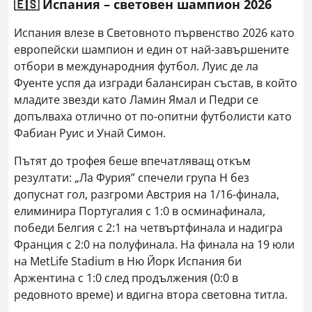
🇪🇸 Испания – световен шампион 2026
Испания влезе в Световното първенство 2026 като
европейски шампион и един от най-завършените
отбори в международния футбол. Луис де ла
Фуенте успя да изгради балансиран състав, в който
младите звезди като Ламин Ямал и Педри се
допълваха отлично от по-опитни футболисти като
Фабиан Руис и Унай Симон.
Пътят до трофея беше впечатляващ откъм
резултати: „Ла Фурия” спечели група H без
допуснат гол, разгроми Австрия на 1/16-финала,
елиминира Португалия с 1:0 в осминафинала,
победи Белгия с 2:1 на четвъртфинала и надигра
Франция с 2:0 на полуфинала. На финала на 19 юли
на MetLife Stadium в Ню Йорк Испания би
Аржентина с 1:0 след продължения (0:0 в
редовното време) и вдигна втора световна титла.