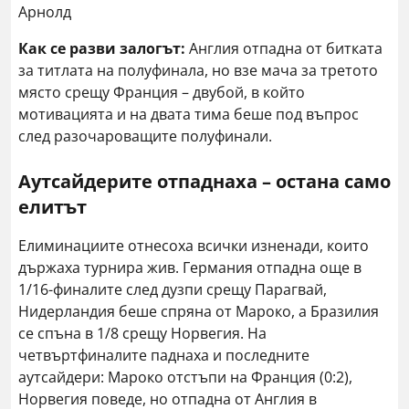
Арнолд
Как се разви залогът:
Англия отпадна от битката
за титлата на полуфинала, но взе мача за третото
място срещу Франция – двубой, в който
мотивацията и на двата тима беше под въпрос
след разочароващите полуфинали.
Аутсайдерите отпаднаха – остана само
елитът
Елиминациите отнесоха всички изненади, които
държаха турнира жив. Германия отпадна още в
1/16-финалите след дузпи срещу Парагвай,
Нидерландия беше спряна от Мароко, а Бразилия
се спъна в 1/8 срещу Норвегия. На
четвъртфиналите паднаха и последните
аутсайдери: Мароко отстъпи на Франция (0:2),
Норвегия поведе, но отпадна от Англия в