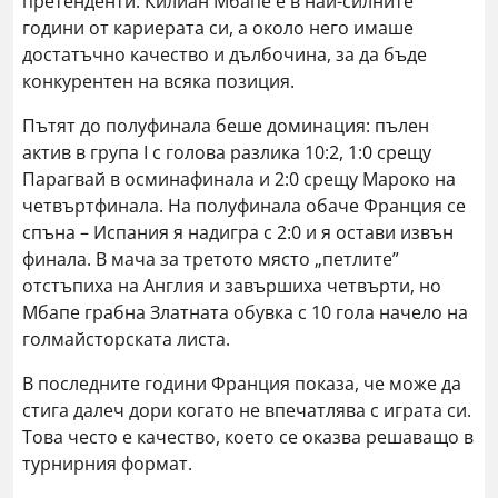
претенденти. Килиан Мбапе е в най-силните
години от кариерата си, а около него имаше
достатъчно качество и дълбочина, за да бъде
конкурентен на всяка позиция.
Пътят до полуфинала беше доминация: пълен
актив в група I с голова разлика 10:2, 1:0 срещу
Парагвай в осминафинала и 2:0 срещу Мароко на
четвъртфинала. На полуфинала обаче Франция се
спъна – Испания я надигра с 2:0 и я остави извън
финала. В мача за третото място „петлите”
отстъпиха на Англия и завършиха четвърти, но
Мбапе грабна Златната обувка с 10 гола начело на
голмайсторската листа.
В последните години Франция показа, че може да
стига далеч дори когато не впечатлява с играта си.
Това често е качество, което се оказва решаващо в
турнирния формат.