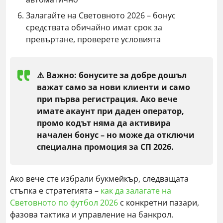
Залагайте на Световното 2026 – бонус
средствата обичайно имат срок за
превъртане, проверете условията
⚠️ Важно: бонусите за добре дошъл
важат само за нови клиенти и само
при първа регистрация. Ако вече
имате акаунт при даден оператор,
промо кодът няма да активира
начален бонус – но може да отключи
специална промоция за СП 2026.
Ако вече сте избрали букмейкър, следващата
стъпка е стратегията –
как да залагате на
Световното по футбол 2026
с конкретни пазари,
фазова тактика и управление на банкрол.