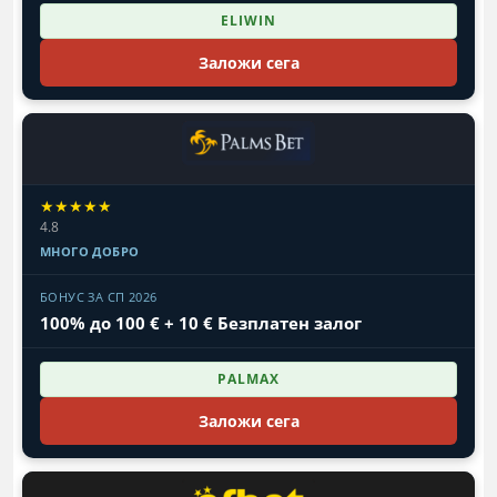
ELIWIN
Заложи сега
★★★★★
4.8
МНОГО ДОБРО
БОНУС ЗА СП 2026
100% до 100 € + 10 € Безплатен залог
PALMAX
Заложи сега