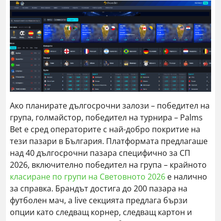
Ако планирате дългосрочни залози – победител на
група, голмайстор, победител на турнира – Palms
Bet е сред операторите с най-добро покритие на
тези пазари в България. Платформата предлагаше
над 40 дългосрочни пазара специфично за СП
2026, включително победител на група – крайното
класиране по групи на Световното 2026
е налично
за справка. Брандът достига до 200 пазара на
футболен мач, а live секцията предлага бързи
опции като следващ корнер, следващ картон и