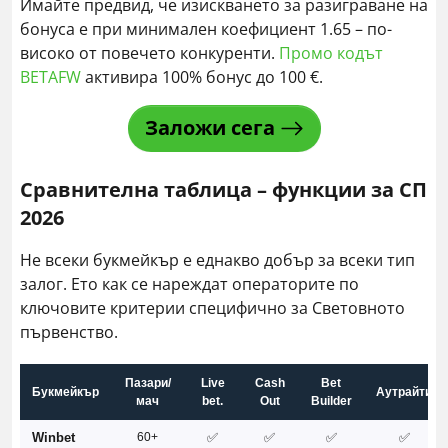
Имайте предвид, че изискването за разиграване на
бонуса е при минимален коефициент 1.65 – по-
високо от повечето конкуренти.
Промо кодът
BETAFW
активира 100% бонус до 100 €.
Заложи сега
Сравнителна таблица – функции за СП
2026
Не всеки букмейкър е еднакво добър за всеки тип
залог. Ето как се нареждат операторите по
ключовите критерии специфично за Световното
първенство.
Пазари/
Live
Cash
Bet
Букмейкър
Аутрайти
мач
bet.
Out
Builder
Winbet
60+
✅
✅
✅
✅