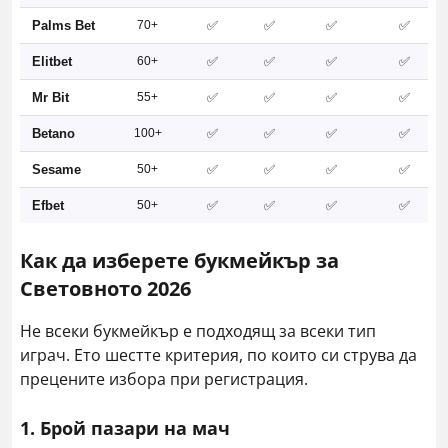
Palms Bet
70+
✅
✅
✅
✅
Elitbet
60+
✅
✅
✅
✅
Mr Bit
55+
✅
✅
✅
✅
Betano
100+
✅
✅
✅
✅
Sesame
50+
✅
✅
✅
✅
Efbet
50+
✅
✅
✅
✅
Как да изберете букмейкър за
Световното 2026
Не всеки букмейкър е подходящ за всеки тип
играч. Ето шестте критерия, по които си струва да
прецените избора при регистрация.
1. Брой пазари на мач