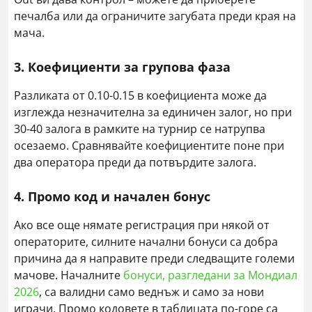
печалба или да ограничите загубата преди края на
мача.
3. Коефициенти за групова фаза
Разликата от 0.10-0.15 в коефициента може да
изглежда незначителна за единичен залог, но при
30-40 залога в рамките на турнир се натрупва
осезаемо. Сравнявайте коефициентите поне при
два оператора преди да потвърдите залога.
4. Промо код и начален бонус
Ако все още нямате регистрация при някой от
операторите, силните начални бонуси са добра
причина да я направите преди следващите големи
мачове. Началните
бонуси, разгледани за Мондиал
2026
, са валидни само веднъж и само за нови
играчи. Промо кодовете в таблицата по-горе са