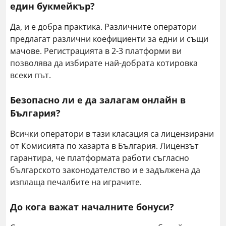
един букмейкър?
Да, и е добра практика. Различните оператори
предлагат различни коефициенти за едни и същи
мачове. Регистрацията в 2-3 платформи ви
позволява да избирате най-добрата котировка
всеки път.
Безопасно ли е да залагам онлайн в
България?
Всички оператори в тази класация са лицензирани
от Комисията по хазарта в България. Лицензът
гарантира, че платформата работи съгласно
българското законодателство и е задължена да
изплаща печалбите на играчите.
До кога важат началните бонуси?