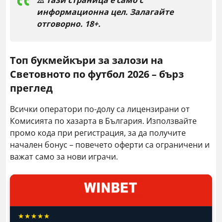
⚠️ Тази страница е само с
информационна цел. Залагайте
отговорно. 18+.
Топ букмейкъри за залози на
Световното по футбол 2026 – бърз
преглед
Всички оператори по-долу са лицензирани от
Комисията по хазарта в България. Използвайте
промо кода при регистрация, за да получите
начален бонус – повечето оферти са ограничени и
важат само за нови играчи.
★★★★★