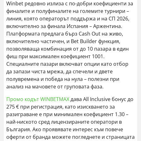
Winbet редовно излиза с по-добри коефициенти за
финалите и полуфиналите на големите турнири –
линия, която операторът поддържа и на СП 2026,
включително за финала Испания – Аржентина.
Платформата предлага бърз Cash Out на живо,
включително частичен, и Bet Builder функция,
позволяваща комбинация от до 10 пазара в един
фиш при максимален коефициент 1001.
Специалните пазари включват опции като отбор
да запази чиста мрежа, да спечели и двете
полувремена и победа на нула – полезни при
анализ на мачовете от груповата фаза.
Промо кодът WINBETMAX
дава All Inclusive бонус до
275 € при регистрация, като изискването за
разиграване е при минимален коефициент 1.30 –
най-ниското сред лицензираните оператори в
България. Ако проявявате интерес към повече
оферти от бранда можете погледнете и страницата