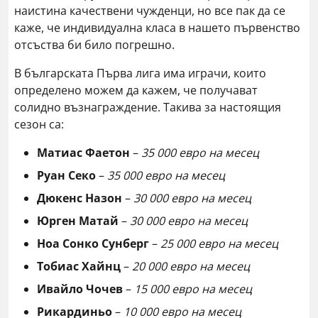
наистина качествени чужденци, но все пак да се
каже, че индивидуална класа в нашето първенство
отсъства би било погрешно.
В българската Първа лига има играчи, които
определено можем да кажем, че получават
солидно възнаграждение. Такива за настоящия
сезон са:
Матиас Фаетон
–
35 000 евро на месец
Руан Секо
–
35 000 евро на месец
Дюкенс Назон
–
30 000 евро на месец
Юрген Матай
–
30 000 евро на месец
Ноа Сонко Сунберг
–
25 000 евро на месец
Тобиас Хайнц
–
20 000 евро на месец
Ивайло Чочев
–
15 000 евро на месец
Рикардиньо
–
10 000 евро на месец