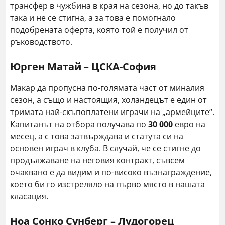
трансфер в чужбина в края на сезона, но до такъв
така и не се стигна, а за това е помогнало
подобрената оферта, която той е получил от
ръководството.
Юрген Матай – ЦСКА-София
Макар да пропусна по-голямата част от миналия
сезон, а също и настоящия, холандецът е един от
тримата най-скъпоплатени играчи на „армейците“.
Капитанът на отбора получава по
30 000
евро на
месец, а с това затвърждава и статута си на
основен играч в клуба. В случай, че се стигне до
продължаване на неговия контракт, съвсем
очаквано е да видим и по-високо възнаграждение,
което би го изстреляло на първо място в нашата
класация.
Ноа Сонко Сунберг – Лудогорец