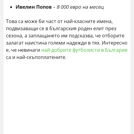
Ивелин Попов
–
8 000 евро на месец
Това са може би част от най-класните имена,
подвизаващи се в българския роден елит през
сезона, а заплащането им подсказва, че отборите
залагат наистина големи надежди в тях. Интересно
е, че невинаги
най-добрите футболисти в България
са и най-скъпоплатените.