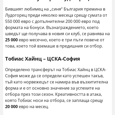
Бившият любимец на „синя“ България премина в
Лудогорец преди няколко месеца срещу сумата от
550 000 евро с допълнителни 200 000 евро под
формата на бонуси. Възнаграждението, което
шведът ще получава в новия си клуб, се равнява на
25 000
евро месечно, което е три пъти повече от
това, което той вземаше в предишния си отбор.
Тобиас Хайнц – ЦСКА-София
Определено трансферът на Тобиас Хайнц в ЦСКА-
София може да се определи като успешен такъв,
тъй като норвежецът се намира във възхитителна
форма и е от основно значение за успехите на
отбора през този сезон. Креативността в атака,
която Тобиас носи на отбора, се заплаща срещу
20 000
евро на месец.