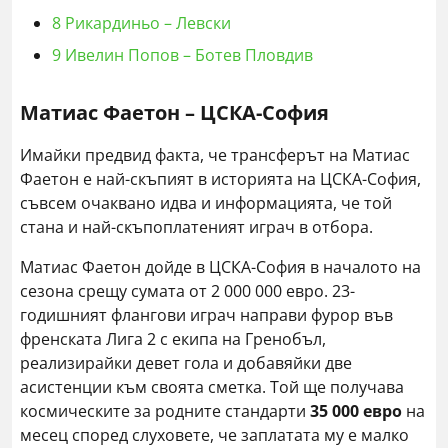
8
Рикардиньо – Левски
9
Ивелин Попов – Ботев Пловдив
Матиас Фаетон – ЦСКА-София
Имайки предвид факта, че трансферът на Матиас
Фаетон е най-скъпият в историята на ЦСКА-София,
съвсем очаквано идва и информацията, че той
стана и най-скъпоплатеният играч в отбора.
Матиас Фаетон дойде в ЦСКА-София в началото на
сезона срещу сумата от 2 000 000 евро. 23-
годишният флангови играч направи фурор във
френската Лига 2 с екипа на Гренобъл,
реализирайки девет гола и добавяйки две
асистенции към своята сметка. Той ще получава
космическите за родните стандарти
35 000 евро
на
месец според слуховете, че заплатата му е малко