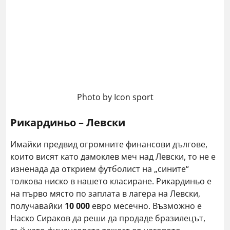
Photo by Icon sport
Рикардиньо – Левски
Имайки предвид огромните финансови дългове,
които висят като дамоклев меч над Левски, то не е
изненада да открием футболист на „сините“
толкова ниско в нашето класиране. Рикардиньо е
на първо място по заплата в лагера на Левски,
получавайки
10 000
евро месечно. Възможно е
Наско Сираков да реши да продаде бразилецът,