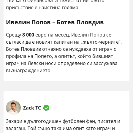
тъй като финансовата тежест от неговото
присъствие е наистина голяма.
Ивелин Попов – Ботев Пловдив
Срещу
8 000
евро на месец, Ивелин Попов се
съгласи да е новият капитан на „жълто-черните“.
Ботев Пловдив отчаяно се нуждаеха от играч с
профила на Попето, а опитът, който бившият
играч на Левски носи определено си заслужава
възнаграждението.
Zack TC
Захари е дългогодишен футболен фен, писател и
залагащ. Той също така има опит като играч и