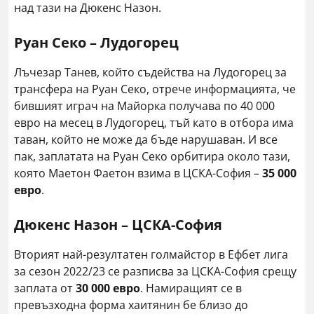
над тази на Дюкенс Назон.
Руан Секо – Лудогорец
Лъчезар Танев, който съдейства на Лудогорец за
трансфера на Руан Секо, отрече информацията, че
бившият играч на Майорка получава по 40 000
евро на месец в Лудогорец, тъй като в отбора има
таван, който не може да бъде нарушаван. И все
пак, заплатата на Руан Секо орбитира около тази,
която Маетон Фаетон взима в ЦСКА-София –
35 000
евро
.
Дюкенс Назон – ЦСКА-София
Вторият най-резултатен голмайстор в Ефбет лига
за сезон 2022/23 се разписва за ЦСКА-София срещу
заплата от
30 000 евро
. Намиращият се в
превъзходна форма хаитянин бе близо до