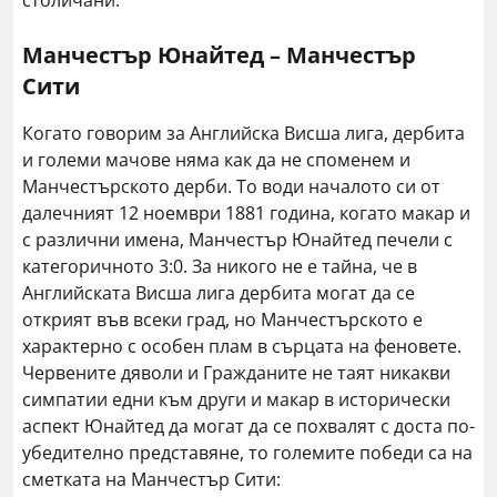
столичани.
Манчестър Юнайтед – Манчестър
Сити
Когато говорим за Английска Висша лига, дербита
и големи мачове няма как да не споменем и
Манчестърското дерби. То води началото си от
далечният 12 ноември 1881 година, когато макар и
с различни имена, Манчестър Юнайтед печели с
категоричното 3:0. За никого не е тайна, че в
Английската Висша лига дербита могат да се
открият във всеки град, но Манчестърското е
характерно с особен плам в сърцата на феновете.
Червените дяволи и Гражданите не таят никакви
симпатии едни към други и макар в исторически
аспект Юнайтед да могат да се похвалят с доста по-
убедително представяне, то големите победи са на
сметката на Манчестър Сити: