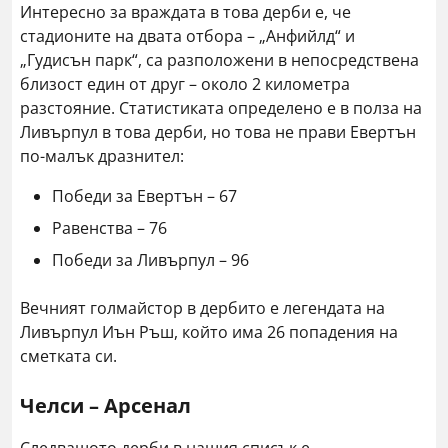
Интересно за враждата в това дерби е, че
стадионите на двата отбора – „Анфийлд“ и
„Гудисън парк“, са разположени в непосредствена
близост един от друг – около 2 километра
разстояние. Статистиката определено е в полза на
Ливърпул в това дерби, но това не прави Евертън
по-малък дразнител:
Победи за Евертън – 67
Равенства – 76
Победи за Ливърпул – 96
Вечният голмайстор в дербито е легендата на
Ливърпул Иън Ръш, който има 26 попадения на
сметката си.
Челси – Арсенал