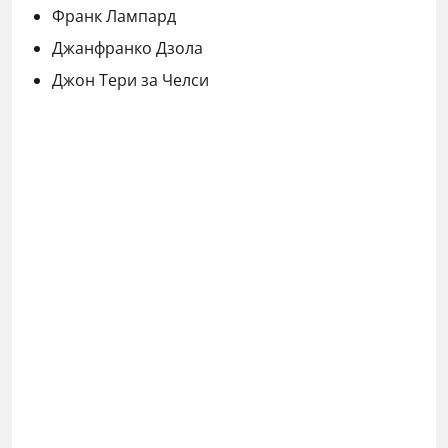
Франк Лампард
Джанфранко Дзола
Джон Тери за Челси