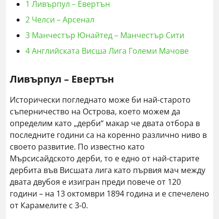
1
Ливърпул – Евертън
2
Челси – Арсенал
3
Манчестър Юнайтед – Манчестър Сити
4
Английската Висша Лига Големи Мачове
Ливърпул – Евертън
Исторически погледнато може би най-старото
съперничество на Острова, което можем да
определим като „дерби“ макар че двата отбора в
последните години са на коренно различно ниво в
своето развитие. По известно като
Мърсисайдското дерби, то е едно от най-старите
дербита във Висшата лига като първия мач между
двата двубоя е изигран преди повече от 120
години – на 13 октомври 1894 година и е спечелено
от Карамелите с 3-0.