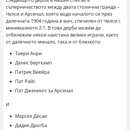
Следващото дерби в нашия списък е
съперничеството между двата столични гранда –
Челси и Арсенал, което води началото си през
далечната 1904 година в мач, спечелен от Челси с
минималното 2:1. В това дерби можем да
отбележим някои наистина велики играчи, както
от далечното минало, така и от близкото:
Тиери Анри
Денис Бергкамп
Патрик Виейра
Пат Райс
Пат Дженингс за Арсенал
И
Марсел Десаи
Дидие Дрогба