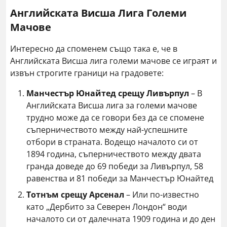
Английската Висша Лига Големи
Мачове
Интересно да споменем също така е, че в
Английската Висша лига големи мачове се играят и
извън строгите граници на градовете:
Манчестър Юнайтед срещу Ливърпул
– В
Английската Висша лига за големи мачове
трудно може да се говори без да се спомене
съперничеството между най-успешните
отбори в страната. Водещо началото си от
1894 година, съперничеството между двата
гранда доведе до 69 победи за Ливърпул, 58
равенства и 81 победи за Манчестър Юнайтед
Тотнъм срещу Арсенал
– Или по-известно
като „Дербито за Северен Лондон“ води
началото си от далечната 1909 година и до ден