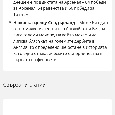
днешен е под диктата на Арсенал – 84 победи
за Арсенал, 54 равенства и 66 победи за
Тотнъм
Нюкасъл срещу Съндърланд
– Може би един
от по-малко известните в Английската Висша
лига големи мачове, на който макар и да
липсва блясъкът на големите дербита в
Англия, то определено ще остане в историята
като едно от класическите съперничества в
сърцата на феновете.
Свързани статии