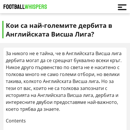
Кои са най-големите дербита в
Английската Висша Лига?
За никого не е тайна, че в Английската Висша лига
дербита могат да се срещнат буквално всеки кръг.
Никое друго първенство по света не е наситено с
толкова много не само големи отбори, но велики
такива, колкото Английската Висша лига
.
Но за
тези от вас, които не са толкова запознати с
историята на Английската Висша лига, дербита и
интересните двубои предоставяме най-важното,
което трябва да знаете.
Contents