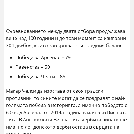
Съревнованието между двата отбора продължава
вече над 100 години и до този момент са изиграни
204 двубоя, които завършват със следния баланс:
Победи за Арсенал – 79
Равенства – 59
Победи за Челси – 66
Макар Челси да изостава от своя градски
противник, то сините могат да се поздравят с най-
голямата победа в историята, а именно победата с
6:0 над Арсенал от 2014а година в мач във Висшата
лига. В Английската Висша лига дербита винаги ще
има, но лондонското дерби остава в сърцата на