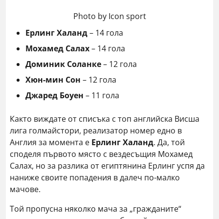
Photo by Icon sport
Ерлинг Халанд
– 14 гола
Мохамед Салах
– 14 гола
Доминик Соланке
– 12 гола
Хюн-мин Сон
– 12 гола
Джаред Боуен
– 11 гола
Както виждате от списъка с топ английска Висша
лига голмайстори, реализатор номер едно в
Англия за момента е
Ерлинг Халанд
. Да, той
споделя първото място с вездесъщия Мохамед
Салах, но за разлика от египтянина Ерлинг успя да
наниже своите попадения в далеч по-малко
мачове.
Той пропусна няколко мача за „гражданите“