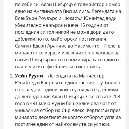
по себе си. Алан Шиърър е голмайстор номер
едно на Английската Висша лига. Легендата на
Блекбърн Роувърс и Нюкасъл Юнайтед води
убедително на върха и вече 15 години от
последния си гол никой не може дори да го
доближи по голмайсторски постижения.
Самият Едсон Аранчис до Насименто – Пеле, в
миналото се изрази изключително ласкаво за
самия Шиърър като го номинира като един от
най-великите футболисти в историята.
Уейн Рууни
– Легендата на Манчестър
Юнайтед и Евертън е единственият футболист
в последни години, който успя да се доближи
до легендарния Алан Шиърър. Със своите 208
гола в 491 мача Рууни беше ключова част от
уникалния отбор на Сър Алекс Фергюсън през
миналото десетилетие когато отборът успя да
постигне едни от най-големите си успехи.