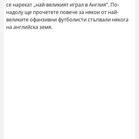
се нарекат „най-великият играл в Англия“. По-
надолу ще прочетете повече за някои от най-
великите офанзивни футболисти стъпвали някога
на английска земя.