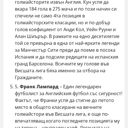
голмайсторите извън Англия. Кун успя да
вкара 184 гола в 275 мача и по този начин си
спечели не само 4та позиция в
голмайсторските класации, но и по-добър
голов коефициент от Анди Кол, Уейн Рууни и
Алан Шиърър. В рамките на едно десетилетие
той се превърна в една от най-ярките легенди
за Манчестър Сити преди да поеме в посока
Испания и да подсили редиците на испанския
гранд Барселона. Всичките му голове във
Висшата лига бяха именно за отбора на
Гражданите.
5.
Франк Лампард
– Един легендарен
футболист за Английския футбол със сигурност!
Фактът, че Франки успя да стигне до петото
място в общото класиране на вечните
голмайстори във Висшата лига, е още по-
впечатляващ когато погледнете позицията му
на терена – централен халф. Легендата на