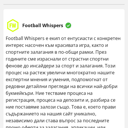
Football Whispers
Football Whispers е екип от ентусиасти с конкретен
интерес насочен към красивата игра, както и
спортните залагания в по-общи рамки. През
годините сме израснали от страстни спортни
фенове до инсайдери за спорт и залагания. Този
процес на растеж увеличи многократно нашите
експертни мнения и умения, подпомогнат от
редовни детайлни прегледи на всички най-добри
букмейкъри. Ние тестваме процеса на
регистрация, процеса на депозити и, разбира се
ние поставяме залози също. Това е, което прави
съдържанието на нашия сайт уникално,
независимо дали става въпрос за последните
промо оферти за залагания, апликации, или