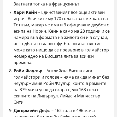
Златната топка на французинът.
Хари Кейн
– Единственият все още активен
играч. Всичките му 170 гола са за сметката на
Тотнъм, макар че има и 3 официални двубоя с
екипа на Норич. Кейн е само на 28 години и се
намира във формата на живота си и в случай,
че съдбата го дари с футболни дълголетие
може като нищо да се превърне в голмайстор
номер едно на Висшата лига за всички
времена.
Роби Фаулър
– Английска Висша лига
голмайстори и голове – няма как да минат без
неудържимия Роби Фаулър, който в рамките
на 379 мача успя да вкара цели 163 гола с
екипите на Ливърпул, Лийдс и Манчестър
Сити.
Джърмейн Деф
о – 162 гола в 496 мача
направиха Джърмейн Дефо един от най-