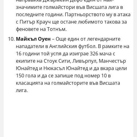
значимите голмайстори във Висшата лига в
последните години. Партньорството му в атака
с Питър Крауч ще остане любимото такова за
феновете на Тотнъм.
Майкъл Оуен
– Още един от легендарните
нападатели в Английския футбол. В рамките на
16 години той успя да изиграе 326 мача с
екипите на Стоук Сити, Ливърпул, Манчестър
Юнайтед и Нюкасъл Юнайтед и да вкара цели
150 гола и да се запише под номер 10 в
класацията на голмайсторите във Висшата
лига.