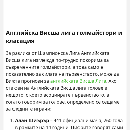
Английска Висша лига голмайстори и
класация
За разлика от Шампионска Лига Английската
Висша лига изглежда по-трудно покорима за
съвременните голмайстори, а това само е
показателно за силата на първенството. може да
Вижте прогнози за
английската Висша Лига
. Ако
сте фен на Английската Висша лига голове е
нещото, с което асоциирате първенството, а
когато говорим за голове, определено се сещаме
за следните играчи:
Алан Шиърър
– 441 официални мача, 260 гола
в рамките на 14 години. Цифрите говорят сами