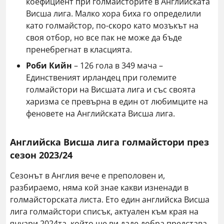
коефициент при голмайсторите в Английската
Висша лига. Малко хора биха го определили
като голмайстор, по-скоро като мозъкът на
своя отбор, но все пак не може да бъде
пренебрегнат в класцията.
Роби Кийн
– 126 гола в 349 мача –
Единственият ирландец при големите
голмайстори на Висшата лига и със своята
харизма се превърна в един от любимците на
феновете на Английската Висша лига.
Английска Висша лига голмайстори през
сезон 2023/24
Сезонът в Англия вече е преполовен и,
разбираемо, няма кой знае какви изненади в
голмайсторската листа. Ето един английска Висша
лига голмайстори списък, актуален към края на
януари 2024та, който ще ви даде добра представа