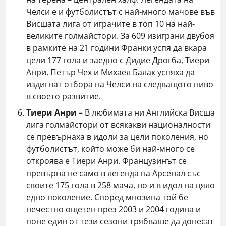
Челси е и футболистът с най-много мачове във
Висшата лига от играчите в топ 10 на най-
великите голмайстори. За 609 изиграни двубоя
в рамките на 21 години Франки успя да вкара
цели 177 гола и заедно с Дидие Дрогба, Тиери
Анри, Петър Чех и Михаел Балак успяха да
издигнат отбора на Челси на следващото ниво
в своето развитие.
Тиери Анри
– В любимата ни Английска Висша
лига голмайстори от всякакви националности
се превърнаха в идоли за цели поколения, но
футболистът, който може би най-много се
откроява е Тиери Анри. Французинът се
превърна не само в легенда на Арсенал със
своите 175 гола в 258 мача, но и в идол на цяло
едно поколение. Според мнозина той бе
нечестно ощетен през 2003 и 2004 година и
поне един от тези сезони трябваше да донесат