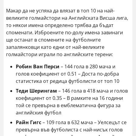
Макар да не успяха да влязат в топ 10 на най-
великите голмайстори на Английската Висша лига,
то някои имена определено трябва да бъдат
споменати. Изброените по-долу имена завинаги
ще останат в спомените на футболните
запалянковци като едни от най-великите
голмайстори играли по английските терени:
Робин Ван Перси
– 144 гола в 280 мача и
голов коефициент от 0.51 – Доста по-добра
статистика от редица футболисти от топ 10
Теди Шерингам
– 146 гола в 418 мача и голов
коефициент от 0.35 – В рамките на 16 години
той се превърна в емблематична фигура за
английския футбол
Райн Гигс
– 109 гола в 632 мача – Уелсецът се
превърна във футболиста с най-нисък голов