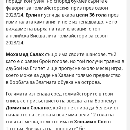
поради контузия, но според букмейкърите е
фаворит за голмайсторския приз през сезон
2023/24.
Ерлинг
успя да вкара
цели 36 гола
през
изминалата кампания и не е изненадващо, че го
виждаме на върха на тази класация с топ
английска Висша лига голмайстори за сезон
2023/24.
Мохамед Салах
също има своите шансове, тъй
като е с равен брой голове, но той получи травма в
двубой на Египет и ще пропусне около месец игра,
което може да даде на Халанд голямо предимство
в борбата за Златната обувка на острова.
Голямата изненада сред голмайсторите в този
списък е присъствието на звездата на Борнемут
Доминик Соланке
, който не спира да бележи от
началото на сезона и вече има цели 12 гола на
своята сметка, колкото има и
Хюн-мин Сон
от
Тотнъм. Звездата на „шпорите“ бе