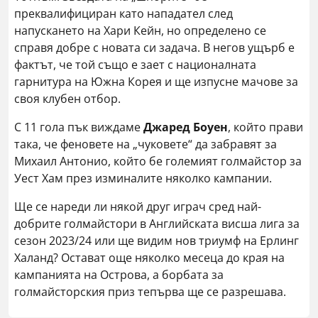
преквалифициран като нападател след
напускането на Хари Кейн, но определено се
справя добре с новата си задача. В негов ущърб е
фактът, че той също е зает с националната
гарнитура на Южна Корея и ще изпусне мачове за
своя клубен отбор.
С 11 гола пък виждаме
Джаред Боуен
, който прави
така, че феновете на „чуковете“ да забравят за
Михаил Антонио, който бе големият голмайстор за
Уест Хам през изминалите няколко кампании.
Ще се нареди ли някой друг играч сред най-
добрите голмайстори в Английската висша лига за
сезон 2023/24 или ще видим нов триумф на Ерлинг
Халанд? Остават още няколко месеца до края на
кампанията на Острова, а борбата за
голмайсторския приз тепърва ще се разрешава.