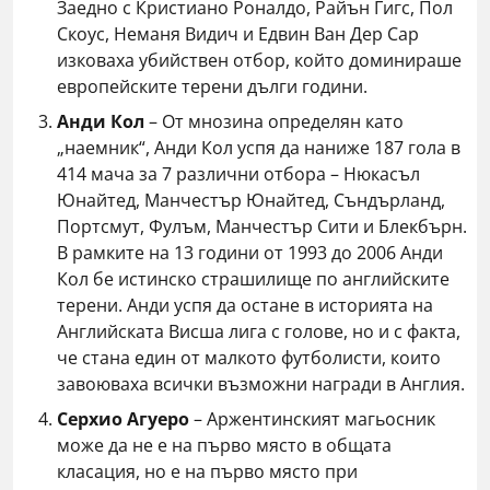
Заедно с Кристиано Роналдо, Райън Гигс, Пол
Скоус, Неманя Видич и Едвин Ван Дер Сар
изковаха убийствен отбор, който доминираше
европейските терени дълги години.
Анди Кол
– От мнозина определян като
„наемник“, Анди Кол успя да наниже 187 гола в
414 мача за 7 различни отбора – Нюкасъл
Юнайтед, Манчестър Юнайтед, Съндърланд,
Портсмут, Фулъм, Манчестър Сити и Блекбърн.
В рамките на 13 години от 1993 до 2006 Анди
Кол бе истинско страшилище по английските
терени. Анди успя да остане в историята на
Английската Висша лига с голове, но и с факта,
че стана един от малкото футболисти, които
завоюваха всички възможни награди в Англия.
Серхио Агуеро
– Аржентинският магьосник
може да не е на първо място в общата
класация, но е на първо място при