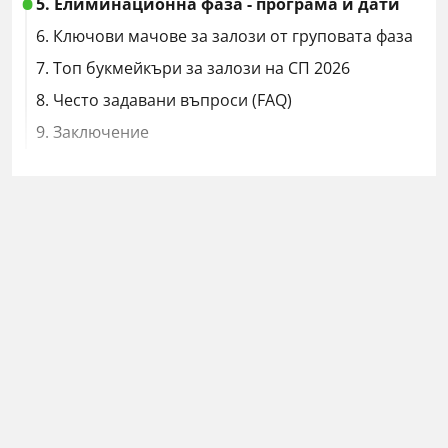
5. Елиминационна фаза - програма и дати
6. Ключови мачове за залози от груповата фаза
7. Топ букмейкъри за залози на СП 2026
8. Често задавани въпроси (FAQ)
9. Заключение