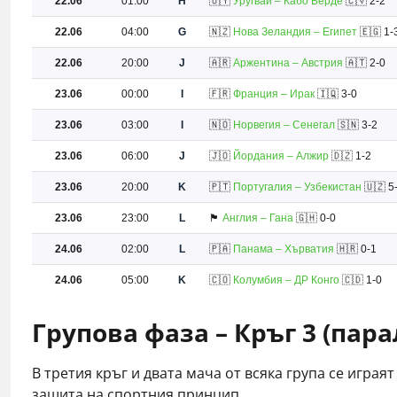
22.06
01:00
H
🇺🇾
Уругвай – Кабо Верде
🇨🇻 2-2
22.06
04:00
G
🇳🇿
Нова Зеландия – Египет
🇪🇬 1-
22.06
20:00
J
🇦🇷
Аржентина – Австрия
🇦🇹 2-0
23.06
00:00
I
🇫🇷
Франция – Ирак
🇮🇶 3-0
23.06
03:00
I
🇳🇴
Норвегия – Сенегал
🇸🇳 3-2
23.06
06:00
J
🇯🇴
Йордания – Алжир
🇩🇿 1-2
23.06
20:00
K
🇵🇹
Португалия – Узбекистан
🇺🇿 5
23.06
23:00
L
🏴󠁧󠁢󠁥󠁮󠁧󠁿
Англия – Гана
🇬🇭 0-0
24.06
02:00
L
🇵🇦
Панама – Хърватия
🇭🇷 0-1
24.06
05:00
K
🇨🇴
Колумбия – ДР Конго
🇨🇩 1-0
Групова фаза – Кръг 3 (пар
В третия кръг и двата мача от всяка група се игра
защита на спортния принцип.