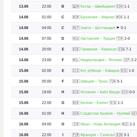
13.06
22:00
B
🇶🇦
Катар – Швейцария
🇨🇭 1-1
14.06
01:00
C
🇧🇷
Бразилия – Мароко
🇲🇦 1-1
14.06
04:00
C
🇭🇹
Хаити – Шотландия
🏴󠁧󠁢󠁳󠁣󠁴󠁿 0-1
14.06
07:00
D
🇦🇺
Австралия – Турция
🇹🇷 2-0
14.06
20:00
E
🇩🇪
Германия – Кюрасао
🇨🇼 7-1
14.06
23:00
F
🇳🇱
Нидерландия – Япония
🇯🇵 2-2
15.06
02:00
E
🇨🇮
Кот д'Ивоар – Еквадор
🇪🇨 1-0
15.06
05:00
F
🇸🇪
Швеция – Тунис
🇹🇳 5-1
15.06
19:00
H
🇪🇸
Испания – Кабо Верде
🇨🇻 0-0
15.06
22:00
G
🇧🇪
Белгия – Египет
🇪🇬 1-1
16.06
01:00
H
🇸🇦
Саудитска Арабия – Уругвай
🇺
16.06
04:00
G
🇮🇷
Иран – Нова Зеландия
🇳🇿 2-2
16.06
22:00
I
🇫🇷
Франция – Сенегал
🇸🇳 3-1