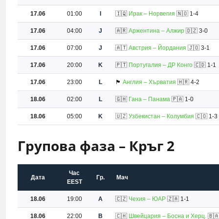
17.06
01:00
I
🇮🇶
Ирак – Норвегия
🇳🇴 1-4
17.06
04:00
J
🇦🇷
Аржентина – Алжир
🇩🇿 3-0
17.06
07:00
J
🇦🇹
Австрия – Йордания
🇯🇴 3-1
17.06
20:00
K
🇵🇹
Португалия – ДР Конго
🇨🇩 1-1
17.06
23:00
L
🏴󠁧󠁢󠁥󠁮󠁧󠁿
Англия – Хърватия
🇭🇷 4-2
18.06
02:00
L
🇬🇭
Гана – Панама
🇵🇦 1-0
18.06
05:00
K
🇺🇿
Узбекистан – Колумбия
🇨🇴 1-3
Групова фаза – Кръг 2
Час
Дата
Гр.
Мач
EEST
18.06
19:00
A
🇨🇿
Чехия – ЮАР
🇿🇦 1-1
18.06
22:00
B
🇨🇭
Швейцария – Босна и Херц.
🇧🇦