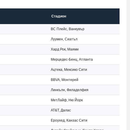
Стадион
BC Плейс, Ванкувър
Луумен, Сиатъл
Хард Рок, Маями
Мерцедес-Бенц, Атланта
Ацтека, Мексико Сити
BBVA, Монтерей
Линкълн, Филаделфия
МетЛайф, Ню Йорк
AT&T, Далас
Ероухед, Канзас Сити