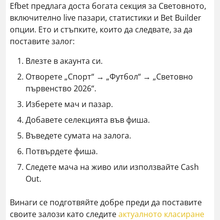
Efbet предлага доста богата секция за Световното,
включително live пазари, статистики и Bet Builder
опции. Ето и стъпките, които да следвате, за да
поставите залог:
Влезте в акаунта си.
Отворете „Спорт“ → „Футбол“ → „Световно
първенство 2026“.
Изберете мач и пазар.
Добавете селекцията във фиша.
Въведете сумата на залога.
Потвърдете фиша.
Следете мача на живо или използвайте Cash
Out.
Винаги се подготвяйте добре преди да поставите
своите залози като следите
актуалното класиране