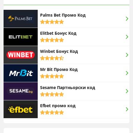
Palms Bet Промо Код
5,0
rating
Elitbet Бонус Код
5,0
rating
Winbet Бонус Код
4,5
rating
Mr Bit Промо Код
5,0
rating
Sesame Партньорски код
5,0
rating
Efbet промо код
5,0
rating