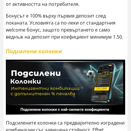
от активността на потребителя.
Бонусът е 100% върху първия депозит след
поканата. Условията са по-леки от стандартния
welcome бонус, защото превъртането е само
веднъж на депозит при коефициент минимум 1.50.
Подсилени колонки
Подсилените колонки са предварително изградени
комбинации със завишена стойност. Efbet