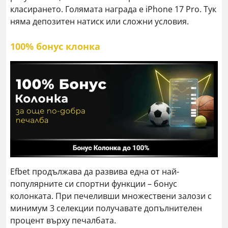
класирането. Голямата награда е iPhone 17 Pro. Тук
няма депозитен натиск или сложни условия.
100% бонус клонка
Efbet продължава да развива една от най-
популярните си спортни функции – бонус
колонката. При печеливши множествени залози с
минимум 3 селекции получавате допълнителен
процент върху печалбата.