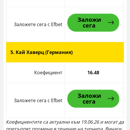
Заложи
Заложете сега с Efbet
сега
5. Кай Хаверц (Германия)
Коефициент
16.48
Заложи
Заложете сега с Efbet
сега
Коефициентите са актуални към 19.06.26 и могат да
претърпят промени в течение на турнира. Винаги