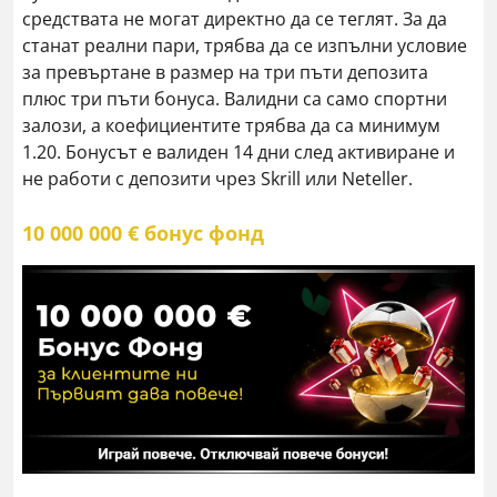
средствата не могат директно да се теглят. За да
станат реални пари, трябва да се изпълни условие
за превъртане в размер на три пъти депозита
плюс три пъти бонуса. Валидни са само спортни
залози, а коефициентите трябва да са минимум
1.20. Бонусът е валиден 14 дни след активиране и
не работи с депозити чрез Skrill или Neteller.
10 000 000 € бонус фонд