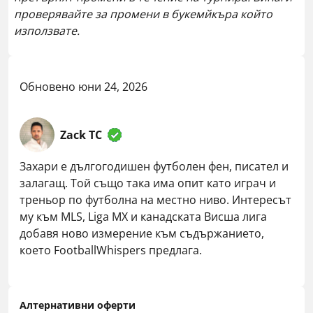
проверявайте за промени в букемйкъра който
използвате.
Обновено юни 24, 2026
Zack TC
Захари е дългогодишен футболен фен, писател и
залагащ. Той също така има опит като играч и
треньор по футболна на местно ниво. Интересът
му към MLS, Liga MX и канадската Висша лига
добавя ново измерение към съдържанието,
което FootballWhispers предлага.
Алтернативни оферти