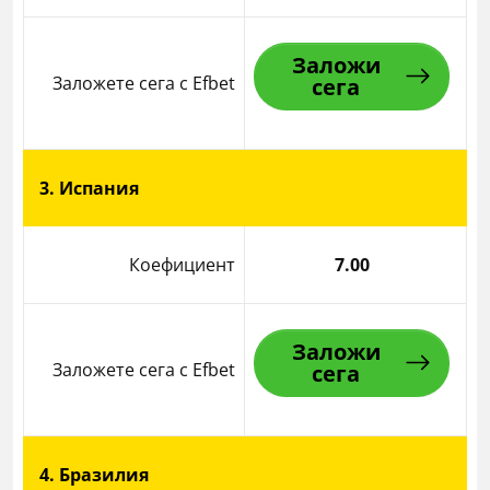
Заложи
Заложете сега с Efbet
сега
3. Испания
Коефициент
7.00
Заложи
Заложете сега с Efbet
сега
4. Бразилия