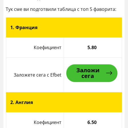
Тук сме ви подготвили таблица с топ 5 фаворита:
1. Франция
Коефициент
5.80
Заложи
Заложете сега с Efbet
сега
2. Англия
Коефициент
6.50