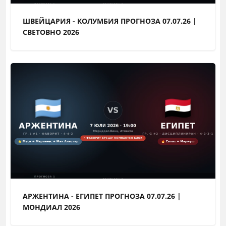
ШВЕЙЦАРИЯ - КОЛУМБИЯ ПРОГНОЗА 07.07.26 |
СВЕТОВНО 2026
АРЖЕНТИНА - ЕГИПЕТ ПРОГНОЗА 07.07.26 |
МОНДИАЛ 2026