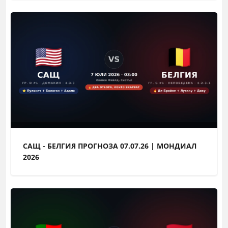
САЩ - БЕЛГИЯ ПРОГНОЗА 07.07.26 | МОНДИАЛ
2026