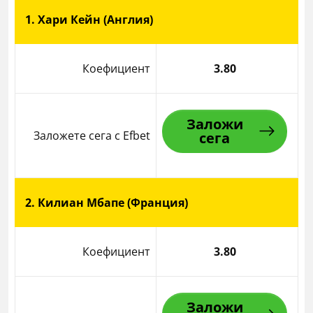
1. Хари Кейн (Англия)
Коефициент
3.80
Заложи
Заложете сега с Efbet
сега
2. Килиан Мбапе (Франция)
Коефициент
3.80
Заложи