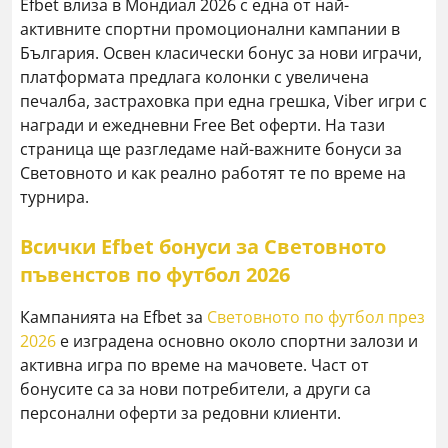
Efbet влиза в Мондиал 2026 с една от най-
активните спортни промоционални кампании в
България. Освен класически бонус за нови играчи,
платформата предлага колонки с увеличена
печалба, застраховка при една грешка, Viber игри с
награди и ежедневни Free Bet оферти. На тази
страница ще разгледаме най-важните бонуси за
Световното и как реално работят те по време на
турнира.
Всички Efbet бонуси за Световното
пъвенстов по футбол 2026
Кампанията на Efbet за
Световното по футбол през
2026
е изградена основно около спортни залози и
активна игра по време на мачовете. Част от
бонусите са за нови потребители, а други са
персонални оферти за редовни клиенти.