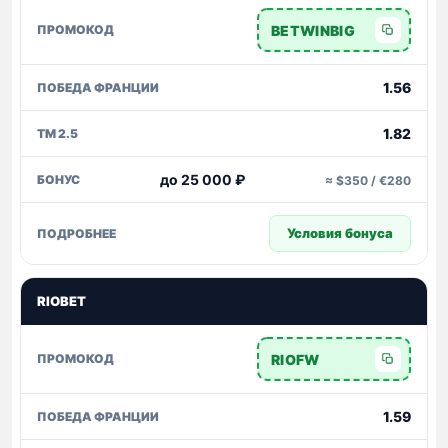
BETWINBIG
1.56
1.82
до 25 000 ₽
≈ $350 / €280
Условия бонуса
RIOBET
RIOFW
1.59