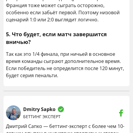
Франция тоже может сыграть осторожно,
особенно если забьёт первой. Поэтому низовой
сценарий 1:0 или 2:0 выглядит логично.
5. Что будет, если матч завершится
вничью?
Так как это 1/4 финала, при ничьей в основное
время команды сыграют дополнительное время.
Если победитель не определится после 120 минут,
будет серия пенальти.
Dmitry Sapko
БЕТТИНГ ЭКСПЕРТ
Дмитрий Сапко — беттинг-эксперт с более чем 10-