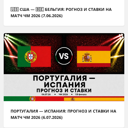
🇺🇸 США — 🇧🇪 БЕЛЬГИЯ: РОГНОЗ И СТАВКИ НА
МАТЧ ЧМ 2026 (7.06.2026)
ПОРТУГАЛИЯ — ИСПАНИЯ: ПРОГНОЗ И СТАВКИ НА
МАТЧ ЧМ 2026 (6.07.2026)