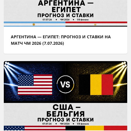
АРГЕНТИНА — ЕГИПЕТ: ПРОГНОЗ И СТАВКИ НА
МАТЧ ЧМ 2026 (7.07.2026)