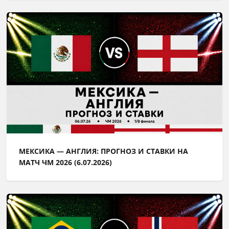
МЕКСИКА — АНГЛИЯ: ПРОГНОЗ И СТАВКИ НА
МАТЧ ЧМ 2026 (6.07.2026)