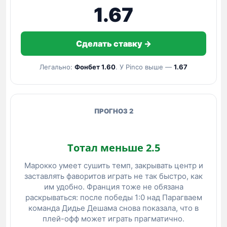
1.67
Сделать ставку →
Легально:
Фонбет 1.60
. У Pinco выше —
1.67
ПРОГНОЗ 2
Тотал меньше 2.5
Марокко умеет сушить темп, закрывать центр и
заставлять фаворитов играть не так быстро, как
им удобно. Франция тоже не обязана
раскрываться: после победы 1:0 над Парагваем
команда Дидье Дешама снова показала, что в
плей-офф может играть прагматично.