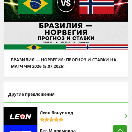
БРАЗИЛИЯ — НОРВЕГИЯ: ПРОГНОЗ И СТАВКИ НА
МАТЧ ЧМ 2026 (5.07.2026)
Другие предложения
Леон бонус код
5,0
rating
Бет-М промокод