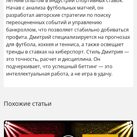
летним опытом в индустрии спортивных ставок.
Начав с анализа футбольных матчей, он
разработал авторские стратегии по поиску
переоцененных событий и управлению
банкроллом, что позволяет стабильно добиваться
профита. Дмитрий специализируется на прогнозах
для футбола, хоккея и тенниса, а также освещает
тренды в ставках на киберспорт. Стиль Дмитрия —
это точность, расчет и дисциплина. Он
подчеркивает, что успешный беттинг — это
интеллектуальная работа, а не игра в удачу.
Похожие статьи