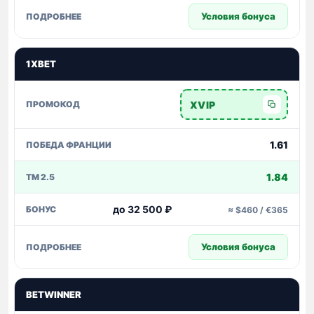
Условия бонуса
1XBET
XVIP
1.61
1.84
до 32 500 ₽
≈ $460 / €365
Условия бонуса
BETWINNER