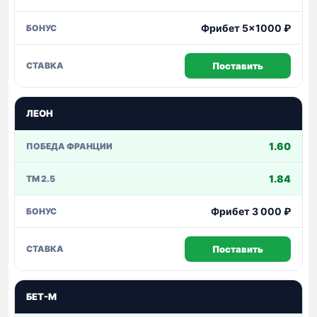
Фрибет 5×1000 ₽
Поставить
ЛЕОН
1.60
1.84
Фрибет 3 000 ₽
Поставить
БЕТ-М