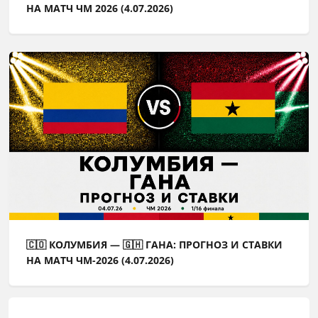
НА МАТЧ ЧМ 2026 (4.07.2026)
🇨🇴 КОЛУМБИЯ — 🇬🇭 ГАНА: ПРОГНОЗ И СТАВКИ
НА МАТЧ ЧМ-2026 (4.07.2026)