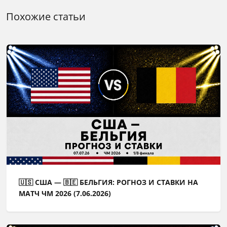
Похожие статьи
🇺🇸 США — 🇧🇪 БЕЛЬГИЯ: РОГНОЗ И СТАВКИ НА
МАТЧ ЧМ 2026 (7.06.2026)