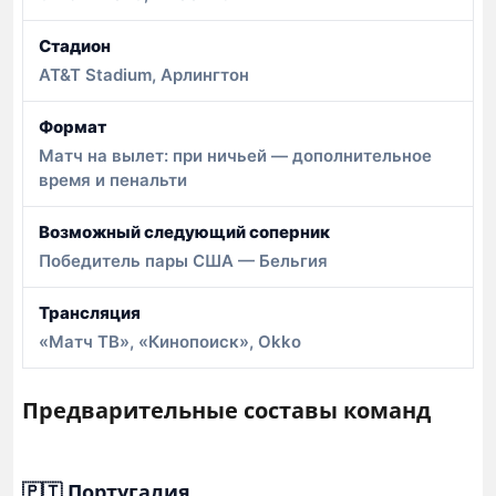
Стадион
AT&T Stadium, Арлингтон
Формат
Матч на вылет: при ничьей — дополнительное
время и пенальти
Возможный следующий соперник
Победитель пары США — Бельгия
Трансляция
«Матч ТВ», «Кинопоиск», Okko
Предварительные составы команд
🇵🇹 Португалия