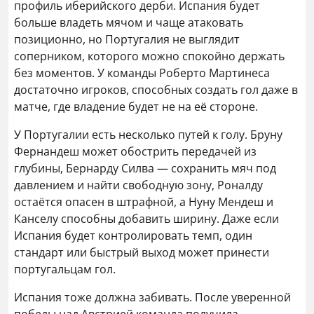
профиль иберийского дерби. Испания будет
больше владеть мячом и чаще атаковать
позиционно, но Португалия не выглядит
соперником, которого можно спокойно держать
без моментов. У команды Роберто Мартинеса
достаточно игроков, способных создать гол даже в
матче, где владение будет не на её стороне.
У Португалии есть несколько путей к голу. Бруну
Фернандеш может обострить передачей из
глубины, Бернарду Силва — сохранить мяч под
давлением и найти свободную зону, Роналду
остаётся опасен в штрафной, а Нуну Мендеш и
Канселу способны добавить ширину. Даже если
Испания будет контролировать темп, один
стандарт или быстрый выход может принести
португальцам гол.
Испания тоже должна забивать. После уверенной