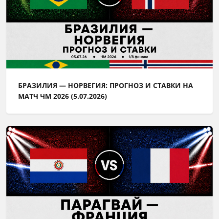
БРАЗИЛИЯ — НОРВЕГИЯ: ПРОГНОЗ И СТАВКИ НА
МАТЧ ЧМ 2026 (5.07.2026)