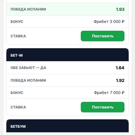
1.93
ПОБЕДА ИСПАНИИ
Фрибет 3 000 ₽
БОНУС
Поставить
СТАВКА
БЕТ-М
1.64
ОБЕ ЗАБЬЮТ — ДА
1.92
ПОБЕДА ИСПАНИИ
Фрибет 7 000 ₽
БОНУС
Поставить
СТАВКА
БЕТБУМ