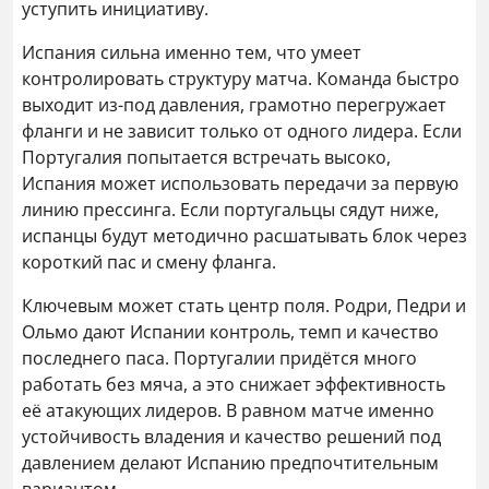
уступить инициативу.
Испания сильна именно тем, что умеет
контролировать структуру матча. Команда быстро
выходит из-под давления, грамотно перегружает
фланги и не зависит только от одного лидера. Если
Португалия попытается встречать высоко,
Испания может использовать передачи за первую
линию прессинга. Если португальцы сядут ниже,
испанцы будут методично расшатывать блок через
короткий пас и смену фланга.
Ключевым может стать центр поля. Родри, Педри и
Ольмо дают Испании контроль, темп и качество
последнего паса. Португалии придётся много
работать без мяча, а это снижает эффективность
её атакующих лидеров. В равном матче именно
устойчивость владения и качество решений под
давлением делают Испанию предпочтительным