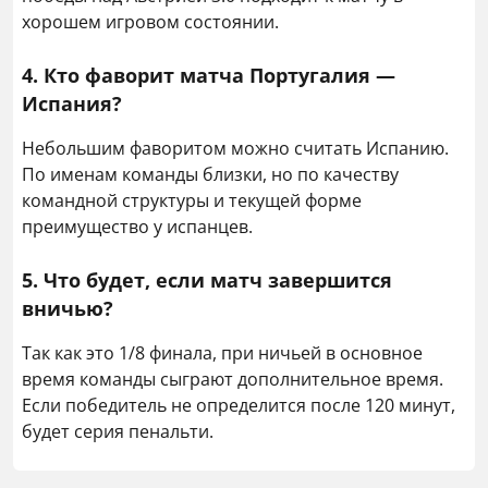
хорошем игровом состоянии.
4. Кто фаворит матча Португалия —
Испания?
Небольшим фаворитом можно считать Испанию.
По именам команды близки, но по качеству
командной структуры и текущей форме
преимущество у испанцев.
5. Что будет, если матч завершится
вничью?
Так как это 1/8 финала, при ничьей в основное
время команды сыграют дополнительное время.
Если победитель не определится после 120 минут,
будет серия пенальти.