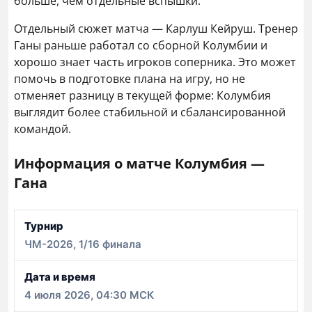
больше, чем отдельные вспышки.
Отдельный сюжет матча — Карлуш Кейруш. Тренер
Ганы раньше работал со сборной Колумбии и
хорошо знает часть игроков соперника. Это может
помочь в подготовке плана на игру, но не
отменяет разницу в текущей форме: Колумбия
выглядит более стабильной и сбалансированной
командой.
Информация о матче Колумбия —
Гана
Информация
Турнир
о
ЧМ-2026, 1/16 финала
матче
Колумбия
Дата и время
—
4 июля 2026, 04:30 МСК
Гана