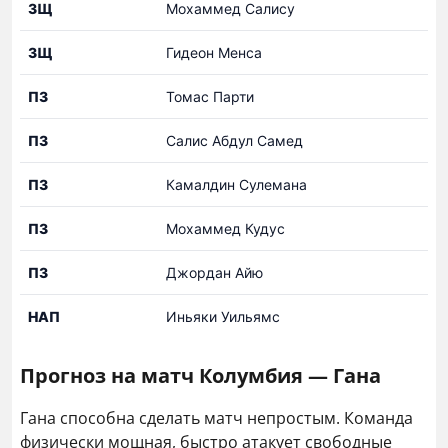
ЗЩ
Мохаммед Салису
ЗЩ
Гидеон Менса
ПЗ
Томас Парти
ПЗ
Салис Абдул Самед
ПЗ
Камалдин Сулемана
ПЗ
Мохаммед Кудус
ПЗ
Джордан Айю
НАП
Иньяки Уильямс
Прогноз на матч Колумбия — Гана
Гана способна сделать матч непростым. Команда
физически мощная, быстро атакует свободные