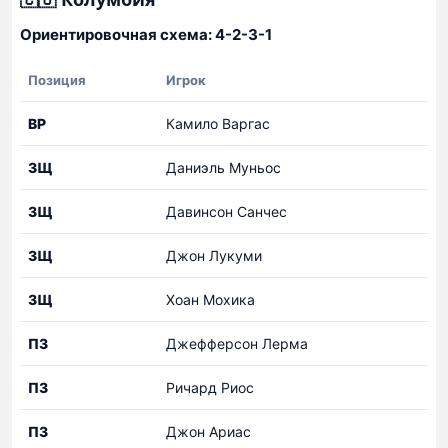
Ориентировочная схема: 4-2-3-1
Позиция
Игрок
Предварительный
ВР
Камило Варгас
состав
сборной
ЗЩ
Даниэль Муньос
Колумбии
ЗЩ
Давинсон Санчес
ЗЩ
Джон Лукуми
ЗЩ
Хоан Мохика
ПЗ
Джефферсон Лерма
ПЗ
Ричард Риос
ПЗ
Джон Ариас