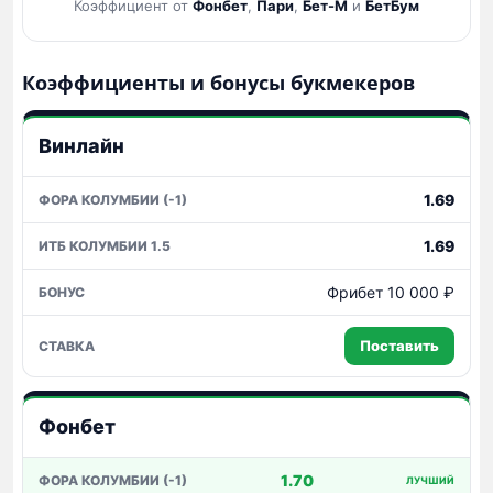
Коэффициент от
Фонбет
,
Пари
,
Бет-М
и
БетБум
Коэффициенты и бонусы букмекеров
Сравнение
Винлайн
коэффициентов
букмекеров
на
1.69
матч
Колумбия
1.69
—
Гана
Фрибет 10 000 ₽
Поставить
Фонбет
1.70
ЛУЧШИЙ