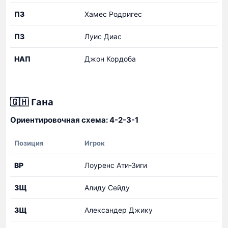
ПЗ
Хамес Родригес
ПЗ
Луис Диас
НАП
Джон Кордоба
🇬🇭 Гана
Ориентировочная схема: 4-2-3-1
Позиция
Игрок
Предварительный
ВР
Лоуренс Ати-Зиги
состав
сборной
ЗЩ
Алиду Сейду
Ганы
ЗЩ
Александер Джику