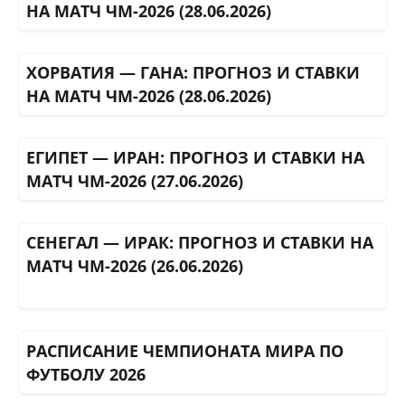
НА МАТЧ ЧМ-2026 (28.06.2026)
ХОРВАТИЯ — ГАНА: ПРОГНОЗ И СТАВКИ
НА МАТЧ ЧМ-2026 (28.06.2026)
ЕГИПЕТ — ИРАН: ПРОГНОЗ И СТАВКИ НА
МАТЧ ЧМ-2026 (27.06.2026)
СЕНЕГАЛ — ИРАК: ПРОГНОЗ И СТАВКИ НА
МАТЧ ЧМ-2026 (26.06.2026)
РАСПИСАНИЕ ЧЕМПИОНАТА МИРА ПО
ФУТБОЛУ 2026