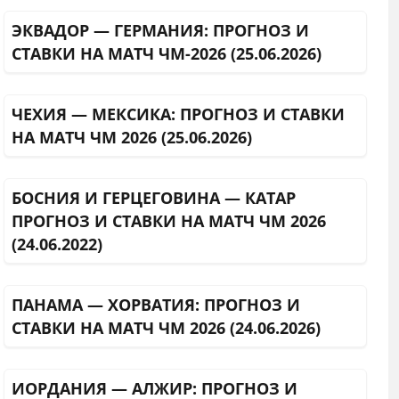
ЭКВАДОР — ГЕРМАНИЯ: ПРОГНОЗ И
СТАВКИ НА МАТЧ ЧМ-2026 (25.06.2026)
ЧЕХИЯ — МЕКСИКА: ПРОГНОЗ И СТАВКИ
НА МАТЧ ЧМ 2026 (25.06.2026)
БОСНИЯ И ГЕРЦЕГОВИНА — КАТАР
ПРОГНОЗ И СТАВКИ НА МАТЧ ЧМ 2026
(24.06.2022)
ПАНАМА — ХОРВАТИЯ: ПРОГНОЗ И
СТАВКИ НА МАТЧ ЧМ 2026 (24.06.2026)
ИОРДАНИЯ — АЛЖИР: ПРОГНОЗ И