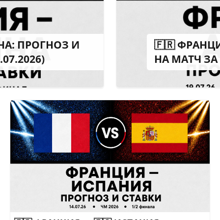
ИНА: ПРОГНОЗ И
🇫🇷 ФРАНЦИЯ 
07.2026)
НА МАТЧ ЗА