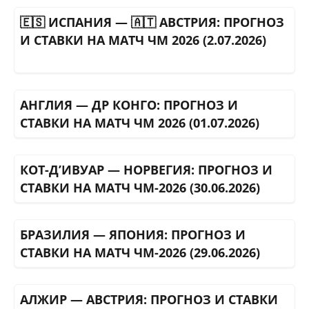
🇪🇸 ИСПАНИЯ — 🇦🇹 АВСТРИЯ: ПРОГНОЗ
И СТАВКИ НА МАТЧ ЧМ 2026 (2.07.2026)
АНГЛИЯ — ДР КОНГО: ПРОГНОЗ И
СТАВКИ НА МАТЧ ЧМ 2026 (01.07.2026)
КОТ-Д’ИВУАР — НОРВЕГИЯ: ПРОГНОЗ И
СТАВКИ НА МАТЧ ЧМ-2026 (30.06.2026)
БРАЗИЛИЯ — ЯПОНИЯ: ПРОГНОЗ И
СТАВКИ НА МАТЧ ЧМ-2026 (29.06.2026)
АЛЖИР — АВСТРИЯ: ПРОГНОЗ И СТАВКИ