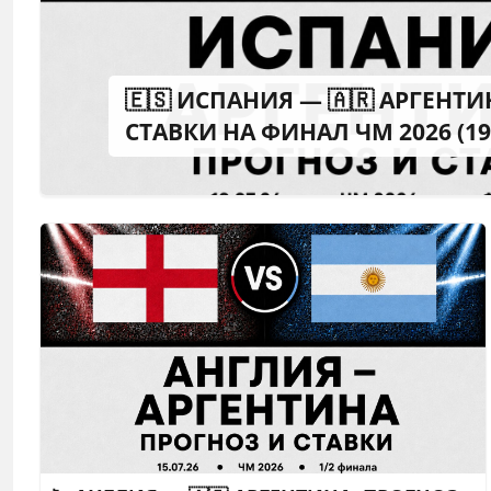
🇪🇸 ИСПАНИЯ — 🇦🇷 АРГЕНТ
СТАВКИ НА ФИНАЛ ЧМ 2026 (19.