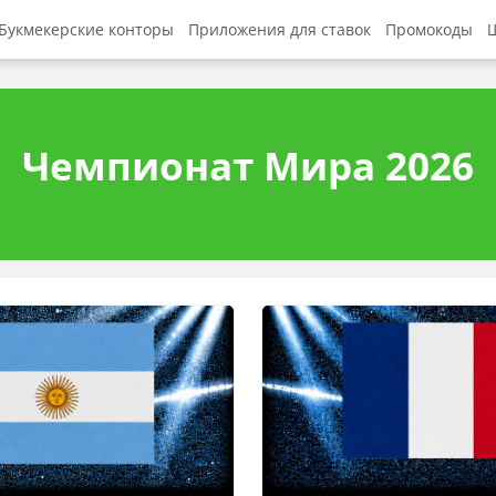
Букмекерские конторы
Приложения для ставок
Промокоды
Ш
Промокод 1x
Промокод 1w
Чемпионат Мира 2026
Покердом пр
Betwinner п
Stake промо
Мостбет про
Riobet пром