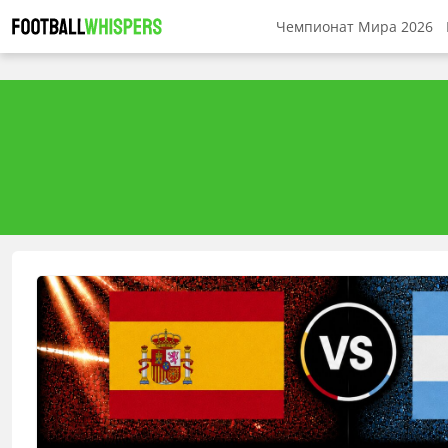
Чемпионат Мира 2026
Прогнозы на ЧМ 2026