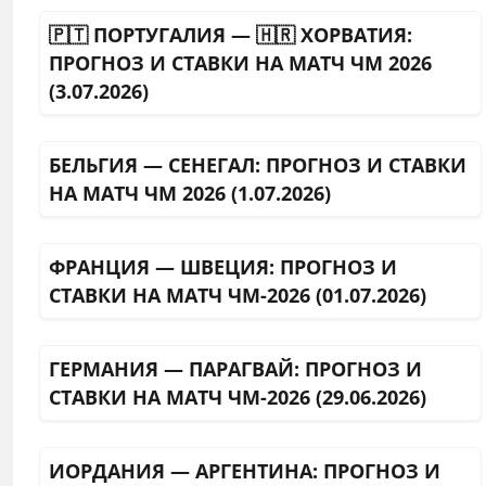
🇵🇹 ПОРТУГАЛИЯ — 🇭🇷 ХОРВАТИЯ:
ПРОГНОЗ И СТАВКИ НА МАТЧ ЧМ 2026
(3.07.2026)
БЕЛЬГИЯ — СЕНЕГАЛ: ПРОГНОЗ И СТАВКИ
НА МАТЧ ЧМ 2026 (1.07.2026)
ФРАНЦИЯ — ШВЕЦИЯ: ПРОГНОЗ И
СТАВКИ НА МАТЧ ЧМ-2026 (01.07.2026)
ГЕРМАНИЯ — ПАРАГВАЙ: ПРОГНОЗ И
СТАВКИ НА МАТЧ ЧМ-2026 (29.06.2026)
ИОРДАНИЯ — АРГЕНТИНА: ПРОГНОЗ И