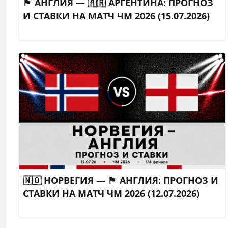
🏴󠁧󠁢󠁥󠁮󠁧󠁿 АНГЛИЯ — 🇦🇷 АРГЕНТИНА: ПРОГНОЗ
И СТАВКИ НА МАТЧ ЧМ 2026 (15.07.2026)
🇳🇴 НОРВЕГИЯ — 🏴󠁧󠁢󠁥󠁮󠁧󠁿 АНГЛИЯ: ПРОГНОЗ И
СТАВКИ НА МАТЧ ЧМ 2026 (12.07.2026)