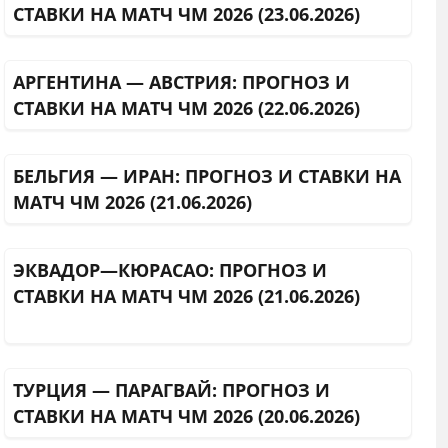
СТАВКИ НА МАТЧ ЧМ 2026 (23.06.2026)
АРГЕНТИНА — АВСТРИЯ: ПРОГНОЗ И
СТАВКИ НА МАТЧ ЧМ 2026 (22.06.2026)
БЕЛЬГИЯ — ИРАН: ПРОГНОЗ И СТАВКИ НА
МАТЧ ЧМ 2026 (21.06.2026)
ЭКВАДОР—КЮРАСАО: ПРОГНОЗ И
СТАВКИ НА МАТЧ ЧМ 2026 (21.06.2026)
ТУРЦИЯ — ПАРАГВАЙ: ПРОГНОЗ И
СТАВКИ НА МАТЧ ЧМ 2026 (20.06.2026)