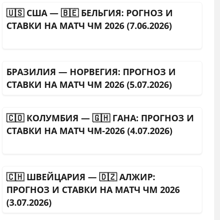
🇺🇸 США — 🇧🇪 БЕЛЬГИЯ: РОГНОЗ И
СТАВКИ НА МАТЧ ЧМ 2026 (7.06.2026)
БРАЗИЛИЯ — НОРВЕГИЯ: ПРОГНОЗ И
СТАВКИ НА МАТЧ ЧМ 2026 (5.07.2026)
🇨🇴 КОЛУМБИЯ — 🇬🇭 ГАНА: ПРОГНОЗ И
СТАВКИ НА МАТЧ ЧМ-2026 (4.07.2026)
🇨🇭 ШВЕЙЦАРИЯ — 🇩🇿 АЛЖИР:
ПРОГНОЗ И СТАВКИ НА МАТЧ ЧМ 2026
(3.07.2026)