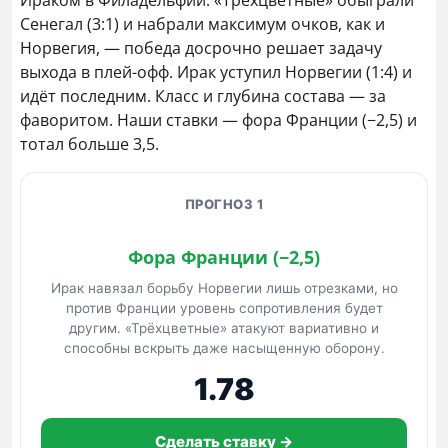
Ираком в Филадельфии. «Трёхцветные» обыграли
Сенегал (3:1) и набрали максимум очков, как и
Норвегия, — победа досрочно решает задачу
выхода в плей-офф. Ирак уступил Норвегии (1:4) и
идёт последним. Класс и глубина состава — за
фаворитом. Наши ставки — фора Франции (−2,5) и
тотал больше 3,5.
ПРОГНОЗ 1
Фора Франции (−2,5)
Ирак навязал борьбу Норвегии лишь отрезками, но
против Франции уровень сопротивления будет
другим. «Трёхцветные» атакуют вариативно и
способны вскрыть даже насыщенную оборону.
1.78
Сделать ставку →