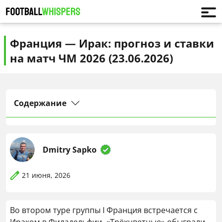
Франция — Ирак: прогноз и ставки
на матч ЧМ 2026 (23.06.2026)
Содержание
Dmitry Sapko
21 июня, 2026
Во втором туре группы I Франция встречается с