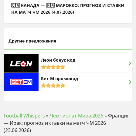
🇨🇦 КАНАДА — 🇲🇦 МАРОККО: ПРОГНОЗ И СТАВКИ
НА МАТЧ ЧМ 2026 (4.07.2026)
Другие предложения
Леон бонус код
5,0
rating
Бет-М промокод
5,0
rating
Football Whispers
»
Чемпионат Мира 2026
»
Франция
— Ирак: прогноз и ставки на матч ЧМ 2026
(23.06.2026)