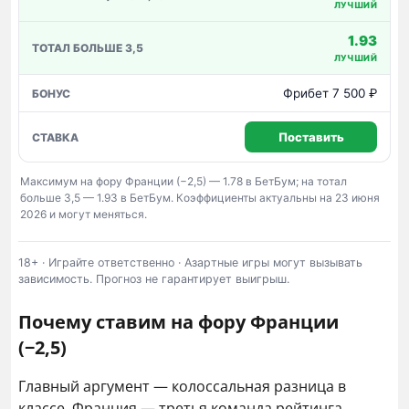
ЛУЧШИЙ
1.93
ТОТАЛ БОЛЬШЕ 3,5
ЛУЧШИЙ
Фрибет 7 500 ₽
БОНУС
Поставить
СТАВКА
Максимум на фору Франции (−2,5) — 1.78 в БетБум; на тотал
больше 3,5 — 1.93 в БетБум. Коэффициенты актуальны на
23 июня
2026
и могут меняться.
18+ · Играйте ответственно · Азартные игры могут вызывать
зависимость. Прогноз не гарантирует выигрыш.
Почему ставим на фору Франции
(−2,5)
Главный аргумент — колоссальная разница в
классе. Франция — третья команда рейтинга