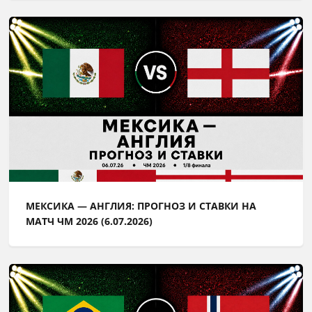
МЕКСИКА — АНГЛИЯ: ПРОГНОЗ И СТАВКИ НА
МАТЧ ЧМ 2026 (6.07.2026)