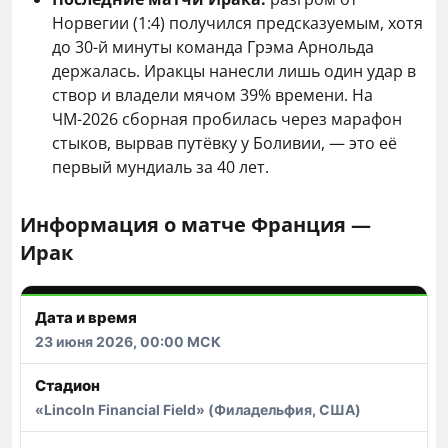
Норвегии (1:4) получился предсказуемым, хотя
до 30-й минуты команда Грэма Арнольда
держалась. Иракцы нанесли лишь один удар в
створ и владели мячом 39% времени. На
ЧМ-2026 сборная пробилась через марафон
стыков, вырвав путёвку у Боливии, — это её
первый мундиаль за 40 лет.
Информация о матче Франция —
Ирак
Информация о матче Франция — Ирак
Дата и время
23 июня 2026, 00:00 МСК
Стадион
«Lincoln Financial Field» (Филадельфия, США)