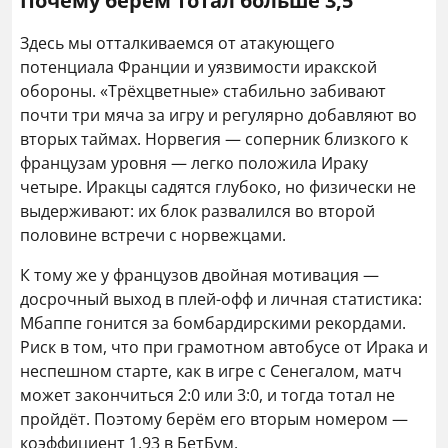
Почему берём тотал больше 3,5
Здесь мы отталкиваемся от атакующего
потенциала Франции и уязвимости иракской
обороны. «Трёхцветные» стабильно забивают
почти три мяча за игру и регулярно добавляют во
вторых таймах. Норвегия — соперник близкого к
французам уровня — легко положила Ираку
четыре. Иракцы садятся глубоко, но физически не
выдерживают: их блок развалился во второй
половине встречи с норвежцами.
К тому же у французов двойная мотивация —
досрочный выход в плей-офф и личная статистика:
Мбаппе гонится за бомбардирскими рекордами.
Риск в том, что при грамотном автобусе от Ирака и
неспешном старте, как в игре с Сенегалом, матч
может закончиться 2:0 или 3:0, и тогда тотал не
пройдёт. Поэтому берём его вторым номером —
коэффициент 1.93 в БетБум.