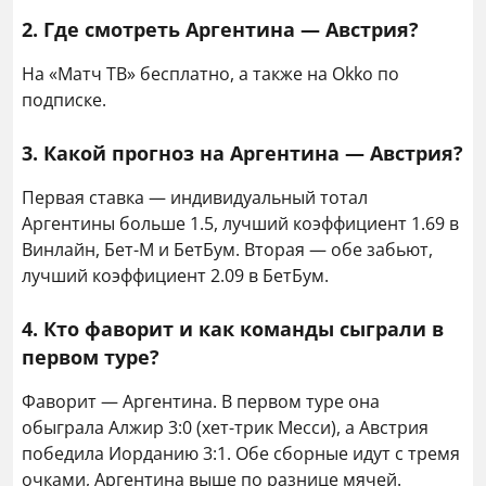
2. Где смотреть Аргентина — Австрия?
На «Матч ТВ» бесплатно, а также на Okko по
подписке.
3. Какой прогноз на Аргентина — Австрия?
Первая ставка — индивидуальный тотал
Аргентины больше 1.5, лучший коэффициент 1.69 в
Винлайн, Бет-М и БетБум. Вторая — обе забьют,
лучший коэффициент 2.09 в БетБум.
4. Кто фаворит и как команды сыграли в
первом туре?
Фаворит — Аргентина. В первом туре она
обыграла Алжир 3:0 (хет-трик Месси), а Австрия
победила Иорданию 3:1. Обе сборные идут с тремя
очками, Аргентина выше по разнице мячей.