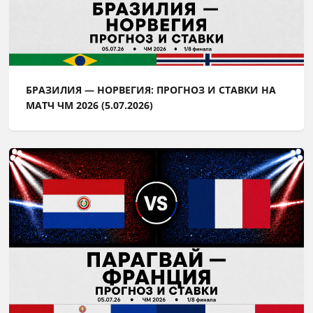
БРАЗИЛИЯ — НОРВЕГИЯ: ПРОГНОЗ И СТАВКИ НА
МАТЧ ЧМ 2026 (5.07.2026)