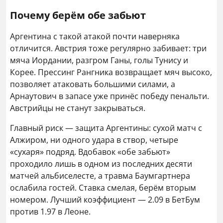
Почему берём обе забьют
Аргентина с такой атакой почти наверняка
отличится. Австрия тоже регулярно забивает: три
мяча Иордании, разгром Ганы, голы Тунису и
Корее. Прессинг Рангника возвращает мяч высоко,
позволяет атаковать большими силами, а
Арнаутович в запасе уже принёс победу пенальти.
Австрийцы не станут закрываться.
Главный риск — защита Аргентины: сухой матч с
Алжиром, ни одного удара в створ, четыре
«сухаря» подряд. Вдобавок «обе забьют»
проходило лишь в одном из последних десяти
матчей альбиселесте, а травма Баумгартнера
ослабила гостей. Ставка смелая, берём вторым
номером. Лучший коэффициент — 2.09 в БетБум
против 1.97 в Леоне.