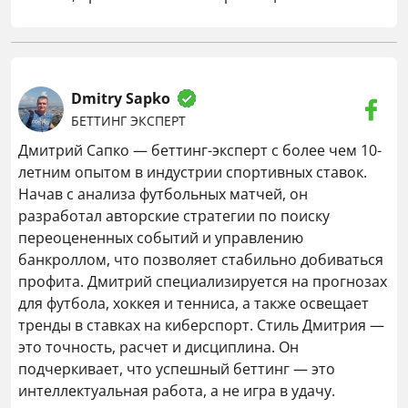
Dmitry Sapko
БЕТТИНГ ЭКСПЕРТ
Дмитрий Сапко — беттинг-эксперт с более чем 10-
летним опытом в индустрии спортивных ставок.
Начав с анализа футбольных матчей, он
разработал авторские стратегии по поиску
переоцененных событий и управлению
банкроллом, что позволяет стабильно добиваться
профита. Дмитрий специализируется на прогнозах
для футбола, хоккея и тенниса, а также освещает
тренды в ставках на киберспорт. Стиль Дмитрия —
это точность, расчет и дисциплина. Он
подчеркивает, что успешный беттинг — это
интеллектуальная работа, а не игра в удачу.