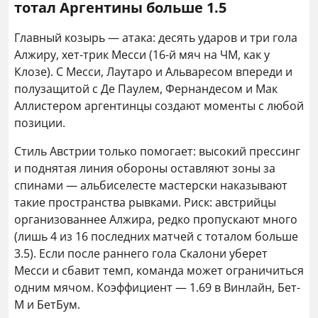
тотал Аргентины больше 1.5
Главный козырь — атака: десять ударов и три гола
Алжиру, хет-трик Месси (16-й мяч на ЧМ, как у
Клозе). С Месси, Лаутаро и Альваресом впереди и
полузащитой с Де Паулем, Фернандесом и Мак
Аллистером аргентинцы создают моменты с любой
позиции.
Стиль Австрии только помогает: высокий прессинг
и поднятая линия обороны оставляют зоны за
спинами — альбиселесте мастерски наказывают
такие пространства рывками. Риск: австрийцы
организованнее Алжира, редко пропускают много
(лишь 4 из 16 последних матчей с тоталом больше
3.5). Если после раннего гола Скалони уберет
Месси и сбавит темп, команда может ограничиться
одним мячом. Коэффициент — 1.69 в Винлайн, Бет-
М и БетБум.