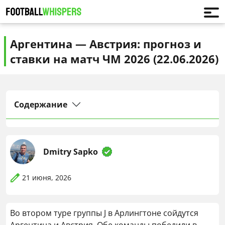
Аргентина — Австрия: прогноз и
ставки на матч ЧМ 2026 (22.06.2026)
Содержание
Dmitry Sapko
21 июня, 2026
Во втором туре группы J в Арлингтоне сойдутся