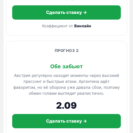
Сделать ставку →
Коэффициент от
Винлайн
ПРОГНОЗ 2
Обе забьют
Австрия регулярно находит моменты через высокий
прессинг и быстрые атаки. Аргентина идёт
фаворитом, но её оборона уже давала сбои, поэтому
обмен голами выглядит реалистично.
2.09
Сделать ставку →