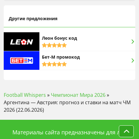
Другие предложения
Леон бонус код
5,0
rating
Бет-М промокод
5,0
rating
Football Whispers
»
Чемпионат Мира 2026
»
Аргентина — Австрия: прогноз и ставки на матч ЧМ
2026 (22.06.2026)
Материалы сайта предназначены для лиц