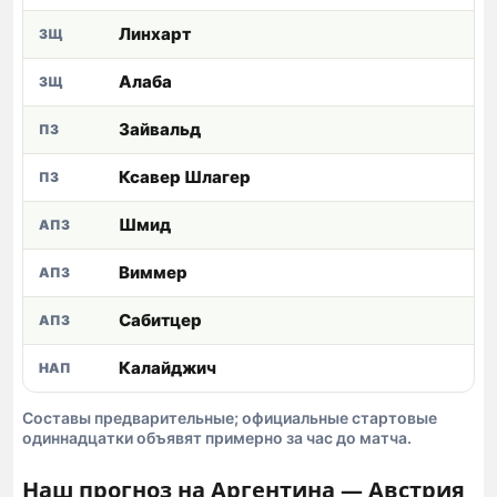
Линхарт
ЗЩ
Алаба
ЗЩ
Зайвальд
ПЗ
Ксавер Шлагер
ПЗ
Шмид
АПЗ
Виммер
АПЗ
Сабитцер
АПЗ
Калайджич
НАП
Составы предварительные; официальные стартовые
одиннадцатки объявят примерно за час до матча.
Наш прогноз на Аргентина — Австрия