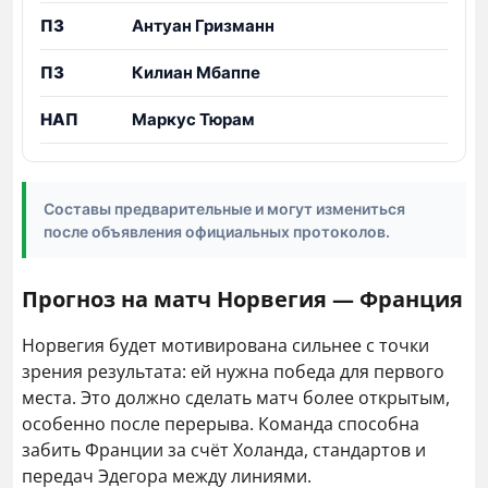
ПЗ
Антуан Гризманн
ПЗ
Килиан Мбаппе
НАП
Маркус Тюрам
Составы предварительные и могут измениться
после объявления официальных протоколов.
Прогноз на матч Норвегия — Франция
Норвегия будет мотивирована сильнее с точки
зрения результата: ей нужна победа для первого
места. Это должно сделать матч более открытым,
особенно после перерыва. Команда способна
забить Франции за счёт Холанда, стандартов и
передач Эдегора между линиями.