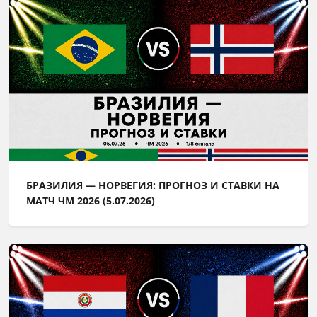
БРАЗИЛИЯ — НОРВЕГИЯ: ПРОГНОЗ И СТАВКИ НА
МАТЧ ЧМ 2026 (5.07.2026)