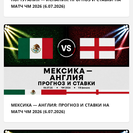
МАТЧ ЧМ 2026 (6.07.2026)
МЕКСИКА — АНГЛИЯ: ПРОГНОЗ И СТАВКИ НА
МАТЧ ЧМ 2026 (6.07.2026)