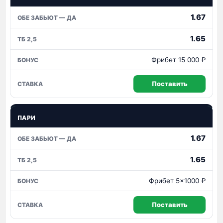
1.67
ОБЕ ЗАБЬЮТ — ДА
1.65
ТБ 2,5
Фрибет 15 000 ₽
БОНУС
Поставить
СТАВКА
ПАРИ
1.67
ОБЕ ЗАБЬЮТ — ДА
1.65
ТБ 2,5
Фрибет 5×1000 ₽
БОНУС
Поставить
СТАВКА