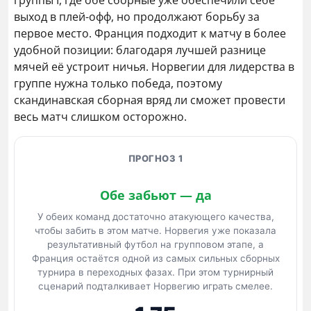
группы I, где обе сборные уже обеспечили себе
выход в плей-офф, но продолжают борьбу за
первое место. Франция подходит к матчу в более
удобной позиции: благодаря лучшей разнице
мячей её устроит ничья. Норвегии для лидерства в
группе нужна только победа, поэтому
скандинавская сборная вряд ли сможет провести
весь матч слишком осторожно.
ПРОГНОЗ 1
Обе забьют — да
У обеих команд достаточно атакующего качества,
чтобы забить в этом матче. Норвегия уже показала
результативный футбол на групповом этапе, а
Франция остаётся одной из самых сильных сборных
турнира в переходных фазах. При этом турнирный
сценарий подталкивает Норвегию играть смелее.