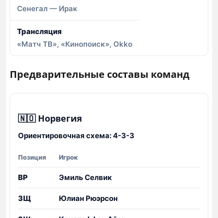
Сенегал — Ирак
Трансляция
«Матч ТВ», «Кинопоиск», Okko
Предварительные составы команд
🇳🇴 Норвегия
Ориентировочная схема: 4-3-3
Позиция
Игрок
Предварительный состав Норвегии
ВР
Эмиль Селвик
ЗЩ
Юлиан Рюэрсон