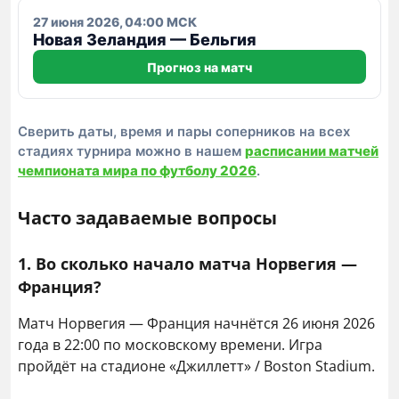
27 июня 2026, 04:00 МСК
Новая Зеландия — Бельгия
Прогноз на матч
Сверить даты, время и пары соперников на всех
стадиях турнира можно в нашем
расписании матчей
чемпионата мира по футболу 2026
.
Часто задаваемые вопросы
1. Во сколько начало матча Норвегия —
Франция?
Матч Норвегия — Франция начнётся 26 июня 2026
года в 22:00 по московскому времени. Игра
пройдёт на стадионе «Джиллетт» / Boston Stadium.