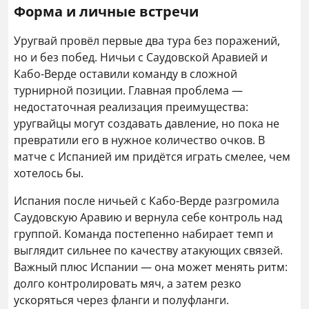
Форма и личные встречи
Уругвай провёл первые два тура без поражений,
но и без побед. Ничьи с Саудовской Аравией и
Кабо-Верде оставили команду в сложной
турнирной позиции. Главная проблема —
недостаточная реализация преимущества:
уругвайцы могут создавать давление, но пока не
превратили его в нужное количество очков. В
матче с Испанией им придётся играть смелее, чем
хотелось бы.
Испания после ничьей с Кабо-Верде разгромила
Саудовскую Аравию и вернула себе контроль над
группой. Команда постепенно набирает темп и
выглядит сильнее по качеству атакующих связей.
Важный плюс Испании — она может менять ритм:
долго контролировать мяч, а затем резко
ускоряться через фланги и полуфланги.