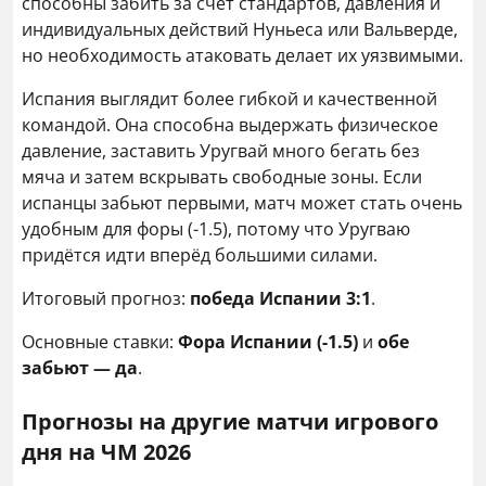
способны забить за счёт стандартов, давления и
индивидуальных действий Нуньеса или Вальверде,
но необходимость атаковать делает их уязвимыми.
Испания выглядит более гибкой и качественной
командой. Она способна выдержать физическое
давление, заставить Уругвай много бегать без
мяча и затем вскрывать свободные зоны. Если
испанцы забьют первыми, матч может стать очень
удобным для форы (-1.5), потому что Уругваю
придётся идти вперёд большими силами.
Итоговый прогноз:
победа Испании 3:1
.
Основные ставки:
Фора Испании (-1.5)
и
обе
забьют — да
.
Прогнозы на другие матчи игрового
дня на ЧМ 2026