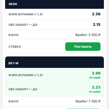
ЛЕОН
2.56
ФОРА ИСПАНИИ (−1,5)
2.15
ОБЕ ЗАБЬЮТ — ДА
Фрибет 3 000 ₽
БОНУС
Поставить
СТАВКА
БЕТ-М
2.66
ФОРА ИСПАНИИ (−1,5)
ЛУЧШИЙ
2.23
ОБЕ ЗАБЬЮТ — ДА
ЛУЧШИЙ
Фрибет 7 000 ₽
БОНУС