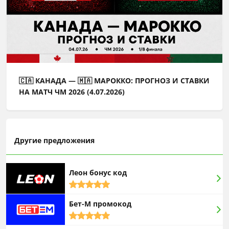
🇨🇦 КАНАДА — 🇲🇦 МАРОККО: ПРОГНОЗ И СТАВКИ
НА МАТЧ ЧМ 2026 (4.07.2026)
Другие предложения
Леон бонус код
5,0
rating
Бет-М промокод
5,0
rating