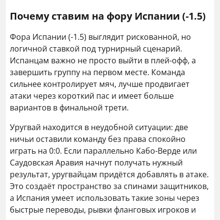
Почему ставим на фору Испании (-1.5)
Фора Испании (-1.5) выглядит рискованной, но
логичной ставкой под турнирный сценарий.
Испанцам важно не просто выйти в плей-офф, а
завершить группу на первом месте. Команда
сильнее контролирует мяч, лучше продвигает
атаки через короткий пас и имеет больше
вариантов в финальной трети.
Уругвай находится в неудобной ситуации: две
ничьи оставили команду без права спокойно
играть на 0:0. Если параллельно Кабо-Верде или
Саудовская Аравия начнут получать нужный
результат, уругвайцам придётся добавлять в атаке.
Это создаёт пространство за спинами защитников,
а Испания умеет использовать такие зоны через
быстрые переводы, рывки фланговых игроков и