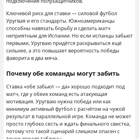
подключения полузащитников.
Ключевой риск для ставки — силовой футбол
Уругвая и его стандарты. Южноамериканцы
способны навязать борьбу и сделать матч
неприятным для Испании. Но если испанцы забьют
первыми, Уругваю придётся раскрываться ещё
сильнее, а это повышает вероятность победы
фаворита в два мяча.
Почему обе команды могут забить
Ставка «обе забьют — да» хорошо подходит под
матч, где у обеих команд есть атакующая
мотивация. Уругваю нужна победа или как
минимум активный футбол с расчётом на чужой
результат в параллельной игре. Команда не может
просто глубоко сесть и ждать финального свистка,
потому что такой сценарий слишком опасен с
точки зрения таблицы.