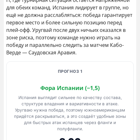
H, где турнирная ситуация остаётся напряжённой
для обеих команд. Испания лидирует в группе, но
ещё не должна расслабляться: победа гарантирует
первое место и более сильную позицию перед
плей-офф. Уругвай после двух ничьих оказался в
зоне риска, поэтому команде нужно играть на
победу и параллельно следить за матчем Кабо-
Верде — Саудовская Аравия.
ПРОГНОЗ 1
Фора Испании (−1,5)
Испания выглядит сильнее по качеству состава,
структуре владения и вариативности в атаке.
Уругваю нужна победа, поэтому южноамериканцам
придётся раскрываться, а это создаёт удобные зоны
для быстрых атак испанцев через фланги и
полуфланги.