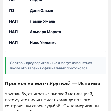
ПЗ
Дани Ольмо
НАП
Ламин Ямаль
НАП
Альваро Мората
НАП
Нико Уильямс
Составы предварительные и могут измениться
после объявления официальных протоколов.
Прогноз на матч Уругвай — Испания
Уругвай будет играть с высокой мотивацией,
потому что ничья не даёт команде полного
контроля над своей судьбой. Южноамериканцы