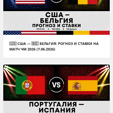
🇺🇸 США — 🇧🇪 БЕЛЬГИЯ: РОГНОЗ И СТАВКИ НА
МАТЧ ЧМ 2026 (7.06.2026)