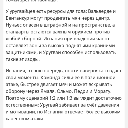
У уругвайцев есть ресурсы для гола: Вальверде и
Бентанкур могут продвигать мяч через центр,
Нуньес опасен в штрафной и на пространстве, а
стандарты остаются важным оружием против
любой сборной. Испания при владении часто
оставляет зоны за высоко поднятыми крайними
защитниками, и Уругвай способен использовать
такие эпизоды.
Испания, в свою очередь, почти наверняка создаст
свои моменты. Команда сильнее в позиционной
атаке, быстрее двигает мяч и может вскрывать
оборону через Ямаля, Ольмо, Педри и Морату.
Поэтому сценарий 1:2 или 1:3 выглядит достаточно
естественным: Уругвай забивает за счёт давления
и мотивации, но Испания отвечает более высоким
качеством атаки.