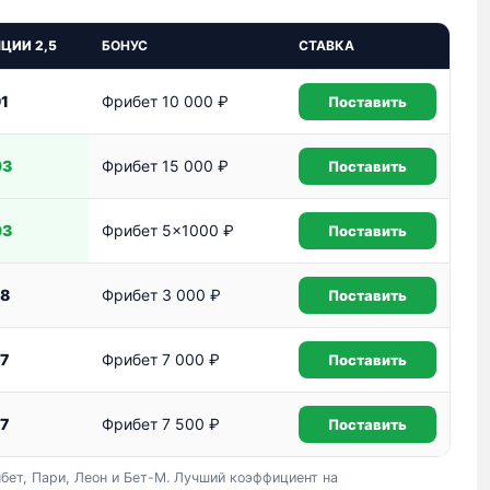
ЦИИ 2,5
БОНУС
СТАВКА
91
Фрибет 10 000 ₽
Поставить
03
Фрибет 15 000 ₽
Поставить
03
Фрибет 5×1000 ₽
Поставить
98
Фрибет 3 000 ₽
Поставить
97
Фрибет 7 000 ₽
Поставить
97
Фрибет 7 500 ₽
Поставить
бет, Пари, Леон и Бет-М. Лучший коэффициент на