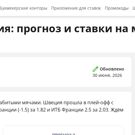
Букмекерские конторы
Приложения для ставок
Промокоды
Ш
Промокод 1x
: прогноз и ставки на 
Промокод 1w
Покердом пр
Betwinner п
Stake промо
Обновлено
30 июня, 2026
Мостбет про
Riobet пром
 забитыми мячами. Швеция прошла в плей-офф с
ции (-1.5) за 1.82 и ИТБ Франции 2.5 за 2.03. Ждём