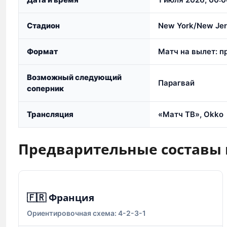
Стадион
New York/New Jer
Формат
Матч на вылет: п
Возможный следующий
Парагвай
соперник
Трансляция
«Матч ТВ», Okko
Предварительные составы
🇫🇷 Франция
Ориентировочная схема: 4-2-3-1