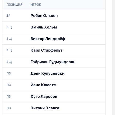
ПОЗИЦИЯ
ИГРОК
Предварительный состав Швеции на матч с Францией
Робин Ольсен
ВР
Эмиль Хольм
ЗЩ
Виктор Линделёф
ЗЩ
Карл Старфельт
ЗЩ
Габриэль Гудмундссон
ЗЩ
Деян Кулусевски
ПЗ
Йенс Каюсте
ПЗ
Хуго Ларссон
ПЗ
Энтони Эланга
ПЗ