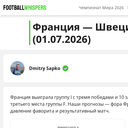
Чемпионат Мира 2026
Прогнозы на ЧМ 2026
Франция — Швеция
(01.07.2026)
Dmitry Sapko
Франция выиграла группу I с тремя победами и 10
третьего места группы F. Наши прогнозы — фора Фран
давление фаворита и результативный матч.