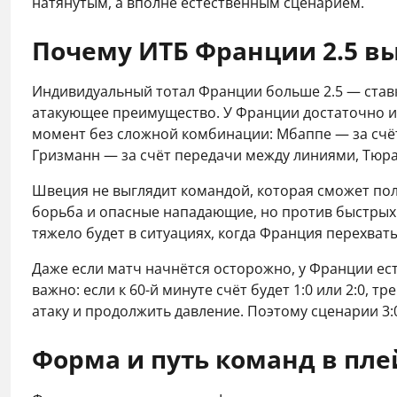
натянутым, а вполне естественным сценарием.
Почему ИТБ Франции 2.5 в
Индивидуальный тотал Франции больше 2.5 — ставка
атакующее преимущество. У Франции достаточно иг
момент без сложной комбинации: Мбаппе — за счёт
Гризманн — за счёт передачи между линиями, Тюра
Швеция не выглядит командой, которая сможет пол
борьба и опасные нападающие, но против быстрых
тяжело будет в ситуациях, когда Франция перехват
Даже если матч начнётся осторожно, у Франции ест
важно: если к 60-й минуте счёт будет 1:0 или 2:0, 
атаку и продолжить давление. Поэтому сценарии 3:
Форма и путь команд в пл