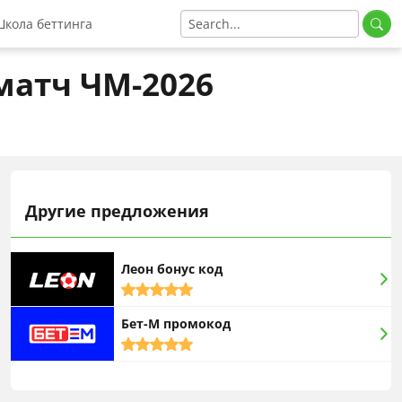
кола беттинга
bet
Ставки на тотал
матч ЧМ-2026
in
Ставки без ничьи
омокод
Правила футбола
ромокод
Аналитика
код
Другие предложения
мокод
Леон бонус код
окод
5,0
rating
Бет-М промокод
5,0
rating