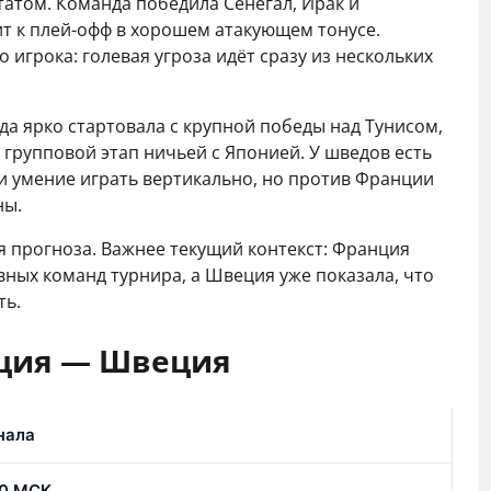
татом. Команда победила Сенегал, Ирак и
ит к плей-офф в хорошем атакующем тонусе.
 игрока: голевая угроза идёт сразу из нескольких
да ярко стартовала с крупной победы над Тунисом,
групповой этап ничьей с Японией. У шведов есть
 умение играть вертикально, но против Франции
ны.
 прогноза. Важнее текущий контекст: Франция
вных команд турнира, а Швеция уже показала, что
ть.
ция — Швеция
нала
00 МСК