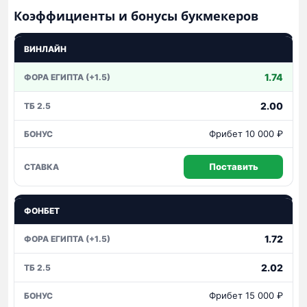
Коэффициенты и бонусы букмекеров
Коэффициенты букмекеров на матч Аргентина — Египет
ВИНЛАЙН
1.74
ФОРА ЕГИПТА (+1.5)
2.00
ТБ 2.5
Фрибет 10 000 ₽
БОНУС
Поставить
СТАВКА
ФОНБЕТ
1.72
ФОРА ЕГИПТА (+1.5)
2.02
ТБ 2.5
Фрибет 15 000 ₽
БОНУС