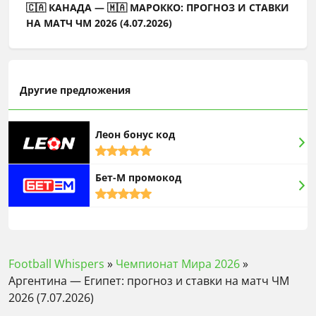
🇨🇦 КАНАДА — 🇲🇦 МАРОККО: ПРОГНОЗ И СТАВКИ
НА МАТЧ ЧМ 2026 (4.07.2026)
Другие предложения
Леон бонус код
5,0
rating
Бет-М промокод
5,0
rating
Football Whispers
»
Чемпионат Мира 2026
»
Аргентина — Египет: прогноз и ставки на матч ЧМ
2026 (7.07.2026)