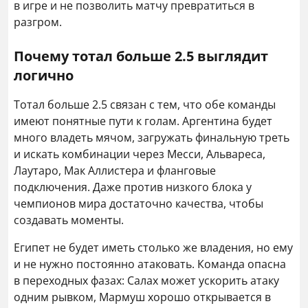
в игре и не позволить матчу превратиться в
разгром.
Почему тотал больше 2.5 выглядит
логично
Тотал больше 2.5 связан с тем, что обе команды
имеют понятные пути к голам. Аргентина будет
много владеть мячом, загружать финальную треть
и искать комбинации через Месси, Альвареса,
Лаутаро, Мак Аллистера и фланговые
подключения. Даже против низкого блока у
чемпионов мира достаточно качества, чтобы
создавать моменты.
Египет не будет иметь столько же владения, но ему
и не нужно постоянно атаковать. Команда опасна
в переходных фазах: Салах может ускорить атаку
одним рывком, Мармуш хорошо открывается в