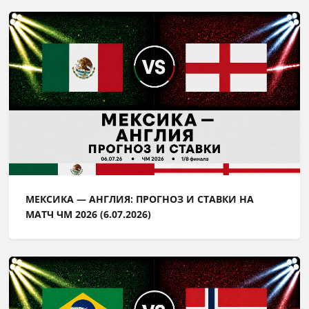
МЕКСИКА — АНГЛИЯ: ПРОГНОЗ И СТАВКИ НА
МАТЧ ЧМ 2026 (6.07.2026)