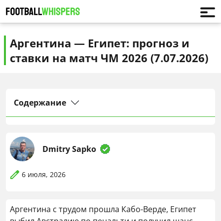
Аргентина — Египет: прогноз и
ставки на матч ЧМ 2026 (7.07.2026)
Содержание
Dmitry Sapko
6 июля, 2026
Аргентина с трудом прошла Кабо-Верде, Египет