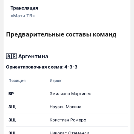
Трансляция
«Матч ТВ»
Предварительные составы команд
🇦🇷 Аргентина
Ориентировочная схема: 4-3-3
Позиция
Игрок
Предварительный состав сборной Аргентины
ВР
Эмилиано Мартинес
ЗЩ
Науэль Молина
ЗЩ
Кристиан Ромеро
ЗЩ
Николас Отаменди