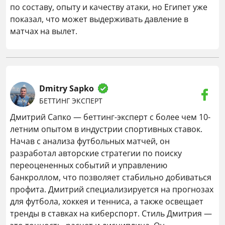
по составу, опыту и качеству атаки, но Египет уже
показал, что может выдерживать давление в
матчах на вылет.
Dmitry Sapko
БЕТТИНГ ЭКСПЕРТ
Дмитрий Сапко — беттинг-эксперт с более чем 10-
летним опытом в индустрии спортивных ставок.
Начав с анализа футбольных матчей, он
разработал авторские стратегии по поиску
переоцененных событий и управлению
банкроллом, что позволяет стабильно добиваться
профита. Дмитрий специализируется на прогнозах
для футбола, хоккея и тенниса, а также освещает
тренды в ставках на киберспорт. Стиль Дмитрия —