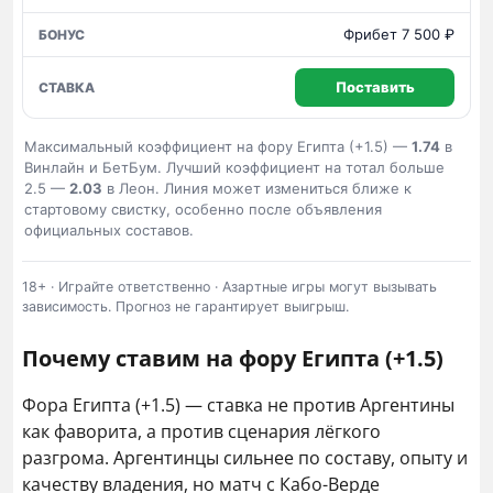
Фрибет 7 500 ₽
БОНУС
Поставить
СТАВКА
Максимальный коэффициент на фору Египта (+1.5) —
1.74
в
Винлайн и БетБум. Лучший коэффициент на тотал больше
2.5 —
2.03
в Леон. Линия может измениться ближе к
стартовому свистку, особенно после объявления
официальных составов.
18+ · Играйте ответственно · Азартные игры могут вызывать
зависимость. Прогноз не гарантирует выигрыш.
Почему ставим на фору Египта (+1.5)
Фора Египта (+1.5) — ставка не против Аргентины
как фаворита, а против сценария лёгкого
разгрома. Аргентинцы сильнее по составу, опыту и
качеству владения, но матч с Кабо-Верде