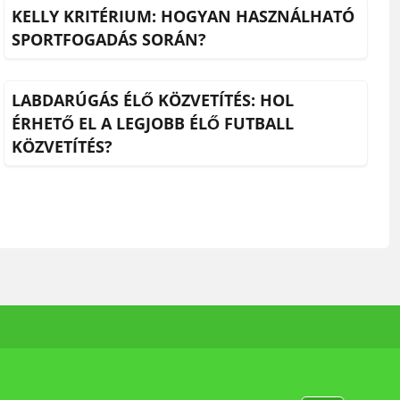
KELLY KRITÉRIUM: HOGYAN HASZNÁLHATÓ
SPORTFOGADÁS SORÁN?
LABDARÚGÁS ÉLŐ KÖZVETÍTÉS: HOL
ÉRHETŐ EL A LEGJOBB ÉLŐ FUTBALL
KÖZVETÍTÉS?