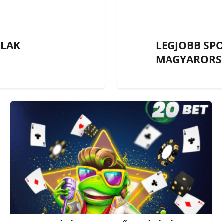
ALAK
LEGJOBB SP
MAGYARORSZ