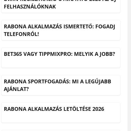
FELHASZNÁLÓKNAK
RABONA ALKALMAZÁS ISMERTETŐ: FOGADJ
TELEFONRÓL!
BET365 VAGY TIPPMIXPRO: MELYIK A JOBB?
RABONA SPORTFOGADÁS: MI A LEGÚJABB
AJÁNLAT?
RABONA ALKALMAZÁS LETÖLTÉSE 2026