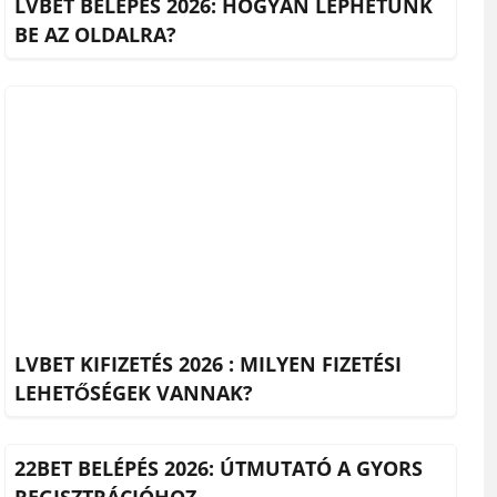
LVBET BELÉPÉS 2026: HOGYAN LÉPHETÜNK
BE AZ OLDALRA?
LVBET KIFIZETÉS 2026 : MILYEN FIZETÉSI
LEHETŐSÉGEK VANNAK?
22BET BELÉPÉS 2026: ÚTMUTATÓ A GYORS
REGISZTRÁCIÓHOZ