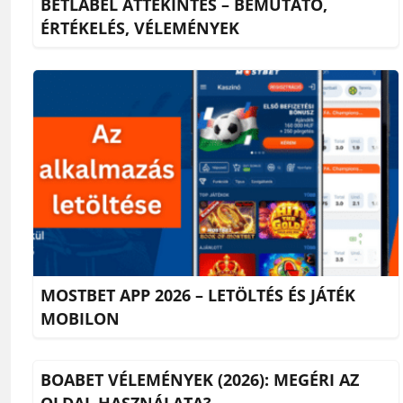
BETLABEL ÁTTEKINTÉS – BEMUTATÓ,
ÉRTÉKELÉS, VÉLEMÉNYEK
MOSTBET APP 2026 – LETÖLTÉS ÉS JÁTÉK
MOBILON
BOABET VÉLEMÉNYEK (2026): MEGÉRI AZ
OLDAL HASZNÁLATA?