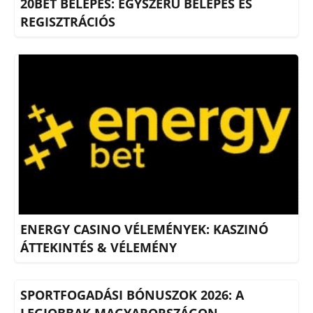
20BET BELÉPÉS: EGYSZERŰ BELÉPÉS ÉS
REGISZTRÁCIÓS
ENERGY CASINO VÉLEMÉNYEK: KASZINÓ
ÁTTEKINTÉS & VÉLEMÉNY
SPORTFOGADÁSI BÓNUSZOK 2026: A
LEGJOBBAK MAGYARORSZÁGON