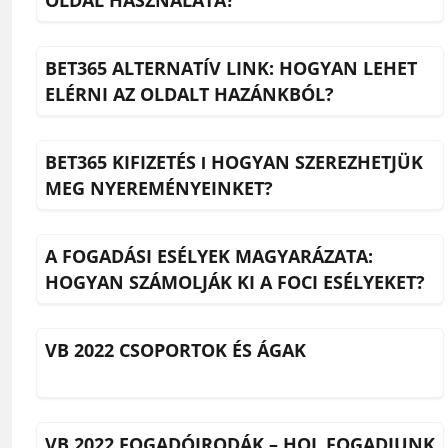
BET365 ALTERNATÍV LINK: HOGYAN LEHET
ELÉRNI AZ OLDALT HAZÁNKBÓL?
BET365 KIFIZETÉS Ӏ HOGYAN SZEREZHETJÜK
MEG NYEREMÉNYEINKET?
A FOGADÁSI ESÉLYEK MAGYARÁZATA:
HOGYAN SZÁMOLJÁK KI A FOCI ESÉLYEKET?
VB 2022 CSOPORTOK ÉS ÁGAK
VB 2022 FOGADÓIRODÁK – HOL FOGADJUNK