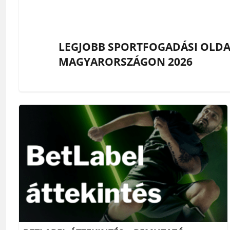
LEGJOBB SPORTFOGADÁSI OLD
MAGYARORSZÁGON 2026