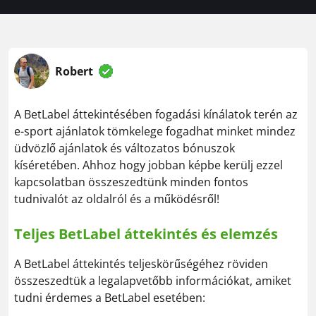
Robert
A BetLabel áttekintésében fogadási kínálatok terén az
e-sport ajánlatok tömkelege fogadhat minket mindez
üdvözlő ajánlatok és változatos bónuszok
kíséretében. Ahhoz hogy jobban képbe kerülj ezzel
kapcsolatban összeszedtünk minden fontos
tudnivalót az oldalról és a működésről!
Teljes BetLabel áttekintés és elemzés
A BetLabel áttekintés teljeskörűségéhez röviden
összeszedtük a legalapvetőbb információkat, amiket
tudni érdemes a BetLabel esetében: