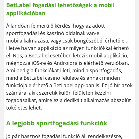
BetLabel fogadási lehetőségek a mobil
applikációban
Állandóan felmerülő kérdés, hogy az adott
sportfogadási és kaszinó oldalnak van-e
mobilalkalmazása, vagy csak böngészőből érhető el,
illetve ha van applikáció az milyen funkciókkal érhető
el. Nos, a BetLabel esetében létezik mobil applikáció,
méghozzá iOS-re és Androidra is elérhető verzióban.
Ami pedig a funkciókat illeti, mind a sportfogadás,
mind a BetLabel casino felülete és annak minden
funkciója elérhető a BetLabel app-ban is. Ez jó hír azok
számára, akik szeretik külön felületen kezelni
fogadásaikat, amire ez a dedikált alkalmazás abszolút
tökéletes lehet.
A legjobb sportfogadási funkciók
Jó pár hasznos fogadási funkció áll rendelkezésre,