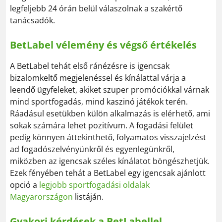
legfeljebb 24 órán belül válaszolnak a szakértő
tanácsadók.
BetLabel vélemény és végső értékelés
A BetLabel tehát első ránézésre is igencsak
bizalomkeltő megjelenéssel és kínálattal várja a
leendő ügyfeleket, akiket szuper promóciókkal várnak
mind sportfogadás, mind kaszinó játékok terén.
Ráadásul esetükben külön alkalmazás is elérhető, ami
sokak számára lehet pozitívum. A fogadási felület
pedig könnyen áttekinthető, folyamatos visszajelzést
ad fogadószelvényünkről és egyenlegünkről,
miközben az igencsak széles kínálatot böngészhetjük.
Ezek fényében tehát a BetLabel egy igencsak ajánlott
opció a
legjobb sportfogadási oldalak
Magyarországon
listáján.
Gyakori kérdések a BetLabellel