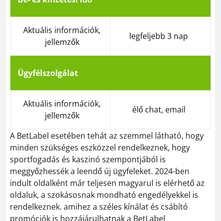
Aktuális információk,
legfeljebb 3 nap
jellemzők
Ügyfélszolgálat
Aktuális információk,
élő chat, email
jellemzők
A BetLabel esetében tehát az szemmel látható, hogy
minden szükséges eszközzel rendelkeznek, hogy
sportfogadás és kaszinó szempontjából is
meggyőzhessék a leendő új ügyfeleket. 2024-ben
indult oldalként már teljesen magyarul is elérhető az
oldaluk, a szokásosnak mondható engedélyekkel is
rendelkeznek. amihez a széles kínálat és csábító
promóciók is hozzájárulhatnak a BetLabel