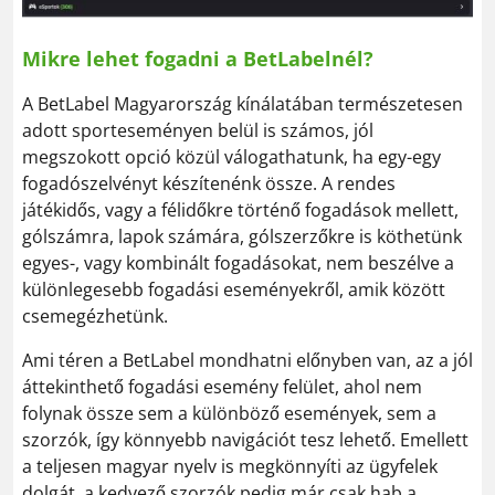
Mikre lehet fogadni a BetLabelnél?
A BetLabel Magyarország kínálatában természetesen
adott sporteseményen belül is számos, jól
megszokott opció közül válogathatunk, ha egy-egy
fogadószelvényt készítenénk össze. A rendes
játékidős, vagy a félidőkre történő fogadások mellett,
gólszámra, lapok számára, gólszerzőkre is köthetünk
egyes-, vagy kombinált fogadásokat, nem beszélve a
különlegesebb fogadási eseményekről, amik között
csemegézhetünk.
Ami téren a BetLabel mondhatni előnyben van, az a jól
áttekinthető fogadási esemény felület, ahol nem
folynak össze sem a különböző események, sem a
szorzók, így könnyebb navigációt tesz lehető. Emellett
a teljesen magyar nyelv is megkönnyíti az ügyfelek
dolgát, a kedvező szorzók pedig már csak hab a