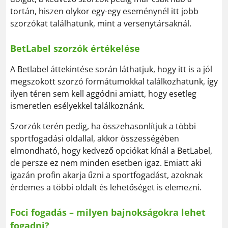
tortán, hiszen olykor egy-egy eseménynél itt jobb
szorzókat találhatunk, mint a versenytársaknál.
BetLabel szorzók értékelése
A Betlabel áttekintése során láthatjuk, hogy itt is a jól
megszokott szorzó formátumokkal találkozhatunk, így
ilyen téren sem kell aggódni amiatt, hogy esetleg
ismeretlen esélyekkel találkoznánk.
Szorzók terén pedig, ha összehasonlítjuk a többi
sportfogadási oldallal, akkor összességében
elmondható, hogy kedvező opciókat kínál a BetLabel,
de persze ez nem minden esetben igaz. Emiatt aki
igazán profin akarja űzni a sportfogadást, azoknak
érdemes a többi oldalt és lehetőséget is elemezni.
Foci fogadás – milyen bajnokságokra lehet
fogadni?