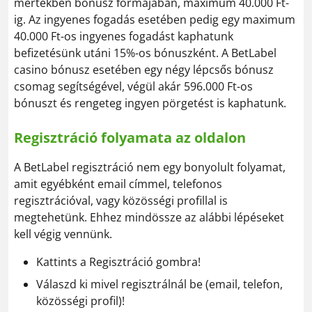
mértékben bónusz formájában, maximum 40.000 Ft-
ig. Az ingyenes fogadás esetében pedig egy maximum
40.000 Ft-os ingyenes fogadást kaphatunk
befizetésünk utáni 15%-os bónuszként. A BetLabel
casino bónusz esetében egy négy lépcsős bónusz
csomag segítségével, végül akár 596.000 Ft-os
bónuszt és rengeteg ingyen pörgetést is kaphatunk.
Regisztráció folyamata az oldalon
A BetLabel regisztráció nem egy bonyolult folyamat,
amit egyébként email címmel, telefonos
regisztrációval, vagy közösségi profillal is
megtehetünk. Ehhez mindössze az alábbi lépéseket
kell végig vennünk.
Kattints a Regisztráció gombra!
Válaszd ki mivel regisztrálnál be (email, telefon,
közösségi profil)!