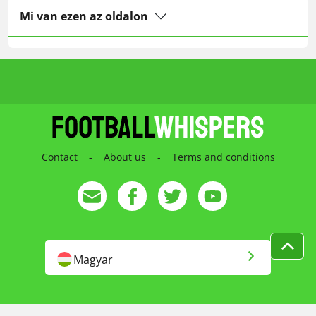
Mi van ezen az oldalon
Contact
-
About us
-
Terms and conditions
Magyar
English