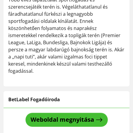
szerencsejáték terén is. Végeláthatatlanul és
fáradhatatlanul fürkészi a legnagyobb
sportfogadási oldalak kínálatát. Ennek
köszönhetően folyamatos és naprakész
ismeretekkel rendelkezik a topligák terén (Premier
League, LaLiga, Bundesliga, Bajnokok Ligája) és
persze a magyar labdarúgó bajnokság terén is. Akár
a „napi tuti”, akár valami izgalmas foci tippet
keresel, mindenkinek készül valami testhezálló
fogadással.
BetLabel Fogadóiroda
Weboldal megnyitása