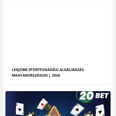
LEGJOBB SPORTFOGADÁSI ALKALMAZÁS
MAGYARORSZÁGON | 2026