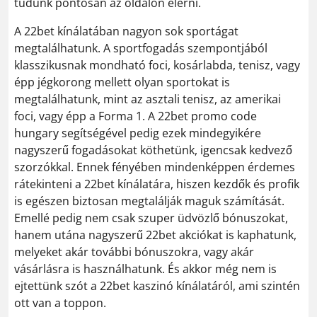
tudunk pontosan az oldalon elérni.
A 22bet kínálatában nagyon sok sportágat
megtalálhatunk. A sportfogadás szempontjából
klasszikusnak mondható foci, kosárlabda, tenisz, vagy
épp jégkorong mellett olyan sportokat is
megtalálhatunk, mint az asztali tenisz, az amerikai
foci, vagy épp a Forma 1. A 22bet promo code
hungary segítségével pedig ezek mindegyikére
nagyszerű fogadásokat köthetünk, igencsak kedvező
szorzókkal. Ennek fényében mindenképpen érdemes
rátekinteni a 22bet kínálatára, hiszen kezdők és profik
is egészen biztosan megtalálják maguk számítását.
Emellé pedig nem csak szuper üdvözlő bónuszokat,
hanem utána nagyszerű 22bet akciókat is kaphatunk,
melyeket akár további bónuszokra, vagy akár
vásárlásra is használhatunk. És akkor még nem is
ejtettünk szót a 22bet kaszinó kínálatáról, ami szintén
ott van a toppon.