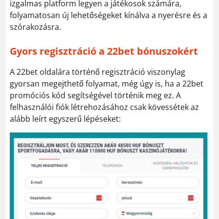
izgalmas platform legyen a játékosok számára,
folyamatosan új lehetőségeket kínálva a nyerésre és a
szórakozásra.
Gyors regisztráció a 22bet bónuszokért
A 22bet oldalára történő regisztráció viszonylag
gyorsan megejthető folyamat, még úgy is, ha a 22bet
promóciós kód segítségével történik meg ez. A
felhasználói fiók létrehozásához csak kövessétek az
alább leírt egyszerű lépéseket: