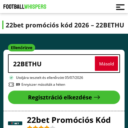
22bet promóciós kód 2026 – 22BETHU
Ellenőrizve
22BETHU
Másold
Utoljára tesztelt és ellenőrzött 05/07/2026
89
Ennyiszer másolták a héten
Regisztráció elkezdése
22bet Promóciós Kód