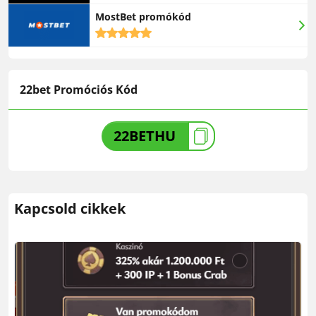
rating
MostBet promókód
5,0
rating
22bet Promóciós Kód
22BETHU
Kapcsold cikkek