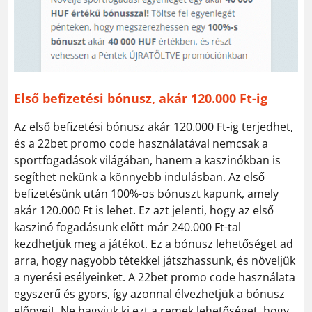
Első befizetési bónusz, akár 120.000 Ft-ig
Az első befizetési bónusz akár 120.000 Ft-ig terjedhet,
és a 22bet promo code használatával nemcsak a
sportfogadások világában, hanem a kaszinókban is
segíthet nekünk a könnyebb indulásban. Az első
befizetésünk után 100%-os bónuszt kapunk, amely
akár 120.000 Ft is lehet. Ez azt jelenti, hogy az első
kaszinó fogadásunk előtt már 240.000 Ft-tal
kezdhetjük meg a játékot. Ez a bónusz lehetőséget ad
arra, hogy nagyobb tétekkel játszhassunk, és növeljük
a nyerési esélyeinket. A 22bet promo code használata
egyszerű és gyors, így azonnal élvezhetjük a bónusz
előnyeit. Ne hagyjuk ki ezt a remek lehetőséget, hogy