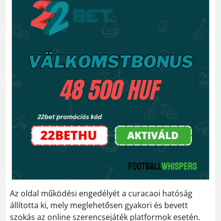
Az oldal működési engedélyét a curacaoi hatóság
állította ki, mely meglehetősen gyakori és bevett
szokás az online szerencsejáték platformok esetén.