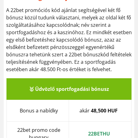
A 22bet promóciós kód ajánlat segítségével két fő
bónusz közül tudunk választani, melyek az oldal két fő
szolgáltatásához kapcsolódnak; név szerint a
sportfogadáshoz és a kaszinóhoz. Ez mindkét esetben
egy első befizetéshez kapcsolódó bónusz, azaz az
elsőként befizetett pénzösszeggel egyenértékű
bónuszra tehetünk szert a 22bet bónuszkód feltételek
teljesítésének függvényében. Ez a sportfogadás
esetében akár 48.500 Ft-os értéket is felvehet.
🥇 Üdvözlő sportfogadási bónusz
Bonus a nabídky
akár
48,500 HUF
22bet promo code
22BETHU
hungary