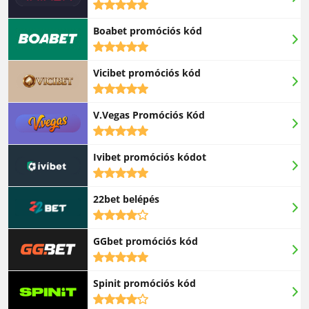
5,0
rating
Boabet promóciós kód
5,0
rating
Vicibet promóciós kód
5,0
rating
V.Vegas Promóciós Kód
5,0
rating
Ivibet promóciós kódot
5,0
rating
22bet belépés
4,0
rating
GGbet promóciós kód
5,0
rating
Spinit promóciós kód
4,0