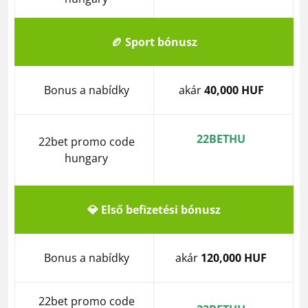
🏉 Sport bónusz
Bonus a nabídky
akár
40,000 HUF
22BETHU
22bet promo code
hungary
💎 Első befizetési bónusz
Bonus a nabídky
akár
120,000 HUF
22bet promo code