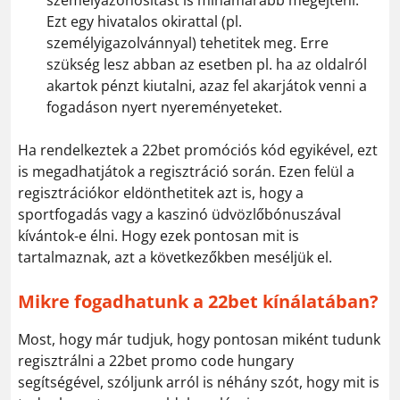
személyazonosítást is mihamarabb megejteni.
Ezt egy hivatalos okirattal (pl.
személyigazolvánnyal) tehetitek meg. Erre
szükség lesz abban az esetben pl. ha az oldalról
akartok pénzt kiutalni, azaz fel akarjátok venni a
fogadáson nyert nyereményeteket.
Ha rendelkeztek a 22bet promóciós kód egyikével, ezt
is megadhatjátok a regisztráció során. Ezen felül a
regisztrációkor eldönthetitek azt is, hogy a
sportfogadás vagy a kaszinó üdvözlőbónuszával
kívántok-e élni. Hogy ezek pontosan mit is
tartalmaznak, azt a következőkben meséljük el.
Mikre fogadhatunk a 22bet kínálatában?
Most, hogy már tudjuk, hogy pontosan miként tudunk
regisztrálni a 22bet promo code hungary
segítségével, szóljunk arról is néhány szót, hogy mit is