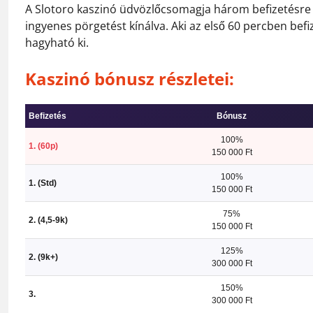
A Slotoro kaszinó üdvözlőcsomagja három befizetésre o
ingyenes pörgetést kínálva. Aki az első 60 percben befiz
hagyható ki.
Kaszinó bónusz részletei:
Befizetés
Bónusz
100%
1. (60p)
150 000 Ft
100%
1. (Std)
150 000 Ft
75%
2. (4,5-9k)
150 000 Ft
125%
2. (9k+)
300 000 Ft
150%
3.
300 000 Ft