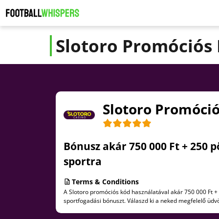
Slotoro Promóciós K
Slotoro Promóci
5
rating
Bónusz akár 750 000 Ft + 250 p
sportra
Terms & Conditions
A Slotoro promóciós kód használatával akár 750 000 Ft +
sportfogadási bónuszt. Válaszd ki a neked megfelelő üdvö