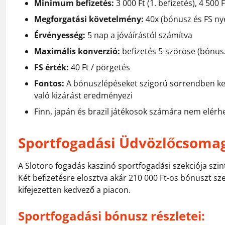
Minimum befizetés:
3 000 Ft (1. befizetés), 4 500 F
Megforgatási követelmény:
40x (bónusz és FS n
Érvényesség:
5 nap a jóváírástól számítva
Maximális konverzió:
befizetés 5-szöröse (bónusz
FS érték:
40 Ft / pörgetés
Fontos:
A bónuszlépéseket szigorú sorrendben kell
való kizárást eredményezi
Finn, japán és brazil játékosok számára nem elérh
Sportfogadási Üdvözlőcsomag 
A Slotoro fogadás kaszinó sportfogadási szekciója szint
Két befizetésre elosztva akár 210 000 Ft-os bónuszt s
kifejezetten kedvező a piacon.
Sportfogadási bónusz részletei: