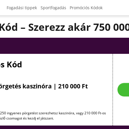
Fogadási tippek
Sportfogadás
Promóciós Kódok
Legjobb sportfogadási oldalak
Betmatch promóciós kód
ód – Szerezz akár 750 000
Legjobb sportfogadási alkalmazás
Boabet Promóciós kód
Sportfogadási bónuszok
22bet promóciós kód
BetOnRed promóciós kód
ós Kód
MostBet promókód
1xBet promóciós kód
örgetés kaszinóra | 210 000 Ft
 250 ingyenes pörgetést szerezhetsz kaszinóra, vagy 210 000 Ft-os
zlő csomagot és kezdj el játszani.