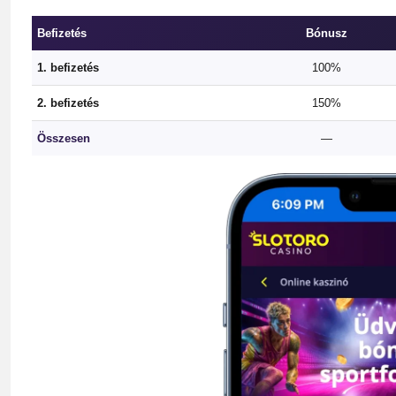
Befizetés
Bónusz
1. befizetés
100%
2. befizetés
150%
Összesen
—