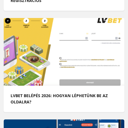
REGISZTRÁCIÓS
LVBET BELÉPÉS 2026: HOGYAN LÉPHETÜNK BE AZ
OLDALRA?