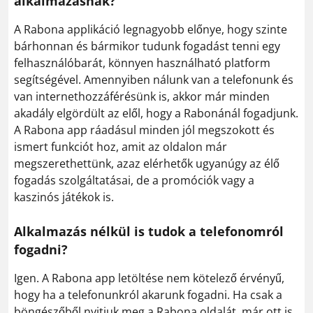
alkalmazásnak?
A Rabona applikáció legnagyobb előnye, hogy szinte
bárhonnan és bármikor tudunk fogadást tenni egy
felhasználóbarát, könnyen használható platform
segítségével. Amennyiben nálunk van a telefonunk és
van internethozzáférésünk is, akkor már minden
akadály elgördült az elől, hogy a Rabonánál fogadjunk.
A Rabona app ráadásul minden jól megszokott és
ismert funkciót hoz, amit az oldalon már
megszerethettünk, azaz elérhetők ugyanúgy az élő
fogadás szolgáltatásai, de a promóciók vagy a
kaszinós játékok is.
Alkalmazás nélkül is tudok a telefonomról
fogadni?
Igen. A Rabona app letöltése nem kötelező érvényű,
hogy ha a telefonunkról akarunk fogadni. Ha csak a
böngészőből nyitjuk meg a Rabona oldalát, már ott is