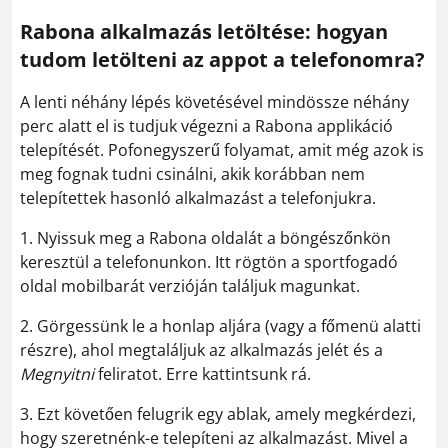
Rabona alkalmazás letöltése: hogyan
tudom letölteni az appot a telefonomra?
A lenti néhány lépés követésével mindössze néhány
perc alatt el is tudjuk végezni a Rabona applikáció
telepítését. Pofonegyszerű folyamat, amit még azok is
meg fognak tudni csinálni, akik korábban nem
telepítettek hasonló alkalmazást a telefonjukra.
1. Nyissuk meg a Rabona oldalát a böngészőnkön
keresztül a telefonunkon. Itt rögtön a sportfogadó
oldal mobilbarát verzióján találjuk magunkat.
2. Görgessünk le a honlap aljára (vagy a főmenü alatti
részre), ahol megtaláljuk az alkalmazás jelét és a
Megnyitni
feliratot. Erre kattintsunk rá.
3. Ezt követően felugrik egy ablak, amely megkérdezi,
hogy szeretnénk-e telepíteni az alkalmazást. Mivel a