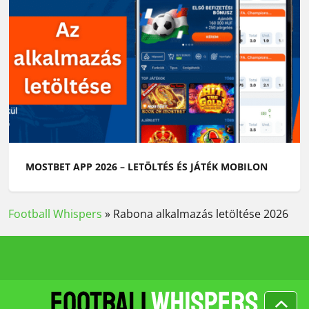
MOSTBET APP 2026 – LETÖLTÉS ÉS JÁTÉK MOBILON
Football Whispers
»
Rabona alkalmazás letöltése 2026