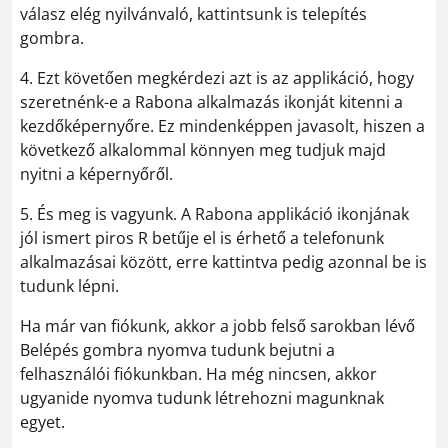
válasz elég nyilvánvaló, kattintsunk is telepítés
gombra.
4. Ezt követően megkérdezi azt is az applikáció, hogy
szeretnénk-e a Rabona alkalmazás ikonját kitenni a
kezdőképernyőre. Ez mindenképpen javasolt, hiszen a
következő alkalommal könnyen meg tudjuk majd
nyitni a képernyőről.
5. És meg is vagyunk. A Rabona applikáció ikonjának
jól ismert piros R betűje el is érhető a telefonunk
alkalmazásai között, erre kattintva pedig azonnal be is
tudunk lépni.
Ha már van fiókunk, akkor a jobb felső sarokban lévő
Belépés gombra nyomva tudunk bejutni a
felhasználói fiókunkban. Ha még nincsen, akkor
ugyanide nyomva tudunk létrehozni magunknak
egyet.