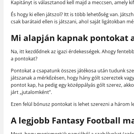
Kapitányt is választanod kell majd a meccsen, amely ki
És hogy ki ellen játszol? Itt is több lehetőség van. Já
csak barátaid ellen is játszani, ahol saját ligátokban m
Mi alapján kapnak pontokat a
Na, itt kezdődnek az igazi érdekességek. Ahogy fentebb 
a pontokat?
Pontokat a csapatunk összes játékosa után tudunk szer
játszanak a mérkőzésen, hogy hány gólt szereztek vagy 
pontot kap, ha pedig egy középpályás gólt szerez, akkor
járt „jutalomként”.
Ezen felül bónusz pontokat is lehet szerezni a három l
A legjobb Fantasy Football m