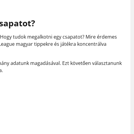
csapatot?
d. Hogy tudok megalkotni egy csapatot? Mire érdemes
League magyar tippekre és játékra koncentrálva
néhány adatunk magadásával. Ezt követően választanunk
a.