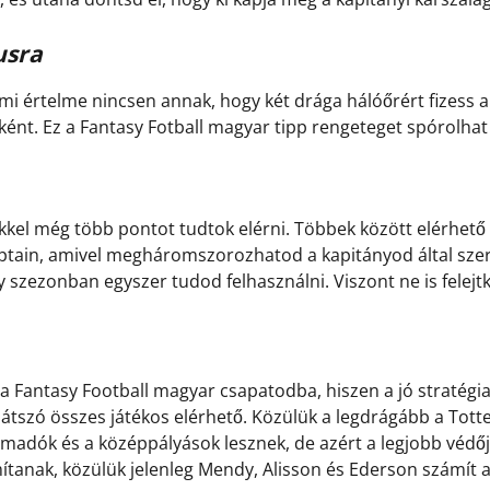
usra
mmi értelme nincsen annak, hogy két drága hálóőrért fizess 
t. Ez a Fantasy Fotball magyar tipp rengeteget spórolhat 
kkel még több pontot tudtok elérni. Többek között elérhető a 
aptain, amivel megháromszorozhatod a kapitányod által sze
y szezonban egyszer tudod felhasználni. Viszont ne is felejt
a Fantasy Football magyar csapatodba, hiszen a jó stratégia 
tszó összes játékos elérhető. Közülük a legdrágább a Totte
madók és a középpályások lesznek, de azért a legjobb védő
tanak, közülük jelenleg Mendy, Alisson és Ederson számít 