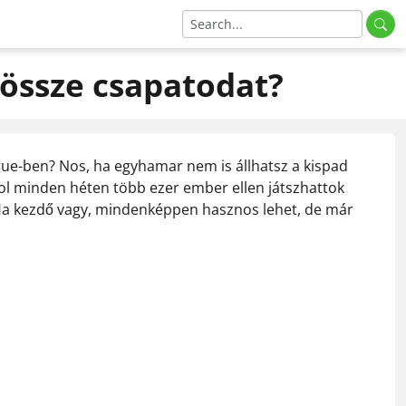
 össze csapatodat?
ague-ben? Nos, ha egyhamar nem is állhatsz a kispad
hol minden héten több ezer ember ellen játszhattok
. Ha kezdő vagy, mindenképpen hasznos lehet, de már