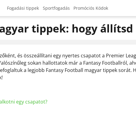
Fogadási tippek
Sportfogadás
Promóciós Kódok
Legjobb sportfogadási oldalak
Betmatch promóciós kód
agyar tippek: hogy állítsd
Legjobb sportfogadási alkalmazás
Boabet Promóciós kód
Sportfogadási bónuszok
22bet promóciós kód
zőként, és összeállítani egy nyertes csapatot a Premier Le
BetOnRed promóciós kód
Valószínűleg sokan hallottatok már a Fantasy Footballról, a
MostBet promókód
efoglaltuk a legjobb Fantasy Football magyar tippek sorát
k!
1xBet promóciós kód
lkotni egy csapatot?