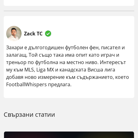
Zack TC
Захари е дългогодишен футболен фен, писател и
залагащ. Той също така има опит като играч и
треньор по футболна на местно ниво. Интересът
му към MLS, Liga MX и канадската Висша лига
добавя ново измерение към съдържанието, което
FootballWhispers предлага.
Свързани статии