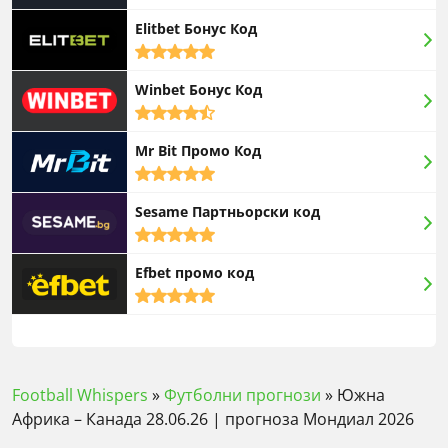
rating
Elitbet Бонус Код
5,0
rating
Winbet Бонус Код
4,5
rating
Mr Bit Промо Код
5,0
rating
Sesame Партньорски код
5,0
rating
Efbet промо код
5,0
rating
Football Whispers
»
Футболни прогнози
»
Южна
Африка – Канада 28.06.26 | прогноза Мондиал 2026