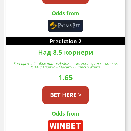
Odds from
Prediction 2
Над 8.5 корнери
Канада 4-4-2 с Бюканан + Дейвис = активни крила = ъглови.
ЮАР с Аполис + Масеко = широки атаки.
1.65
BET HERE >
Odds from