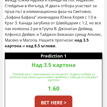
между Южна Африка и Канада на Лос Анджелис
Стейдиъм в Ингълуд. И двата отбора участват за
пръв път в елиминационна фаза на Световно.
„Бафана Бафана” изненадаха Южна Корея с 1:0 в
Кръг 3. Канада загубиха от Швейцария с 1:2, но все
пак излязоха 2-ри в Група B. Джонатан Дейвид,
Алфонсо Дейвис и Тайджон Бюканан срещу Аполис,
Масеко и Магопа. Нашите прогнози:
над 3.5
картона
и
над 8.5 ъглови
.
Prediction 1
Над 3.5 картона
Плейоф мач = максимален интензитет. И двата отбора са
склонни към сблъсъци и нямат проблем с това да си изкарват
картони
1.60
BET HERE >