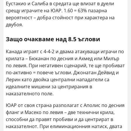
Еустакио и Салиба в средата ще влизат в дуели
срещу играчите на ЮАР. 1.60 = 63% пазарна
вероятност – добра стойност при характера на
двубоя.
Защо очакваме над 8.5 ъглови
Канада играят с 4-4-2 и двама атакуващи играчи по
крилата – Бюканан по десния и Ахмед или Милър
по левия. При негативен сценарий, те ще пробиват
по-активно = повече ъглови. Джонатан Дейвид и
Лерин като двойка централни нападатели са
идеалните мишени за центрирания в
наказателното поле.
ЮАР от своя страна разполагат с Аполис по десния
фланг и Масеко по левия – две технични крила,
способни да правят пробиви и да центрират в
наказателнот. При елиминационния натиск, двата