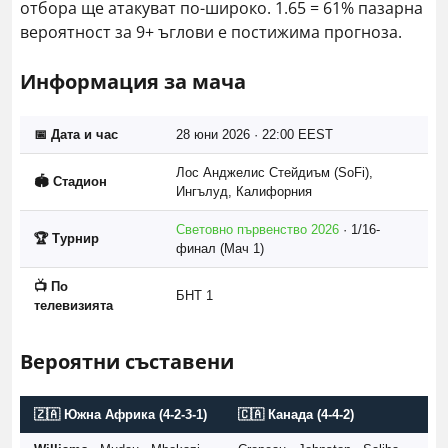
отбора ще атакуват по-широко. 1.65 = 61% пазарна
вероятност за 9+ ъглови е постижима прогноза.
Информация за мача
📅 Дата и час
28 юни 2026 · 22:00 EEST
Лос Анджелис Стейдиъм (SoFi),
🏟️ Стадион
Ингълуд, Калифорния
Световно първенство 2026
· 1/16-
🏆 Турнир
финал (Мач 1)
📺 По
БНТ 1
телевизията
Вероятни съставени
🇿🇦 Южна Африка (4-2-3-1)
🇨🇦 Канада (4-4-2)