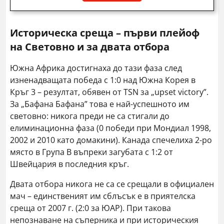
Историческа среща – първи плейоф
на Световно и за двата отбора
Южна Африка достигнаха до тази фаза след
изненадващата победа с 1:0 над Южна Корея в
Кръг 3 – резултат, обявен от TSN за „upset victory”.
За „Бафана Бафана” това е най-успешното им
световно: никога преди не са стигали до
елиминационна фаза (0 победи при Мондиал 1998,
2002 и 2010 като домакини). Канада спечелиха 2-ро
място в Група B въпреки загубата с 1:2 от
Швейцария в последния кръг.
Двата отбора никога не са се срещали в официален
мач – единственият им сблъсък е в приятелска
среща от 2007 г. (2:0 за ЮАР). При такова
непознаване на съперника и при историческия