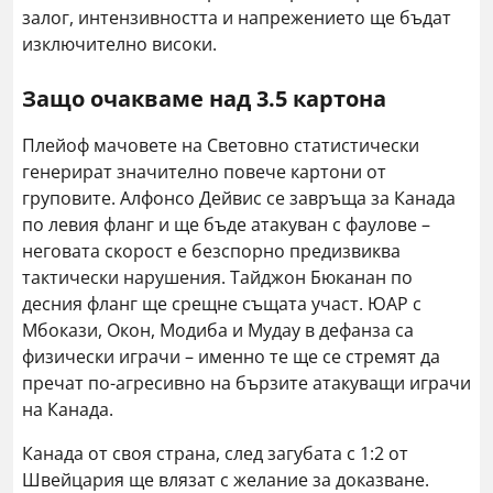
залог, интензивността и напрежението ще бъдат
изключително високи.
Защо очакваме над 3.5 картона
Плейоф мачовете на Световно статистически
генерират значително повече картони от
груповите. Алфонсо Дейвис се завръща за Канада
по левия фланг и ще бъде атакуван с фаулове –
неговата скорост е безспорно предизвиква
тактически нарушения. Тайджон Бюканан по
десния фланг ще срещне същата участ. ЮАР с
Мбокази, Окон, Модиба и Мудау в дефанза са
физически играчи – именно те ще се стремят да
пречат по-агресивно на бързите атакуващи играчи
на Канада.
Канада от своя страна, след загубата с 1:2 от
Швейцария ще влязат с желание за доказване.