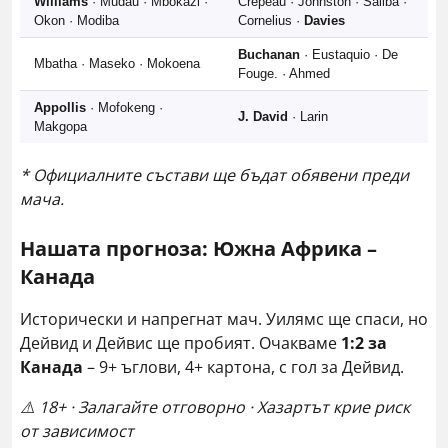
Williams
· Mudau · Mbokazi ·
Crepeau · Johnston · Saliba ·
Okon · Modiba
Cornelius ·
Davies
Buchanan
· Eustaquio · De
Mbatha · Maseko · Mokoena
Fouge. · Ahmed
Appollis
· Mofokeng ·
J. David
· Larin
Makgopa
* Официалните състави ще бъдат обявени преди
мача.
Нашата прогноза: Южна Африка –
Канада
Исторически и напрегнат мач. Уилямс ще спаси, но
Дейвид и Дейвис ще пробият. Очакваме
1:2 за
Канада
– 9+ ъглови, 4+ картона, с гол за Дейвид.
⚠️ 18+ · Залагайте отговорно · Хазартът крие риск
от зависимост