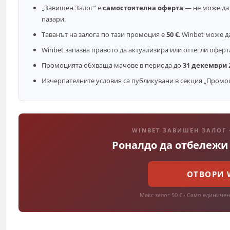
„Завишен Залог” е
самостоятелна оферта
— не може да 
пазари.
Таванът на залога по тази промоция е
50 €
. Winbet може 
Winbet запазва правото да актуализира или оттегли офер
Промоцията обхваща мачове в периода до
31 декември 2
Изчерпателните условия са публикувани в секция „Промо
WINBET ЗАВИШЕН ЗАЛОГ 
Роналдо да отбележи
ОТВОРИ 
Макс залог 50 € · Само единичен