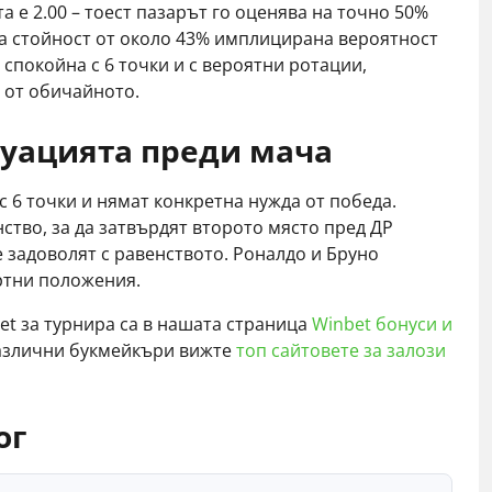
а е 2.00 – тоест пазарът го оценява на точно 50%
на стойност от около 43% имплицирана вероятност
 спокойна с 6 точки и с вероятни ротации,
 от обичайното.
туацията преди мача
с 6 точки и нямат конкретна нужда от победа.
нство, за да затвърдят второто място пред ДР
е задоволят с равенството. Роналдо и Бруно
ртни положения.
t за турнира са в нашата страница
Winbet бонуси и
различни букмейкъри вижте
топ сайтовете за залози
ог