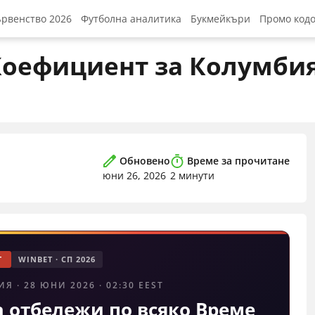
ървенство 2026
Футболна аналитика
Букмейкъри
Промо код
йкъри за СП 2026
Топ заплати на футболисти
Cайтове за залози
Elitbet бо
оефициент за Колумбия
агаме на СП 2026
Топ стадионите в България
Най-добрите приложен
Winbet бо
 за СП 2026
Най-добрите голмайстори
Palms Bet
орити за шампион
Sesame п
 и прогнози групи
Mr Bit пр
Обновено
Време за прочитане
юни 26, 2026
2
минути
Betano пр
Efbet про
Г
WINBET · СП 2026
· 28 ЮНИ 2026 · 02:30 EEST
а отбележи по всяко Bреме