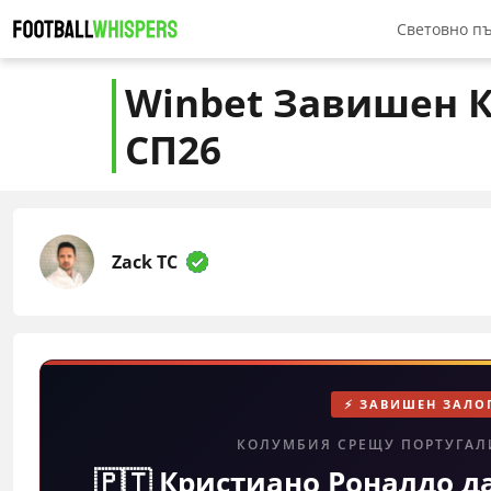
Световно п
Топ букме
Winbet Завишен К
Как да зал
СП26
Топ Бонуси
Топ 5 фав
Класиране
Zack TC
⚡ ЗАВИШЕН ЗАЛО
КОЛУМБИЯ СРЕЩУ ПОРТУГАЛИЯ 
🇵🇹 Кристиано Роналдо д