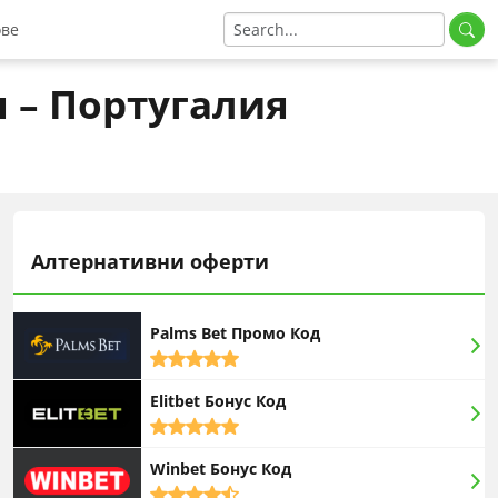
ове
нус код
 – Португалия
ия
нус код
 промо код
артньорски код
омо код
Алтернативни оферти
омо код
Palms Bet Промо Код
мо код
5,0
rating
Elitbet Бонус Код
5,0
rating
Winbet Бонус Код
4,5