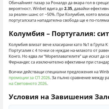
Обичайният пазар за Роналдо да вкара гол в срещат
вероятност. Winbet вдига до
2.35
, давайки ефектив
за реален шанс от ~50%. При Колумбия, която влиза
португалската нападателна свобода ще е по-голяма
Колумбия – Португалия: си
Колумбия влизат вече класирани като №1 в Група K 
Португалия с 4 точки се нуждае на-млакото от раве
Конго. Но едва ли “Мореплавателите” ще искат да с
Фернандес са изключително ефективни при станда
Всички действащи специални предложения на Winbe
промоции за СП 2026
. За пълно сравнение между 
на Световното 2026
.
Условия на Завишения Зал