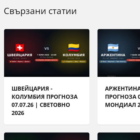
Свързани статии
ШВЕЙЦАРИЯ -
АРЖЕНТИНА 
КОЛУМБИЯ ПРОГНОЗА
ПРОГНОЗА 07
07.07.26 | СВЕТОВНО
МОНДИАЛ 2
2026