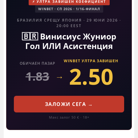
⚡ УЛТРА ЗАВИШЕН КОЕФИЦИЕНТ
WINBET · СП 2026 · 1/16-ФИНАЛ
БРАЗИЛИЯ СРЕЩУ ЯПОНИЯ · 29 ЮНИ 2026 ·
20:00 EEST
🇧🇷 Винисиус Жуниор
Гол ИЛИ Асистенция
WINBET УЛТРА ЗАВИШЕН
ОБИЧАЕН ПАЗАР
2.50
1.83
→
ЗАЛОЖИ СЕГА →
Макс залог 50 € · 18+