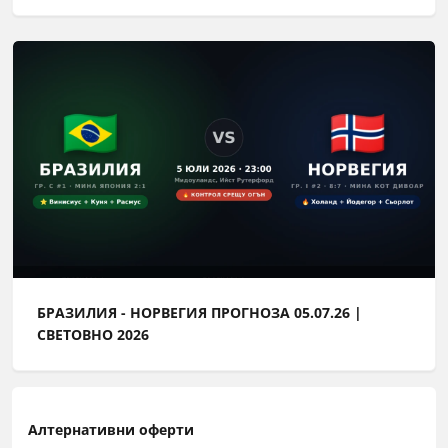
БРАЗИЛИЯ - НОРВЕГИЯ ПРОГНОЗА 05.07.26 |
СВЕТОВНО 2026
Алтернативни оферти