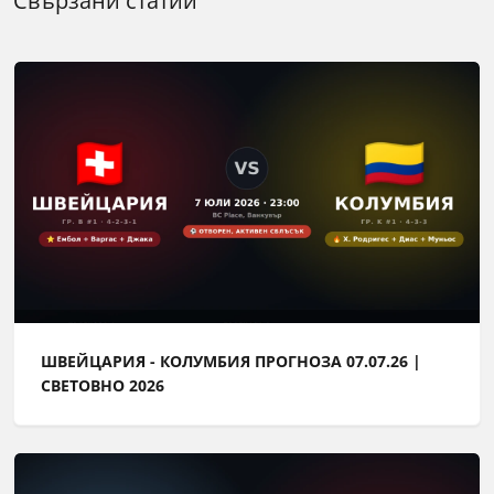
Свързани статии
ШВЕЙЦАРИЯ - КОЛУМБИЯ ПРОГНОЗА 07.07.26 |
СВЕТОВНО 2026