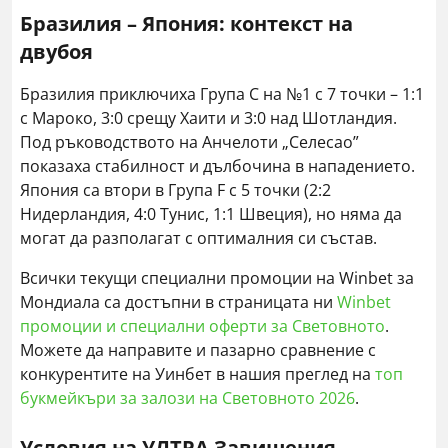
Бразилия – Япония: контекст на
двубоя
Бразилия приключиха Група C на №1 с 7 точки – 1:1
с Мароко, 3:0 срещу Хаити и 3:0 над Шотландия.
Под ръководството на Анчелоти „Селесао”
показаха стабилност и дълбочина в нападението.
Япония са втори в Група F с 5 точки (2:2
Нидерландия, 4:0 Тунис, 1:1 Швеция), но няма да
могат да разполагат с оптималния си състав.
Всички текущи специални промоции на Winbet за
Мондиала са достъпни в страницата ни
Winbet
промоции и специални оферти за Световното
.
Можете да направите и пазарно сравнение с
конкурентите на Уинбет в нашия преглед на
топ
букмейкъри за залози на Световното 2026
.
Условия на УЛТРА Завишения