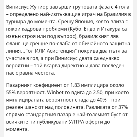
Винисиус Жуниор завърши груповата фаза с 4 гола
– определено най-изпъкващия играч на Бразилия в
турнира до момента. Срещу Япония, която влиза с
някои кадрова проблеми (Кубо, Ендо и Итакура са
извън строя или под въпрос), бразилският ляв
фланг ще срещне по-слаба от обичайното защитна
линия. „Гол ИЛИ Асистенция” покрива два пътя за
участие в гол, а при Винисиус двата са еднакво
вероятни – той вкарва директно и дава последен
пас с равна честота.
Пазарният коефициент от 1.83 имплицира около
55% вероятност. Winbet го вдига до 2.50, при което
имплицираната вероятност спада до 40% – при
реален шанс от над половината. Разликата от 37%
спрямо стандартния пазар е най-големият буст от
всичките ни публикувани УЛТРА оферти до
момента.