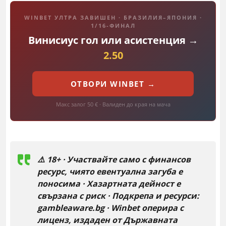
WINBET УЛТРА ЗАВИШЕН · БРАЗИЛИЯ–ЯПОНИЯ ·
1/16-ФИНАЛ
Винисиус гол или асистенция →
2.50
ОТВОРИ WINBET →
Макс залог 50 € · Валиден до края на мача
⚠️ 18+ · Участвайте само с финансов
ресурс, чиято евентуална загуба е
поносима · Хазартната дейност е
свързана с риск · Подкрепа и ресурси:
gambleaware.bg · Winbet oперира с
лиценз, издаден от Държавната