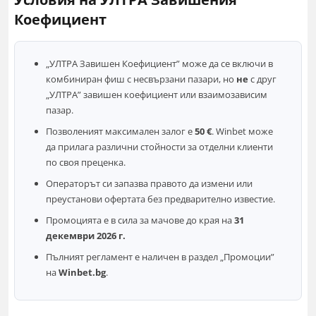
Коефициент
„УЛТРА Завишен Коефициент” може да се включи в
комбиниран фиш с несвързани пазари, но
не
с друг
„УЛТРА” завишен коефициент или взаимозависим
пазар.
Позволеният максимален залог е
50 €
. Winbet може
да прилага различни стойности за отделни клиенти
по своя преценка.
Операторът си запазва правото да измени или
преустанови офертата без предварително известие.
Промоцията е в сила за мачове до края на
31
декември 2026 г.
Пълният регламент е наличен в раздел „Промоции”
на
Winbet.bg
.