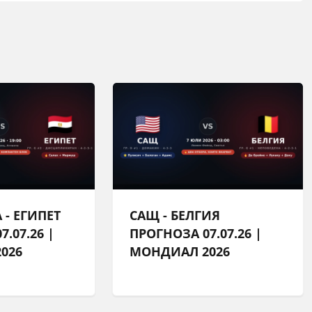
- ЕГИПЕТ
САЩ - БЕЛГИЯ
.07.26 |
ПРОГНОЗА 07.07.26 |
026
МОНДИАЛ 2026