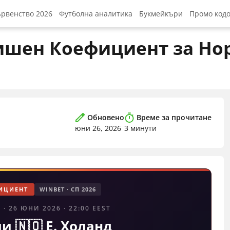
ървенство 2026
Футболна аналитика
Букмейкъри
Промо код
йкъри за СП 2026
Топ заплати на футболисти
Cайтове за залози
Elitbet бо
ишен Коефициент за Но
агаме на СП 2026
Топ стадионите в България
Най-добрите приложен
Winbet бо
 за СП 2026
Най-добрите голмайстори
Palms Bet
орити за шампион
Sesame п
 и прогнози групи
Mr Bit пр
Обновено
Време за прочитане
юни 26, 2026
3
минути
Betano пр
Efbet про
ИЦИЕНТ
WINBET · СП 2026
 26 ЮНИ 2026 · 22:00 EEST
и 🇳🇴 Е. Холанд