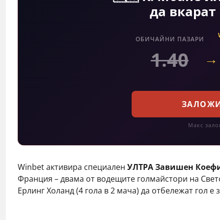
да вкарат 
ОБИЧАЙНИ ПАЗАРИ
1.40
→
ЗАЛОЖИ
Макс залог
Winbet активира специален
УЛТРА Завишен Коеф
Франция – двама от водещите голмайстори на Свето
Ерлинг Холанд (4 гола в 2 мача) да отбележат гол е