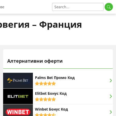
ове
нус код
рвегия – Франция
ия
нус код
 промо код
артньорски код
омо код
Алтернативни оферти
омо код
Palms Bet Промо Код
мо код
5,0
rating
Elitbet Бонус Код
5,0
rating
Winbet Бонус Код
4,5