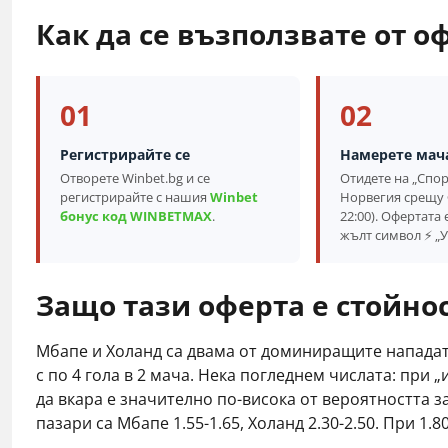
Как да се възползвате от о
01
02
Регистрирайте се
Намерете мач
Отворете Winbet.bg и се
Отидете на „Спор
регистрирайте с нашия
Winbet
Норвегия срещу 
бонус код WINBETMAX
.
22:00). Офертата
жълт символ ⚡ „
Защо тази оферта е стойно
Мбапе и Холанд са двама от доминиращите нападате
с по 4 гола в 2 мача. Нека погледнем числата: при 
да вкара е значително по-висока от вероятността 
пазари са Мбапе 1.55-1.65, Холанд 2.30-2.50. При 1.