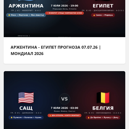
АРЖЕНТИНА - ЕГИПЕТ ПРОГНОЗА 07.07.26 |
МОНДИАЛ 2026