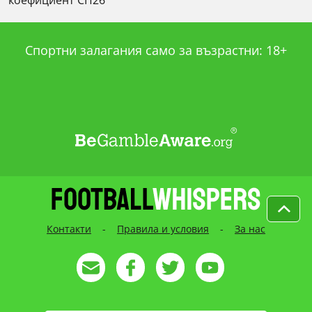
коефициент СП26
Спортни залагания само за възрастни: 18+
Контакти
-
Правила и условия
-
За нас