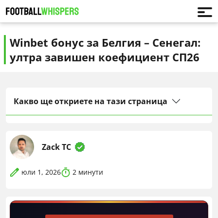
Winbet бонус за Белгия – Сенегал:
ултра завишен коефициент СП26
Какво ще откриете на тази страница
Zack TC
юли 1, 2026
2
минути