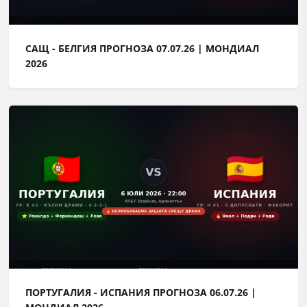
САЩ - БЕЛГИЯ ПРОГНОЗА 07.07.26 | МОНДИАЛ
2026
ПОРТУГАЛИЯ - ИСПАНИЯ ПРОГНОЗА 06.07.26 |