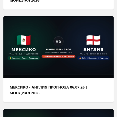
МОНДИАЛ 2026
МЕКСИКО - АНГЛИЯ ПРОГНОЗА 06.07.26 |
МОНДИАЛ 2026