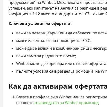
предложения” на Winbet. Механиката е проста: зало
успешен, ако капитанът на Англия се разпише в ре
коефициент
2.12
вместо стандартните 1.67 – около 
Ключови условия на офертата:
важи за пазара „Хари Кейн да отбележи по всяк
максимален залог по промоцията: 50 €;
може да се включи в комбиниран фиш с несвърз
важи само за редовното време;
Winbet може да коригира или оттегли офертата 
пълните условия са в раздел „Промоции” на Win
Как да активирам офертат
Влезте в профила си в Winbet или се регистрир
в нашето
ръководство за Winbet промо код
.