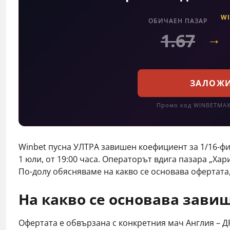
WI
ОБИЧАЕН ПАЗАР
1.67
→
ЗАЛОЖИ
Промо код WINBETMAX ·
Winbet пусна УЛТРА завишен коефициент за 1/16-фин
1 юли, от 19:00 часа. Операторът вдига пазара „Хар
По-долу обясняваме на какво се основава офертата, 
На какво се основава зав
Офертата е обвързана с конкретния мач Англия – Д