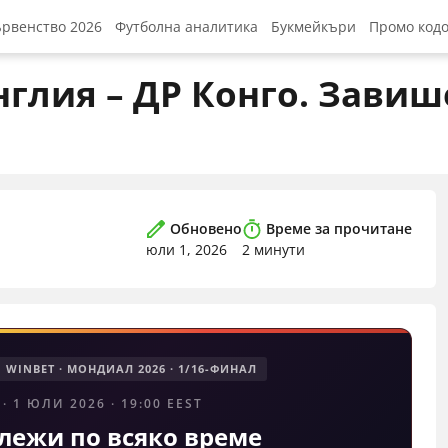
ървенство 2026
Футболна аналитика
Букмейкъри
Промо код
йкъри за СП 2026
Топ заплати на футболисти
Cайтове за залози
Elitbet бо
Англия – ДР Конго. Зави
агаме на СП 2026
Топ стадионите в България
Най-добрите приложен
Winbet бо
 за СП 2026
Най-добрите голмайстори
Palms Bet
орити за шампион
Sesame п
 и прогнози групи
Mr Bit пр
Обновено
Време за прочитане
юли 1, 2026
2
минути
Betano пр
Efbet про
WINBET · МОНДИАЛ 2026 · 1/16-ФИНАЛ
 1 ЮЛИ 2026 · 19:00 EEST
лежи по всяко време