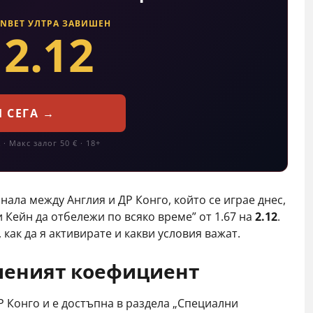
NBET УЛТРА ЗАВИШЕН
2.12
 СЕГА →
 Макс залог 50 € · 18+
ала между Англия и ДР Конго, който се играе днес,
и Кейн да отбележи по всяко време” от 1.67 на
2.12
.
как да я активирате и какви условия важат.
ишеният коефициент
Р Конго и е достъпна в раздела „Специални