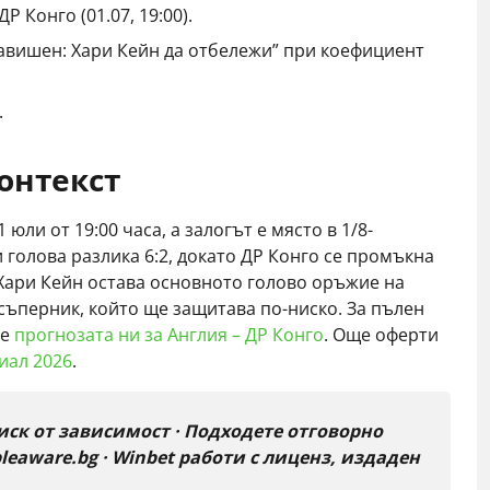
 Конго (01.07, 19:00).
авишен: Хари Кейн да отбележи” при коефициент
.
контекст
юли от 19:00 часа, а залогът е място в 1/8-
и голова разлика 6:2, докато ДР Конго се промъкна
. Хари Кейн остава основното голово оръжие на
 съперник, който ще защитава по-ниско. За пълен
те
прогнозата ни за Англия – ДР Конго
. Още оферти
иал 2026
.
 риск от зависимост · Подходете отговорно
leaware.bg · Winbet работи с лиценз, издаден