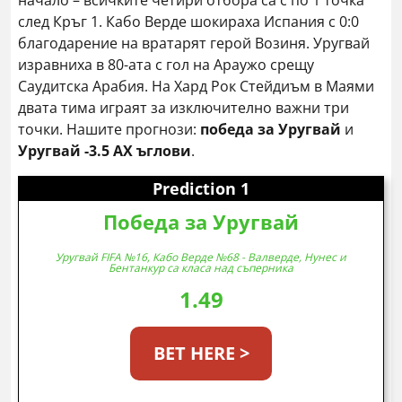
начало – всичките четири отбора са с по 1 точка
след Кръг 1. Кабо Верде шокираха Испания с 0:0
благодарение на вратарят герой Возиня. Уругвай
изравниха в 80-ата с гол на Араужо срещу
Саудитска Арабия. На Хард Рок Стейдиъм в Маями
двата тима играят за изключително важни три
точки. Нашите прогнози:
победа за Уругвай
и
Уругвай -3.5 АХ ъглови
.
Prediction 1
Победа за Уругвай
Уругвай FIFA №16, Кабо Верде №68 - Валверде, Нунес и
Бентанкур са класа над съперника
1.49
BET HERE >