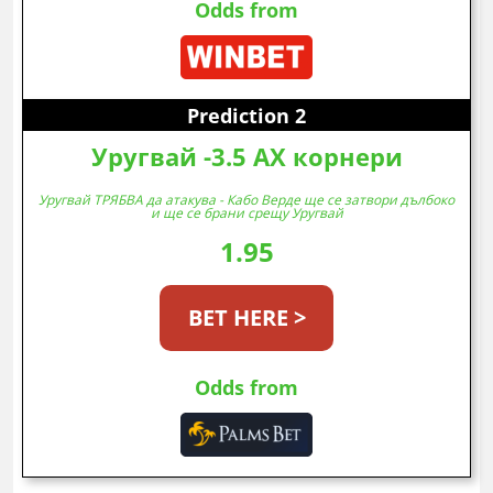
Odds from
Prediction 2
Уругвай -3.5 АХ корнери
Уругвай ТРЯБВА да атакува - Кабо Верде ще се затвори дълбоко
и ще се брани срещу Уругвай
1.95
BET HERE >
Odds from