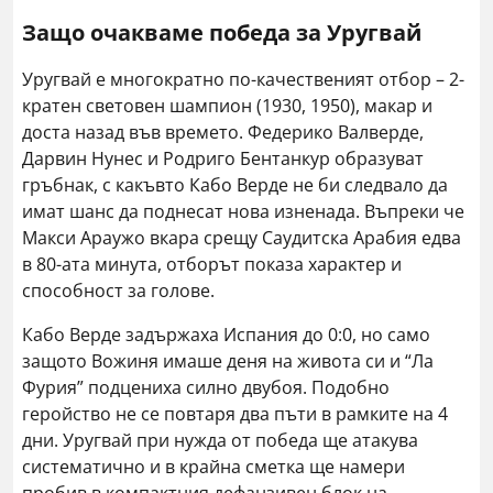
Защо очакваме победа за Уругвай
Уругвай е многократно по-качественият отбор – 2-
кратен световен шампион (1930, 1950), макар и
доста назад във времето. Федерико Валверде,
Дарвин Нунес и Родриго Бентанкур образуват
гръбнак, с какъвто Кабо Верде не би следвало да
имат шанс да поднесат нова изненада. Въпреки че
Макси Араужо вкара срещу Саудитска Арабия едва
в 80-ата минута, отборът показа характер и
способност за голове.
Кабо Верде задържаха Испания до 0:0, но само
защото Вожиня имаше деня на живота си и “Ла
Фурия” подцениха силно двубоя. Подобно
геройство не се повтаря два пъти в рамките на 4
дни. Уругвай при нужда от победа ще атакува
систематично и в крайна сметка ще намери