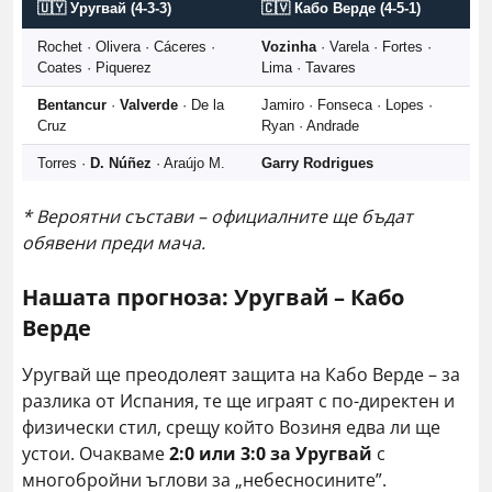
🇺🇾 Уругвай (4-3-3)
🇨🇻 Кабо Верде (4-5-1)
Rochet · Olivera · Cáceres ·
Vozinha
· Varela · Fortes ·
Coates · Piquerez
Lima · Tavares
Bentancur
·
Valverde
· De la
Jamiro · Fonseca · Lopes ·
Cruz
Ryan · Andrade
Torres ·
D. Núñez
· Araújo M.
Garry Rodrigues
* Вероятни състави – официалните ще бъдат
обявени преди мача.
Нашата прогноза: Уругвай – Кабо
Верде
Уругвай ще преодолеят защита на Кабо Верде – за
разлика от Испания, те ще играят с по-директен и
физически стил, срещу който Возиня едва ли ще
устои. Очакваме
2:0 или 3:0 за Уругвай
с
многобройни ъглови за „небесносините”.