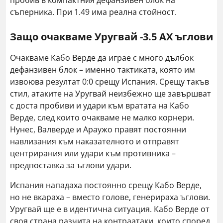
пробив в компактния дефанзивен блок на
съперника. При 1.49 има реална стойност.
Защо очакваме Уругвай -3.5 АХ ъглови
Очакваме Кабо Верде да играе с много дълбок
дефанзивен блок – именно тактиката, която им
извоюва резултат 0:0 срещу Испания. Срещу такъв
стил, атаките на Уругвай неизбежно ще завършват
с доста пробиви и удари към вратата на Кабо
Верде, след които очакваме не малко корнери.
Нунес, Валверде и Араужо правят постоянни
навлизания към наказателното и отправят
центрирания или удари към противника –
предпоставка за ъглови удари.
Испания нападаха постоянно срещу Кабо Верде,
но не вкараха – вместо голове, генерираха ъглови.
Уругвай ще е в идентична ситуация. Кабо Верде от
своя страна разчита на контраатаки, които според