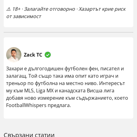
⚠️ 18+ · Залагайте отговорно · Хазартът крие риск
от зависимост
Zack TC
Захари е дългогодишен футболен фен, писател и
залагащ. Той също така има опит като играч и
треньор по футболна на местно ниво. Интересът
му към MLS, Liga MX и канадската Висша лига
добавя ново измерение към съдържанието, което
FootballWhispers предлага.
Свързани статии