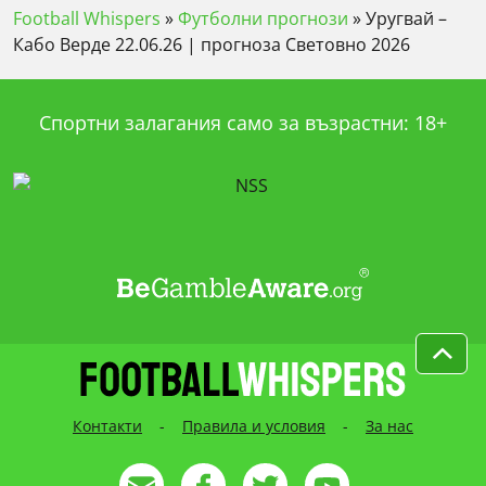
Football Whispers
»
Футболни прогнози
»
Уругвай –
Кабо Верде 22.06.26 | прогноза Световно 2026
Спортни залагания само за възрастни: 18+
Контакти
-
Правила и условия
-
За нас