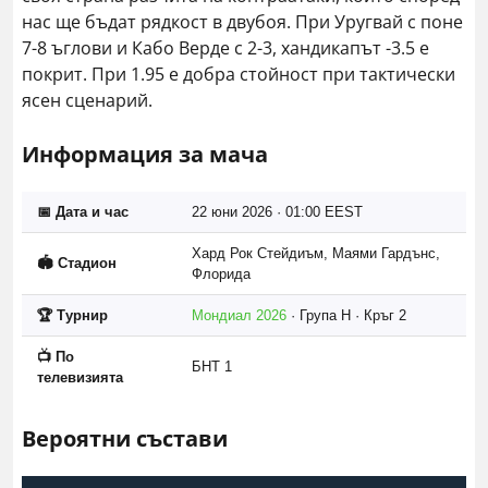
нас ще бъдат рядкост в двубоя. При Уругвай с поне
7-8 ъглови и Кабо Верде с 2-3, хандикапът -3.5 е
покрит. При 1.95 е добра стойност при тактически
ясен сценарий.
Информация за мача
📅 Дата и час
22 юни 2026 · 01:00 EEST
Хард Рок Стейдиъм, Маями Гардънс,
🏟️ Стадион
Флорида
🏆 Турнир
Мондиал 2026
· Група H · Кръг 2
📺 По
БНТ 1
телевизията
Вероятни състави