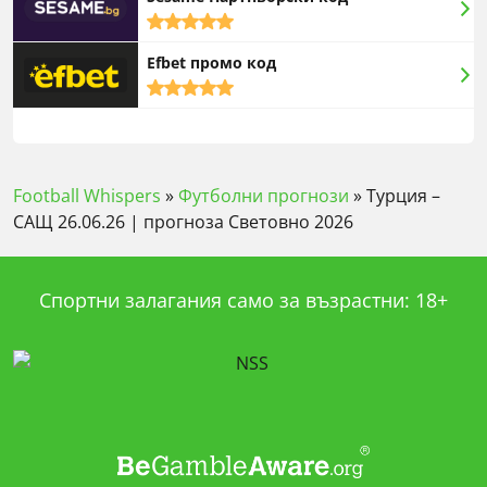
5,0
rating
Efbet промо код
5,0
rating
Football Whispers
»
Футболни прогнози
»
Турция –
САЩ 26.06.26 | прогноза Световно 2026
Спортни залагания само за възрастни: 18+