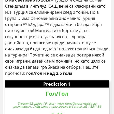
D на
Световното 2026
– Турция и САЩ на СоФай
Стейдиъм в Ингълуд. САЩ вече са класирани като
№1, Турция са елиминирани след 0 точки. Но в
Група D има феноменална аномалия: Турция
отправи **62 удара** в двата мача без да вкара
нито един гол! Монтела и отборът му със
сигурност ще искат да напуснат турнира с
достойство, при все че преди началото му се
очакваха да бъдат една от положителнит изненади
на турнира. Почетино се очаква да ротира някой
свои играчи, давайки им почивка, но като цяло се
очаква да запази гръбнака на отбора. Нашите
прогнози:
гол/гол
и
над 2.5 гола
.
Prediction 1
Гол/Гол
Турция 62 удара / 0 гола - имат неизбежна нужда да
реализират. САЩ само 1 суха мрежа в 6 мача. xG 1.33/1.36