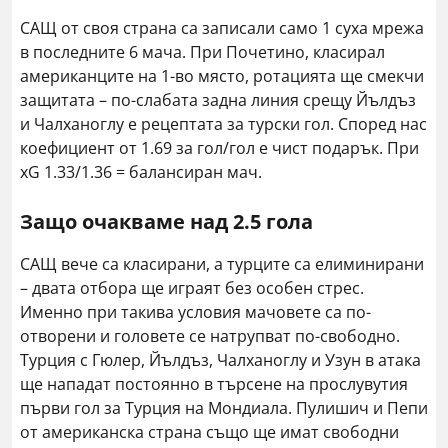
САЩ от своя страна са записали само 1 суха мрежа
в последните 6 мача. При Почетино, класирал
американците на 1-во място, ротацията ще смекчи
защитата – по-слабата задна линия срещу Йълдъз
и Чалханоглу е рецептата за турски гол. Според нас
коефициент от 1.69 за гол/гол е чист подарък. При
xG 1.33/1.36 = балансиран мач.
Защо очакваме над 2.5 гола
САЩ вече са класирани, а турците са елиминирани
– двата отбора ще играят без особен стрес.
Именно при такива условия мачовете са по-
отворени и головете се натрупват по-свободно.
Турция с Гюлер, Йълдъз, Чалханоглу и Узун в атака
ще нападат постоянно в търсене на прослувутия
първи гол за Турция на Мондиала. Пулишич и Пепи
от американска страна също ще имат свободни