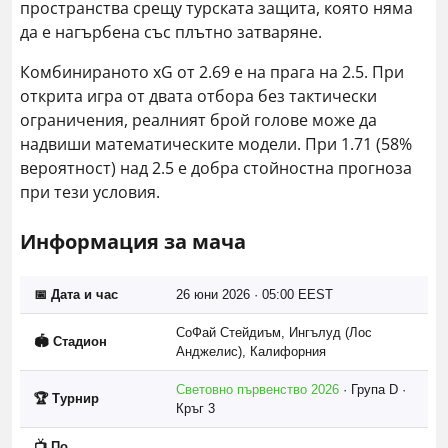
пространства срещу турската защита, която няма
да е нагърбена със плътно затваряне.
Комбинираното xG от 2.69 е на прага на 2.5. При
открита игра от двата отбора без тактически
ограничения, реалният брой голове може да
надвиши математическите модели. При 1.71 (58%
вероятност) над 2.5 е добра стойностна прогноза
при тези условия.
Информация за мача
📅 Дата и час
26 юни 2026 · 05:00 EEST
СоФай Стейдиъм, Ингълуд (Лос
🏟️ Стадион
Анджелис), Калифорния
Световно първенство 2026
· Група D ·
🏆 Турнир
Кръг 3
📺 По