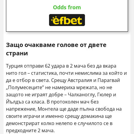
Odds from
Защо очакваме голове от двете
страни
Турция отправи 62 удара в 2 мача без да вкара
нито гол – статистика, почти немислима за който и
да е отбор в света. Срещу Австралия и Парагвай
„Полумесеците” не намериха мрежата, но не
защото не играят добре – Чалханоглу, Гюлер и
Йълдъз са класа. В протоколен мач без
напрежение, Монтела ще даде пълна свобода на
своите играчи и именно срещу домакина ще
демонстрират колко нелепо е случилото се в
предходните 2 мача.