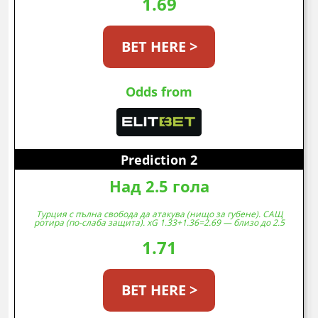
1.69
BET HERE >
Odds from
Prediction 2
Над 2.5 гола
Турция с пълна свобода да атакува (нищо за губене). САЩ
ротира (по-слаба защита). xG 1.33+1.36=2.69 — близо до 2.5
1.71
BET HERE >