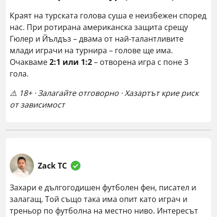
Краят на турската голова суша е неизбежен според
нас. При ротирана американска защита срещу
Гюлер и Йълдъз – двама от най-талантливите
млади играчи на турнира – голове ще има.
Очакваме
2:1 или 1:2
– отворена игра с поне 3
гола.
⚠️ 18+ · Залагайте отговорно · Хазартът крие риск
от зависимост
Zack TC
Захари е дългогодишен футболен фен, писател и
залагащ. Той също така има опит като играч и
треньор по футболна на местно ниво. Интересът