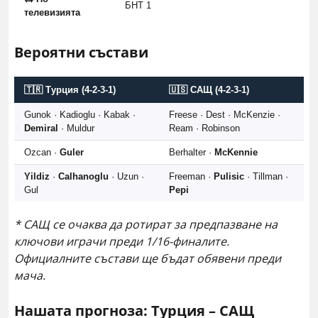
БНТ 1
телевизията
Вероятни състави
🇹🇷 Турция (4-2-3-1)
🇺🇸 САЩ (4-2-3-1)
Gunok · Kadioglu · Kabak ·
Freese · Dest · McKenzie ·
Demiral
· Muldur
Ream · Robinson
Ozcan ·
Guler
Berhalter ·
McKennie
Yildiz
·
Calhanoglu
· Uzun ·
Freeman ·
Pulisic
· Tillman ·
Gul
Pepi
* САЩ се очаква да ротират за предпазване на
ключови играчи преди 1/16-финалите.
Официалните състави ще бъдат обявени преди
мача.
Нашата прогноза: Турция – САЩ