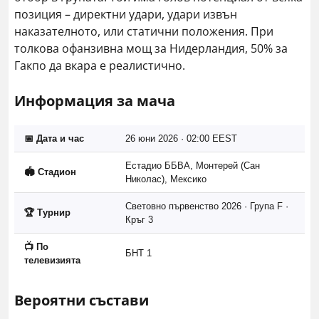
позиция – директни удари, удари извън
наказателното, или статични положения. При
толкова офанзивна мощ за Нидерландия, 50% за
Гакпо да вкара е реалистично.
Информация за мача
📅 Дата и час
26 юни 2026 · 02:00 EEST
Естадио ББВА, Монтерей (Сан
🏟️ Стадион
Николас), Мексико
Световно първенство 2026 · Група F ·
🏆 Турнир
Кръг 3
📺 По
БНТ 1
телевизията
Вероятни състави