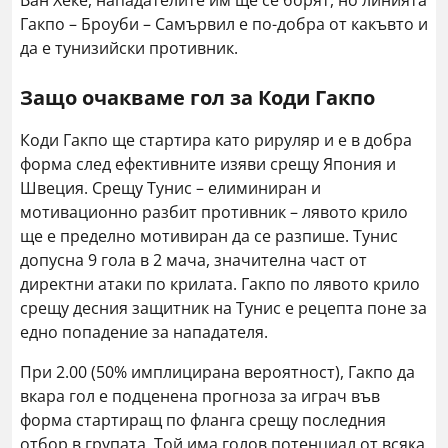
Ван Хеке, нападателите им ще се борят, но линията
Гакпо – Броуби – Самървил е по-добра от какъвто и
да е тунизийски противник.
Защо очакваме гол за Коди Гакпо
Коди Гакпо ще стартира като рируляр и е в добра
форма след ефективните изяви срещу Япония и
Швеция. Срещу Тунис – елиминиран и
мотивационно разбит противник – лявото крило
ще е пределно мотивиран да се разпише. Тунис
допусна 9 гола в 2 мача, значителна част от
директни атаки по крилата. Гакпо по лявото крило
срещу десния защитник на Тунис е рецепта поне за
едно попадение за нападателя.
При 2.00 (50% имплицирана вероятност), Гакпо да
вкара гол е подценена прогноза за играч във
форма стартиращ по фланга срещу последния
отбор в групата. Той има голов потенциал от всяка