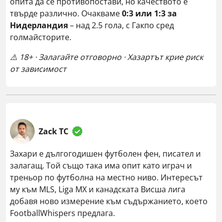
опита да се противопостави, но качеството е
твърде различно. Очакваме
0:3 или 1:3 за
Нидерландия
– над 2.5 гола, с Гакпо сред
голмайсторите.
⚠️ 18+ · Залагайте отговорно · Хазартът крие риск
от зависимост
Zack TC
Захари е дългогодишен футболен фен, писател и
залагащ. Той също така има опит като играч и
треньор по футболна на местно ниво. Интересът
му към MLS, Liga MX и канадската Висша лига
добавя ново измерение към съдържанието, което
FootballWhispers предлага.