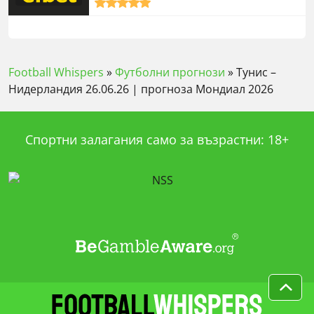
5,0
rating
Football Whispers
»
Футболни прогнози
»
Тунис –
Нидерландия 26.06.26 | прогноза Мондиал 2026
Спортни залагания само за възрастни: 18+