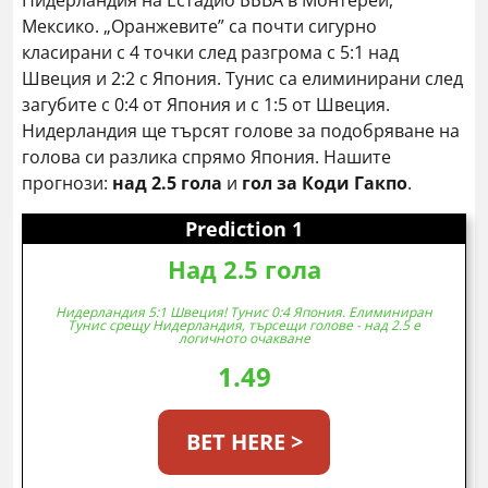
Нидерландия на Естадио ББВА в Монтерей,
Мексико. „Оранжевите” са почти сигурно
класирани с 4 точки след разгрома с 5:1 над
Швеция и 2:2 с Япония. Тунис са елиминирани след
загубите с 0:4 от Япония и с 1:5 от Швеция.
Нидерландия ще търсят голове за подобряване на
голова си разлика спрямо Япония. Нашите
прогнози:
над 2.5 гола
и
гол за Коди Гакпо
.
Prediction 1
Над 2.5 гола
Нидерландия 5:1 Швеция! Тунис 0:4 Япония. Елиминиран
Тунис срещу Нидерландия, търсещи голове - над 2.5 е
логичното очакване
1.49
BET HERE >