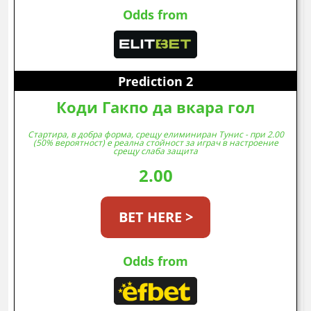
Odds from
Prediction 2
Коди Гакпо да вкара гол
Стартира, в добра форма, срещу елиминиран Тунис - при 2.00
(50% вероятност) е реална стойност за играч в настроение
срещу слаба защита
2.00
BET HERE >
Odds from