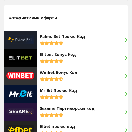
Алтернативни оферти
Palms Bet Промо Код
5,0
rating
Elitbet Бонус Код
5,0
rating
Winbet Бонус Код
4,5
rating
Mr Bit Промо Код
5,0
rating
Sesame Партньорски код
5,0
rating
Efbet промо код