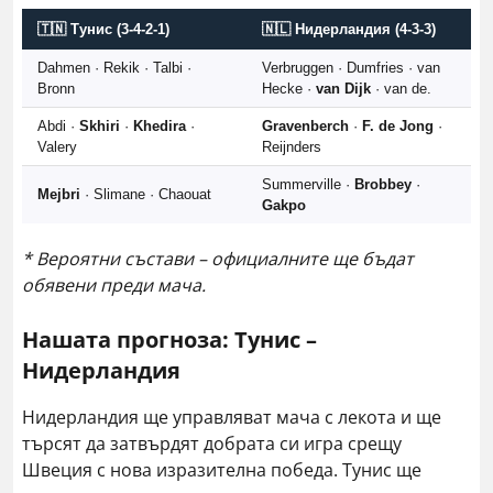
🇹🇳 Тунис (3-4-2-1)
🇳🇱 Нидерландия (4-3-3)
Dahmen · Rekik · Talbi ·
Verbruggen · Dumfries · van
Bronn
Hecke ·
van Dijk
· van de.
Abdi ·
Skhiri
·
Khedira
·
Gravenberch
·
F. de Jong
·
Valery
Reijnders
Summerville ·
Brobbey
·
Mejbri
· Slimane · Chaouat
Gakpo
* Вероятни състави – официалните ще бъдат
обявени преди мача.
Нашата прогноза: Тунис –
Нидерландия
Нидерландия ще управляват мача с лекота и ще
търсят да затвърдят добрата си игра срещу
Швеция с нова изразителна победа. Тунис ще