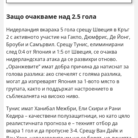
Защо очакваме над 2.5 гола
Нидерландия вкараха 5 гола срещу Швеция в Кръг
2 с активното участие на Гакпо, Дюмфрис, Де Йонг,
Броуби и Самървил. Срещу Тунис, елиминирани
след 0:4 от Япония и 1:5 от Швеция, се очаква
нидерландската атака да се развихри отново.
„Оранжевите” имат добра причина да натиснат за
голова разлика: ако спечелят с голяма разлика,
могат да изпреварят Япония за 1-вото място в
групата, както и поддържат настроението в
съблекалнята на високо ниво.
Тунис имат Ханибал Межбри, Ели Скири и Рани
Кедира – качествени полузащитници, но като цяло
реалистичната прогноза е – техният отбор да
вкара 1 гол и да пропусне 3-4. Срещу Ван Дайк и