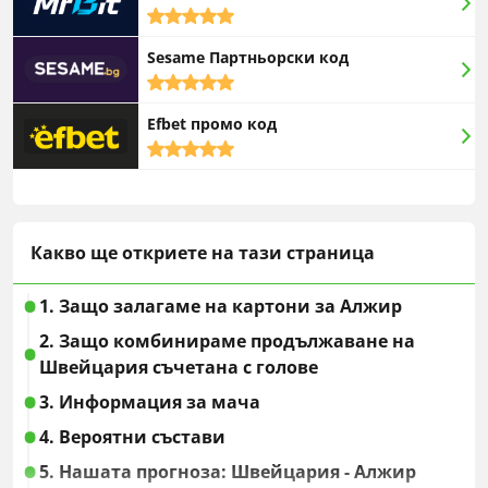
5,0
rating
Sesame Партньорски код
5,0
rating
Efbet промо код
5,0
rating
Какво ще откриете на тази страница
1. Защо залагаме на картони за Алжир
2. Защо комбинираме продължаване на
Швейцария съчетана с голове
3. Информация за мача
4. Вероятни състави
5. Нашата прогноза: Швейцария - Алжир