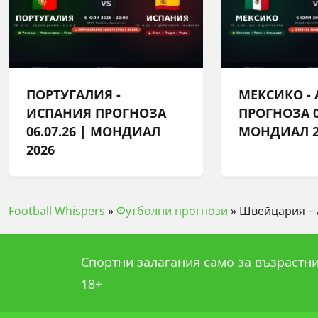
ПОРТУГАЛИЯ -
МЕКСИКО -
ИСПАНИЯ ПРОГНОЗА
ПРОГНОЗА 06
06.07.26 | МОНДИАЛ
МОНДИАЛ 2
2026
Football Whispers
»
Футболни прогнози
»
Швейцария – 
Спортни залагания само за възрастни
18+