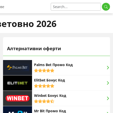
ове
нус код
ветовно 2026
ия
нус код
 промо код
артньорски код
Алтернативни оферти
омо код
Palms Bet Промо Код
омо код
5,0
rating
мо код
Elitbet Бонус Код
5,0
rating
Winbet Бонус Код
4,5
rating
Mr Bit Промо Код