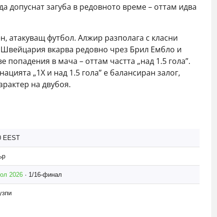
а допуснат загуба в редовното време – оттам идва
, атакуващ футбол. Алжир разполага с класни
а Швейцария вкарва редовно чрез Брил Ембло и
е попадения в мача – оттам частта „над 1.5 гола”.
ацията „1Х и над 1.5 гола” е балансиран залог,
арактер на двубоя.
00 EEST
ър
ол 2026
· 1/16-финал
узпи