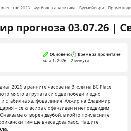
ървенство 2026
Футболна аналитика
Букмейкъри
Промо код
йкъри за СП 2026
Топ заплати на футболисти
Cайтове за залози
Elitbet бо
р прогноза 03.07.26 | С
агаме на СП 2026
Топ стадионите в България
Най-добрите приложен
Winbet бо
 за СП 2026
Най-добрите голмайстори
Palms Bet
орити за шампион
Обновено
Време за прочитане
Sesame п
юли 1, 2026
2
минути
 и прогнози групи
Mr Bit пр
Betano пр
иал 2026 в ранните часове на 3 юли на BC Place
Efbet про
то място в групата си с две победи и едно
 и стабилна халфова линия. Алжир на Владимир
ария – се класира с офанзивен и непредвидим
Очакваме отворен двубой, в който по-класните
рикански тим ще внесе доза хаос. Нашите
ола
.