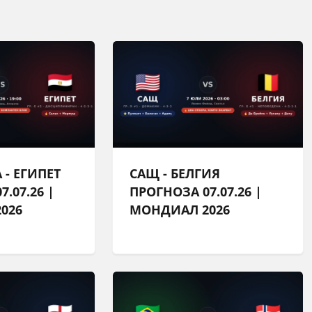
- ЕГИПЕТ
САЩ - БЕЛГИЯ
.07.26 |
ПРОГНОЗА 07.07.26 |
026
МОНДИАЛ 2026