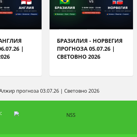
 АНГЛИЯ
БРАЗИЛИЯ - НОРВЕГИЯ
.07.26 |
ПРОГНОЗА 05.07.26 |
026
СВЕТОВНО 2026
Алжир прогноза 03.07.26 | Световно 2026
: