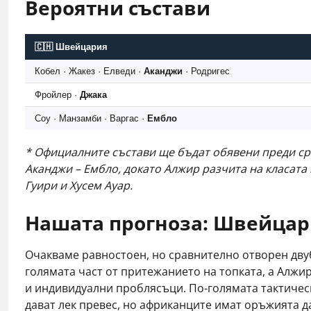
Вероятни състави
🇨🇭 Швейцария
Кобел · Жакез · Елведи ·
Аканджи
· Родригес
Фройлер ·
Джака
Соу · Манзамби · Варгас ·
Ембло
* Официалните състави ще бъдат обявени преди ср
Аканджи – Ембло, докато Алжир разчита на класата
Гуири и Хусем Ауар.
Нашата прогноза: Швейцар
Очакваме равностоен, но сравнително отворен дву
голямата част от притежанието на топката, а Алжи
и индивидуални проблясъци. По-голямата тактичес
дават лек превес, но африканците имат оръжията д