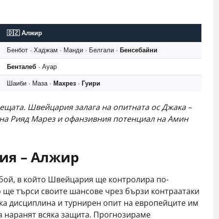
🇩🇿 Алжир
Бенбот · Хаджам · Манди · Белгали ·
Бенсебайни
Бенталеб
· Ауар
Шаиби · Маза ·
Махрез
·
Гуири
ещата. Швейцария залага на опитната ос Джака –
 на Рияд Марез и офанзивния потенциал на Амин
ия – Алжир
бой, в който Швейцария ще контролира по-
р ще търси своите шансове чрез бързи контраатаки
ка дисциплина и турнирен опит на европейците им
а наранят всяка защита. Прогнозираме