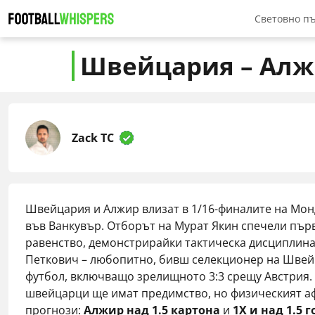
Световно п
Топ букме
Швейцария – Алжи
Как да зал
Топ Бонуси
Топ 5 фав
Zack TC
Класиране
Швейцария и Алжир влизат в 1/16-финалите на Монд
във Ванкувър. Отборът на Мурат Якин спечели първо
равенство, демонстрирайки тактическа дисциплина
Петкович – любопитно, бивш селекционер на Швейц
футбол, включващо зрелищното 3:3 срещу Австрия. 
швейцарци ще имат предимство, но физическият аф
прогнози:
Алжир над 1.5 картона
и
1Х и над 1.5 г