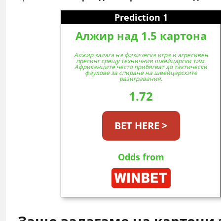
Prediction 1
Алжир над 1.5 картона
Алжир залага на физическа игра и агресивен
пресинг срещу техничния швейцарски тим.
Африканците често прибягват до тактически
фаулове за спиране на швейцарските
разигравания.
1.72
BET HERE >
Odds from