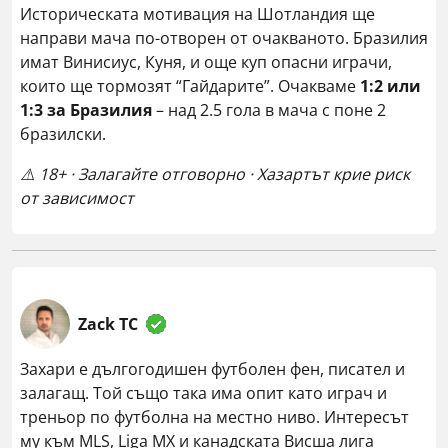
Историческата мотивация на Шотландия ще
направи мача по-отворен от очакваното. Бразилия
имат Винисиус, Куня, и още куп опасни играчи,
които ще тормозят “Гайдарите”. Очакваме
1:2 или
1:3 за Бразилия
– над 2.5 гола в мача с поне 2
бразилски.
⚠️ 18+ · Залагайте отговорно · Хазартът крие риск
от зависимост
Zack TC
Захари е дългогодишен футболен фен, писател и
залагащ. Той също така има опит като играч и
треньор по футболна на местно ниво. Интересът
му към MLS, Liga MX и канадската Висша лига