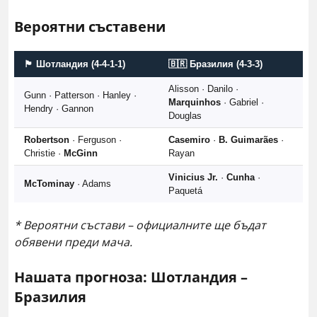
Вероятни съставени
🏴󠁧󠁢󠁳󠁣󠁴󠁿 Шотландия (4-4-1-1)
🇧🇷 Бразилия (4-3-3)
Alisson · Danilo ·
Gunn · Patterson · Hanley ·
Marquinhos
· Gabriel ·
Hendry · Gannon
Douglas
Robertson
· Ferguson ·
Casemiro
·
B. Guimarães
·
Christie ·
McGinn
Rayan
Vinicius Jr.
·
Cunha
·
McTominay
· Adams
Paquetá
* Вероятни състави – официалните ще бъдат
обявени преди мача.
Нашата прогноза: Шотландия –
Бразилия