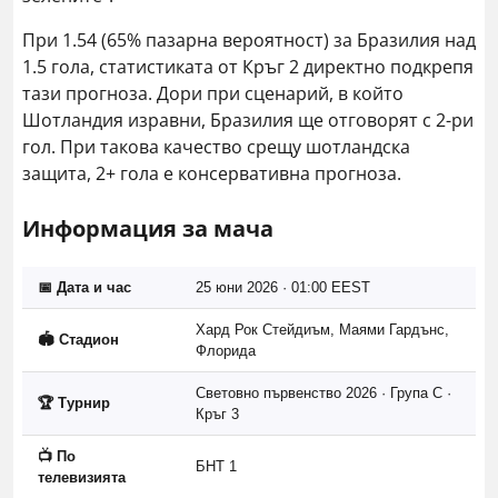
При 1.54 (65% пазарна вероятност) за Бразилия над
1.5 гола, статистиката от Кръг 2 директно подкрепя
тази прогноза. Дори при сценарий, в който
Шотландия изравни, Бразилия ще отговорят с 2-ри
гол. При такова качество срещу шотландска
защита, 2+ гола е консервативна прогноза.
Информация за мача
📅 Дата и час
25 юни 2026 · 01:00 EEST
Хард Рок Стейдиъм, Маями Гардънс,
🏟️ Стадион
Флорида
Световно първенство 2026 · Група C ·
🏆 Турнир
Кръг 3
📺 По
БНТ 1
телевизията