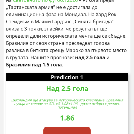
на
Световното по футбол 2026
– никога преди
„Тартанската армия” не е достигала до
елиминационна фаза на Мондиал. На Хард Рок
Стейдиъм в Маями Гардънс „Синята бригада”
влиза с 3 точки, знаейки, че резултатът ще
определи дали историческата мечта ще се сбъдне.
Бразилия от своя страна преследват голова
разлика в битката срещу Мароко за първото място
в групата. Нашите прогнози:
над 2.5 гола
и
Бразилия над 1.5 гола
.
Prediction 1
Над 2.5 гола
Шотландия ще атакува за историческото класиране. Бразилия
нужда от голове за GD. xG 1.08+1.06 - двата отбора с реален
потенциал
1.86