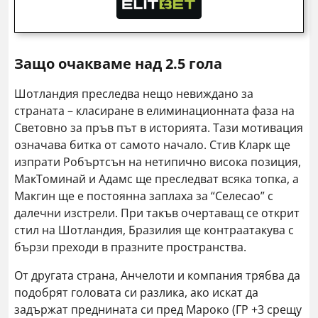
Защо очакваме над 2.5 гола
Шотландия преследва нещо невиждано за
страната – класиране в елиминационната фаза на
Световно за пръв път в историята. Тази мотивация
означава битка от самото начало. Стив Кларк ще
изпрати Робъртсън на нетипично висока позиция,
МакТоминай и Адамс ще преследват всяка топка, а
Макгин ще е постоянна заплаха за “Селесао” с
далечни изстрели. При такъв очертаващ се открит
стил на Шотландия, Бразилия ще контраатакува с
бързи преходи в празните пространства.
От другата страна, Анчелоти и компания трябва да
подобрят головата си разлика, ако искат да
задържат преднината си пред Мароко (ГР +3 срещу