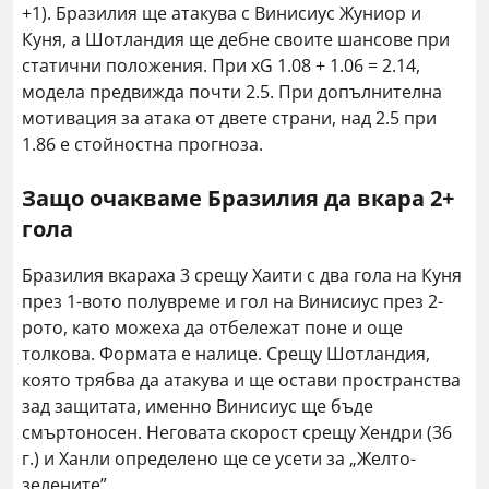
+1). Бразилия ще атакува с Винисиус Жуниор и
Куня, а Шотландия ще дебне своите шансове при
статични положения. При xG 1.08 + 1.06 = 2.14,
модела предвижда почти 2.5. При допълнителна
мотивация за атака от двете страни, над 2.5 при
1.86 е стойностна прогноза.
Защо очакваме Бразилия да вкара 2+
гола
Бразилия вкараха 3 срещу Хаити с два гола на Куня
през 1-вото полувреме и гол на Винисиус през 2-
рото, като можеха да отбележат поне и още
толкова. Формата е налице. Срещу Шотландия,
която трябва да атакува и ще остави пространства
зад защитата, именно Винисиус ще бъде
смъртоносен. Неговата скорост срещу Хендри (36
г.) и Ханли определено ще се усети за „Желто-
зелените”.