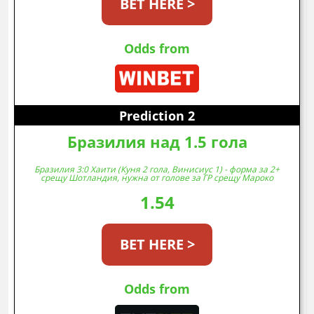
BET HERE >
Odds from
Prediction 2
Бразилия над 1.5 гола
Бразилия 3:0 Хаити (Куня 2 гола, Винисиус 1) - форма за 2+
срещу Шотландия, нужна от голове за ГР срещу Мароко
1.54
BET HERE >
Odds from