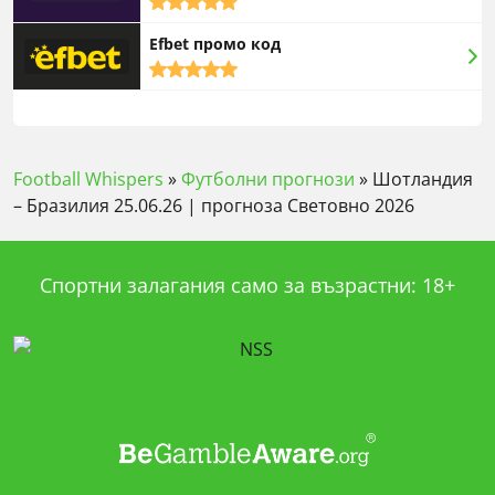
rating
Efbet промо код
5,0
rating
Football Whispers
»
Футболни прогнози
»
Шотландия
– Бразилия 25.06.26 | прогноза Световно 2026
Спортни залагания само за възрастни: 18+