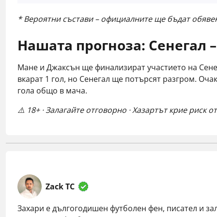
* Вероятни състави – официалните ще бъдат обяве
Нашата прогноза: Сенегал 
Мане и Джаксън ще финализират участието на Сенег
вкарат 1 гол, но Сенегал ще потърсят разгром. Оч
гола общо в мача.
⚠️ 18+ · Залагайте отговорно · Хазартът крие риск о
Zack TC
Захари е дългогодишен футболен фен, писател и зал