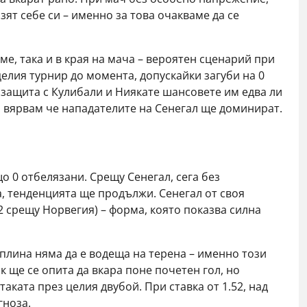
зят себе си – именно за това очакваме да се
ме, така и в края на мача – вероятен сценарий при
 целия турнир до момента, допускайки загуби на 0
 защита с Кулибали и Ниякате шансовете им едва ли
, вярвам че нападателите на Сенегал ще доминират.
а
о 0 отбелязани. Срещу Сенегал, сега без
а, тенденцията ще продължи. Сенегал от своя
 2 срещу Норвегия) – форма, която показва силна
плина няма да е водеща на терена – именно този
 ще се опита да вкара поне почетен гол, но
аката през целия двубой. При ставка от 1.52, над
гноза.