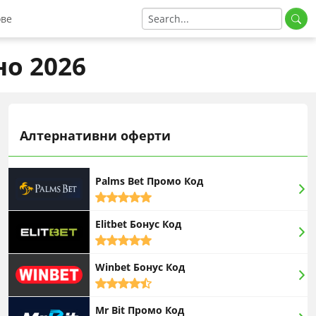
ове
нус код
но 2026
ия
нус код
 промо код
артньорски код
Алтернативни оферти
омо код
Palms Bet Промо Код
омо код
5,0
rating
мо код
Elitbet Бонус Код
5,0
rating
Winbet Бонус Код
4,5
rating
Mr Bit Промо Код