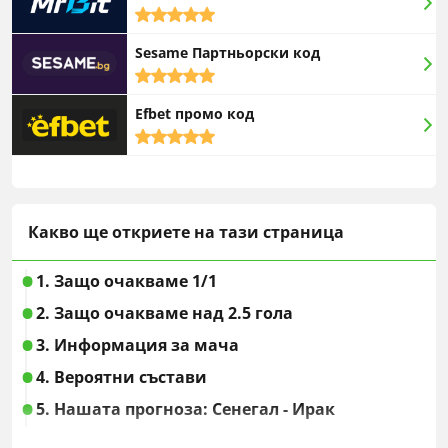
5,0
rating
Sesame Партньорски код
5,0
rating
Efbet промо код
5,0
rating
Какво ще откриете на тази страница
1. Защо очакваме 1/1
2. Защо очакваме над 2.5 гола
3. Информация за мача
4. Вероятни състави
5. Нашата прогноза: Сенегал - Ирак