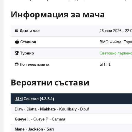
Информация за мача
📅 Дата и час
26 юни 2026 · 22
🏟️ Стадион
BMO Фийлд, Торо
🏆 Турнир
Световно първенс
📺 По телевизията
БНТ 1
Вероятни състави
🇸🇳 Сенегал (4-2-3-1)
Diaw · Diatta ·
Niakhate
·
Koulibaly
· Diouf
Gueye I.
· Gueye P · Camara
Mane
·
Jackson · Sarr