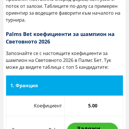
поток от залози. Таблиците по-долу са примерен
ориентир за водещите фаворити към началото на
турнира.
Palms Bet коефициенти за шампион на
Световното 2026
Запознайте се с настоящите коефициенти за
шампион на Световното 2026 в Палмс Бет. Тук
може да видите таблица с топ 5 кандидатите:
1. Франция
Коефициент
5.00
Заложи