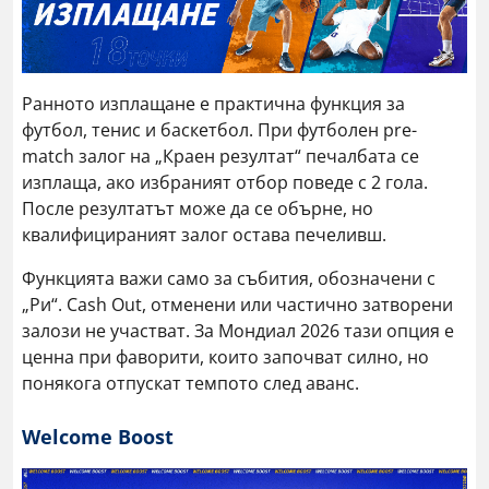
Ранното изплащане е практична функция за
футбол, тенис и баскетбол. При футболен pre-
match залог на „Краен резултат“ печалбата се
изплаща, ако избраният отбор поведе с 2 гола.
После резултатът може да се обърне, но
квалифицираният залог остава печеливш.
Функцията важи само за събития, обозначени с
„Ри“. Cash Out, отменени или частично затворени
залози не участват. За Мондиал 2026 тази опция е
ценна при фаворити, които започват силно, но
понякога отпускат темпото след аванс.
Welcome Boost