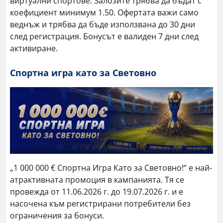
виртуални спортове. Залозите трябва да бъдат с
коефициент минимум 1.50. Офертата важи само
веднъж и трябва да бъде използвана до 30 дни
след регистрация. Бонусът е валиден 7 дни след
активиране.
Спортна игра като за Световно
„1 000 000 € Спортна Игра Като за Световно!“ е най-
атрактивната промоция в кампанията. Тя се
провежда от 11.06.2026 г. до 19.07.2026 г. и е
насочена към регистрирани потребители без
ограничения за бонуси.