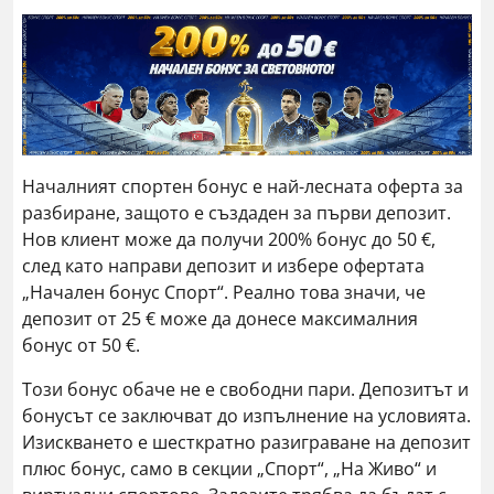
Началният спортен бонус е най-лесната оферта за
разбиране, защото е създаден за първи депозит.
Нов клиент може да получи 200% бонус до 50 €,
след като направи депозит и избере офертата
„Начален бонус Спорт“. Реално това значи, че
депозит от 25 € може да донесе максималния
бонус от 50 €.
Този бонус обаче не е свободни пари. Депозитът и
бонусът се заключват до изпълнение на условията.
Изискването е шесткратно разиграване на депозит
плюс бонус, само в секции „Спорт“, „На Живо“ и