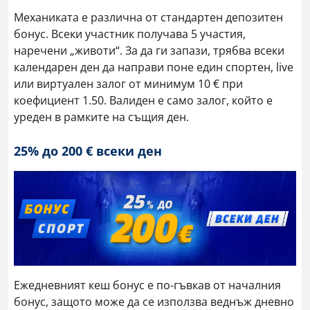
Механиката е различна от стандартен депозитен
бонус. Всеки участник получава 5 участия,
наречени „животи“. За да ги запази, трябва всеки
календарен ден да направи поне един спортен, live
или виртуален залог от минимум 10 € при
коефициент 1.50. Валиден е само залог, който е
уреден в рамките на същия ден.
25% до 200 € всеки ден
Ежедневният кеш бонус е по-гъвкав от началния
бонус, защото може да се използва веднъж дневно