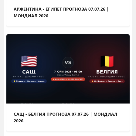
АРЖЕНТИНА - ЕГИПЕТ ПРОГНОЗА 07.07.26 |
МОНДИАЛ 2026
САЩ - БЕЛГИЯ ПРОГНОЗА 07.07.26 | МОНДИАЛ
2026