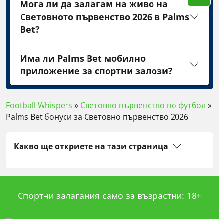
Мога ли да залагам на живо на
Световното първенство 2026 в Palms
Bet?
Има ли Palms Bet мобилно
приложение за спортни залози?
Football Whispers
»
Световно първенство по футбол
»
Palms Bet бонуси за Световно първенство 2026
Какво ще откриете на тази страница
Спортни залагания само за възрастни: 18+