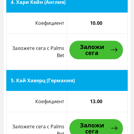
4. Хари Кейн (Англия)
Коефициент
10.00
Заложи
Заложете сега с Palms
сега
Bet
5. Кай Хаверц (Германия)
Коефициент
13.00
Заложи
Заложете сега с Palms
сега
Bet