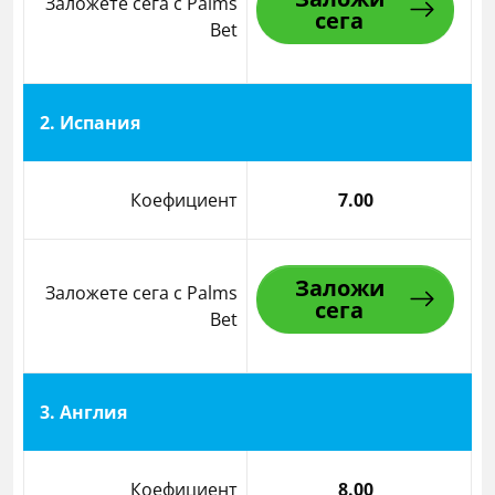
Заложете сега с Palms
сега
Bet
2. Испания
Коефициент
7.00
Заложи
Заложете сега с Palms
сега
Bet
3. Англия
Коефициент
8.00