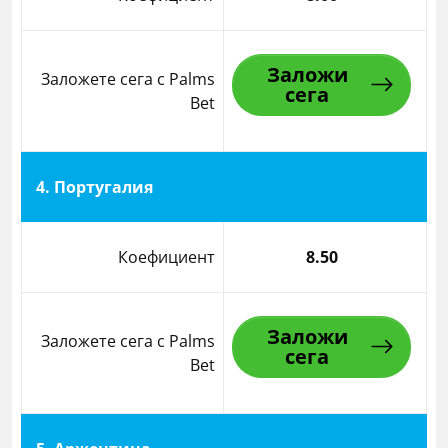
Заложи
Заложете сега с Palms
сега
Bet
4. Португалия
Коефициент
8.50
Заложи
Заложете сега с Palms
сега
Bet