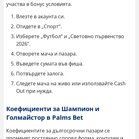
участва в бонус условията.
Влезте в акаунта си.
Отидете в „Спорт“.
Изберете „Футбол“ и „Световно първенство
2026“.
Отворете мача и пазара.
Въведете сумата във фиша.
Потвърдете залога.
Следете мача на живо или използвайте Cash
Out при нужда.
Коефициенти за Шампион и
Голмайстор в Palms Bet
Коефициентите за дългосрочни пазари се
променят постоянно според форма, контузии и