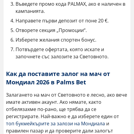
Въведете промо кода PALMAX, ако е наличен в
кампанията.
Направете първи депозит от поне 20 €.
Отворете секция „Промоции“.
Изберете желания спортен бонус.
Потвърдете офертата, която искате и
започнете със залозите за Световното.
Как да поставите залог на мач от
Мондиал 2026 в Palms Bet
Залагането на мач от Световното е лесно, ако вече
имате активен акаунт. Ако нямате, както
отбелязахме по-рано, ще трябва да се
регистрирате. Най-важно е да изберете един от
топ букмейкърите за залози на Мондиала
и
правилен пазар и да проверите дали залогът