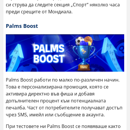
си струва да следите секция „Спорт“ няколко часа
преди срещите от Мондиала.
Palms Boost
Palms Boost работи по малко по-различен начин.
Това е персонализирана промоция, която се
активира директно във фиша и добавя
допълнителен процент към потенциалната
печалба. Част от потребителите получават достъп
чрез SMS, имейл или съобщение в акаунта.
При тестовете ни Palms Boost се появяваше както