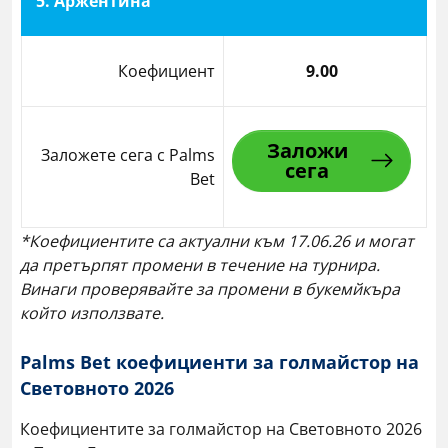
5. Аржентина
Коефициент
9.00
Заложи
Заложете сега с Palms
сега
Bet
*Коефициентите са актуални към 17.06.26 и могат
да претърпят промени в течение на турнира.
Винаги проверявайте за промени в букемйкъра
който използвате.
Palms Bet коефициенти за голмайстор на
Световното 2026
Коефициентите за голмайстор на Световното 2026