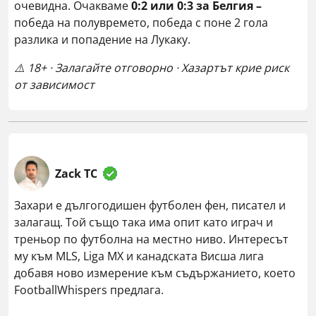
очевидна. Очакваме
0:2 или 0:3 за Белгия –
победа на полувремето, победа с поне 2 гола
разлика и попадение на Лукаку.
⚠️ 18+ · Залагайте отговорно · Хазартът крие риск
от зависимост
Zack TC
Захари е дългогодишен футболен фен, писател и
залагащ. Той също така има опит като играч и
треньор по футболна на местно ниво. Интересът
му към MLS, Liga MX и канадската Висша лига
добавя ново измерение към съдържанието, което
FootballWhispers предлага.