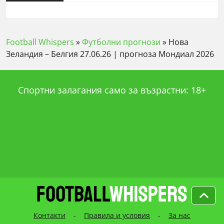
rating
Football Whispers
»
Футболни прогнози
»
Нова
Зеландия – Белгия 27.06.26 | прогноза Мондиал 2026
Спортни залагания само за възрастни: 18+
Контакти
-
Правила и условия
-
За нас