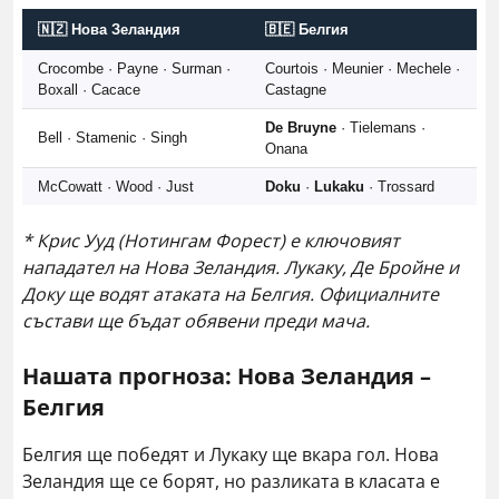
🇳🇿 Нова Зеландия
🇧🇪 Белгия
Crocombe · Payne · Surman ·
Courtois · Meunier · Mechele ·
Boxall · Cacace
Castagne
De Bruyne
· Tielemans ·
Bell · Stamenic · Singh
Onana
McCowatt · Wood · Just
Doku
·
Lukaku
· Trossard
* Крис Ууд (Нотингам Форест) е ключовият
нападател на Нова Зеландия. Лукаку, Де Брoйне и
Доку ще водят атаката на Белгия. Официалните
състави ще бъдат обявени преди мача.
Нашата прогноза: Нова Зеландия –
Белгия
Белгия ще победят и Лукаку ще вкара гол. Нова
Зеландия ще се борят, но разликата в класата е