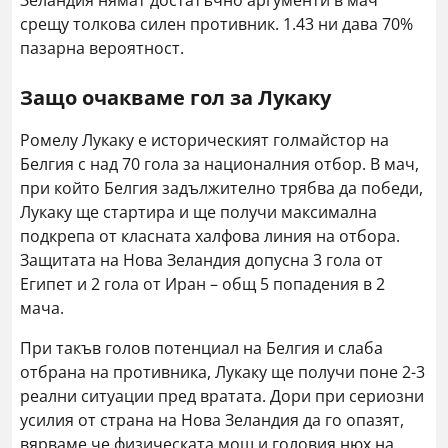
Зеландия нямат достатъчно аргументи в мач
срещу толкова силен противник. 1.43 ни дава 70%
пазарна вероятност.
Защо очакваме гол за Лукаку
Ромелу Лукаку е историческият голмайстор на
Белгия с над 70 гола за националния отбор. В мач,
при който Белгия задължително трябва да победи,
Лукаку ще стартира и ще получи максимална
подкрепа от класната халфова линия на отбора.
Защитата на Нова Зеландия допусна 3 гола от
Египет и 2 гола от Иран – общ 5 попадения в 2
мача.
При такъв голов потенциал на Белгия и слаба
отбрана на противника, Лукаку ще получи поне 2-3
реални ситуации пред вратата. Дори при сериозни
усилия от страна на Нова Зеландия да го опазят,
вярваме че физическата мощ и головия нюх на