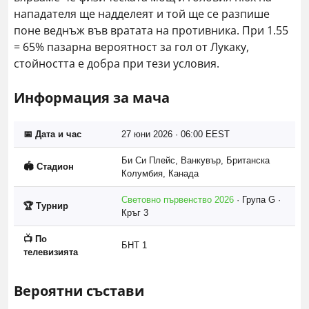
нападателя ще надделеят и той ще се разпише
поне веднъж във вратата на противника. При 1.55
= 65% пазарна вероятност за гол от Лукаку,
стойността е добра при тези условия.
Информация за мача
📅 Дата и час
27 юни 2026 · 06:00 EEST
Би Си Плейс, Ванкувър, Британска
🏟️ Стадион
Колумбия, Канада
Световно първенство 2026
· Група G ·
🏆 Турнир
Кръг 3
📺 По
БНТ 1
телевизията
Вероятни състави