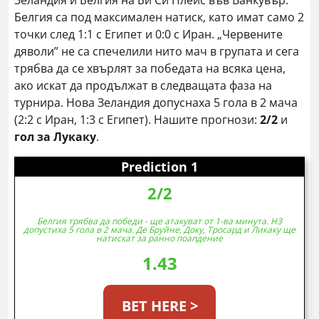
Зеландия и Белгия на Би Си Плейс във Ванкувър.
Белгия са под максимален натиск, като имат само 2
точки след 1:1 с Египет и 0:0 с Иран. „Червените
дяволи” не са спечелили нито мач в групата и сега
трябва да се хвърлят за победата на всяка цена,
ако искат да продължат в следващата фаза на
турнира. Нова Зеландия допуснаха 5 гола в 2 мача
(2:2 с Иран, 1:3 с Египет). Нашите прогнози:
2/2
и
гол за Лукаку
.
Prediction 1
2/2
Белгия трябва да победи - ще атакуват от 1-ва минута. НЗ
допустиха 5 гола в 2 мача. Де Бруйне, Доку, Тросард и Ликаку ще
натискат за ранно поапдение
1.43
BET HERE >