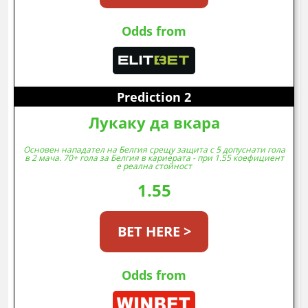
Odds from
Prediction 2
Лукаку да вкара
Основен нападател на Белгия срещу защита с 5 допуснати гола
в 2 мача. 70+ гола за Белгия в кариерата - при 1.55 коефициент
е реална стойност
1.55
BET HERE >
Odds from