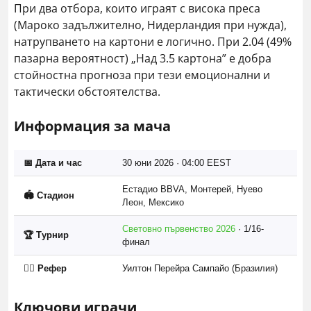
При два отбора, които играят с висока преса
(Мароко задължително, Нидерландия при нужда),
натрупването на картони е логично. При 2.04 (49%
пазарна вероятност) „Над 3.5 картона” е добра
стойностна прогноза при тези емоционални и
тактически обстоятелства.
Информация за мача
📅 Дата и час
30 юни 2026 · 04:00 EEST
Естадио BBVA, Монтерей, Нуево
🏟️ Стадион
Леон, Мексико
Световно първенство 2026
· 1/16-
🏆 Турнир
финал
🧑‍⚖️ Рефер
Уилтон Перейра Сампайо (Бразилия)
Ключови играчи