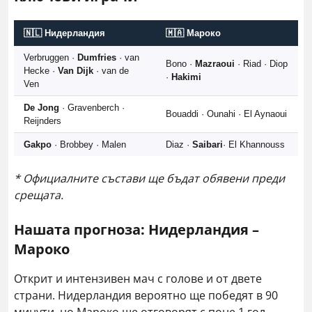
🇳🇱 Нидерландия
🇲🇦 Мароко
Verbruggen ·
Dumfries
· van
Bono ·
Mazraoui
· Riad · Diop
Hecke ·
Van Dijk
· van de
·
Hakimi
Ven
De Jong
· Gravenberch ·
Bouaddi · Ounahi · El Aynaoui
Reijnders
Gakpo
· Brobbey · Malen
Diaz ·
Saibari
· El Khannouss
* Официалните състави ще бъдат обявени преди
срещата.
Нашата прогноза: Нидерландия –
Мароко
Открит и интензивен мач с голове и от двете
страни. Нидерландия вероятно ще победят в 90