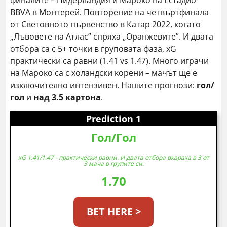
финалите – Нидерландия и Мароко на Естадио
BBVA в Монтерей. Повторение на четвъртфинала
от Световното първенство в Катар 2022, когато
„Лъвовете на Атлас” спряха „Оранжевите”. И двата
отбора са с 5+ точки в груповата фаза, xG
практически са равни (1.41 vs 1.47). Много играчи
на Мароко са с холандски корени – мачът ще е
изключително интензивен. Нашите прогнози:
гол/
гол
и
над 3.5 картона
.
Prediction 1
Гол/Гол
xG 1.41/1.47 - практически равни. И двата отбора вкараха в 3 от
3 мача в групите си.
1.70
BET HERE >