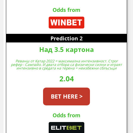
Odds from
Prediction 2
Над 3.5 картона
Реванш от Катар 2022 = максимална интензивност. Строг
рефер - Сампайо. И двата отбора са физически силни и играят
интензивно в средата на терена = неизбежни сблъсъци
2.04
BET HERE >
Odds from