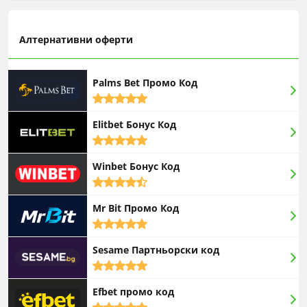
Алтернативни оферти
Palms Bet Промо Код
5,0
rating
Elitbet Бонус Код
5,0
rating
Winbet Бонус Код
4,5
rating
Mr Bit Промо Код
5,0
rating
Sesame Партньорски код
5,0
rating
Efbet промо код
5,0