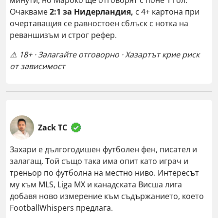
минути, но Мароко ще отговорят с поне 1 гол.
Очакваме
2:1 за Нидерландия,
с 4+ картона при
очертаващия се равностоен сблъск с нотка на
реваншизъм и строг рефер.
⚠️ 18+ · Залагайте отговорно · Хазартът крие риск
от зависимост
Zack TC
Захари е дългогодишен футболен фен, писател и
залагащ. Той също така има опит като играч и
треньор по футболна на местно ниво. Интересът
му към MLS, Liga MX и канадската Висша лига
добавя ново измерение към съдържанието, което
FootballWhispers предлага.