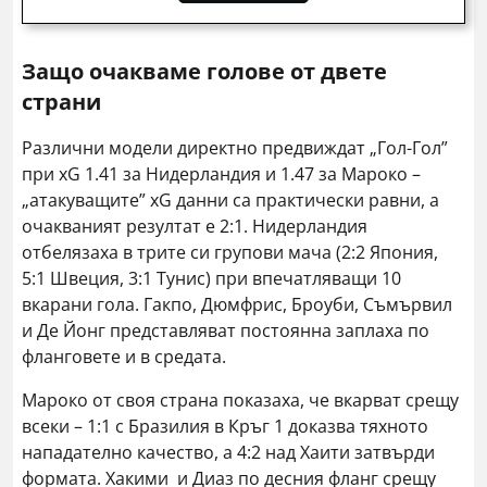
Защо очакваме голове от двете
страни
Различни модели директно предвиждат „Гол-Гол”
при xG 1.41 за Нидерландия и 1.47 за Мароко –
„атакуващите” xG данни са практически равни, а
очакваният резултат е 2:1. Нидерландия
отбелязаха в трите си групови мача (2:2 Япония,
5:1 Швеция, 3:1 Тунис) при впечатляващи 10
вкарани гола. Гакпо, Дюмфрис, Броуби, Съмървил
и Де Йонг представляват постоянна заплаха по
фланговете и в средата.
Мароко от своя страна показаха, че вкарват срещу
всеки – 1:1 с Бразилия в Кръг 1 доказва тяхното
нападателно качество, а 4:2 над Хаити затвърди
формата. Хакими и Диаз по десния фланг срещу