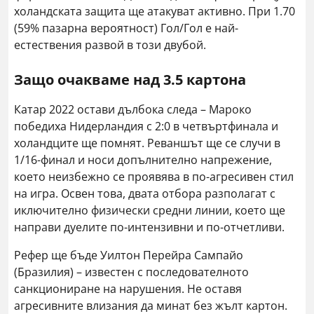
холандската защита ще атакуват активно. При 1.70
(59% пазарна вероятност) Гол/Гол е най-
естествения развой в този двубой.
Защо очакваме над 3.5 картона
Катар 2022 остави дълбока следа – Мароко
победиха Нидерландия с 2:0 в четвъртфинала и
холандците ще помнят. Реваншът ще се случи в
1/16-финал и носи допълнително напрежение,
което неизбежно се проявява в по-агресивен стил
на игра. Освен това, двата отбора разполагат с
иключително физически средни линии, което ще
направи дуелите по-интензивни и по-отчетливи.
Рефер ще бъде Уилтон Перейра Сампайо
(Бразилия) – известен с последователното
санкциониране на нарушения. Не оставя
агресивните влизания да минат без жълт картон.