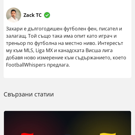
Zack TC
Захари е дългогодишен футболен фен, писател и
залагащ. Той също така има опит като играч и
треньор по футболна на местно ниво. Интересът
му към MLS, Liga MX и канадската Висша лига
добавя ново измерение към съдържанието, което
FootballWhispers предлага.
Свързани статии