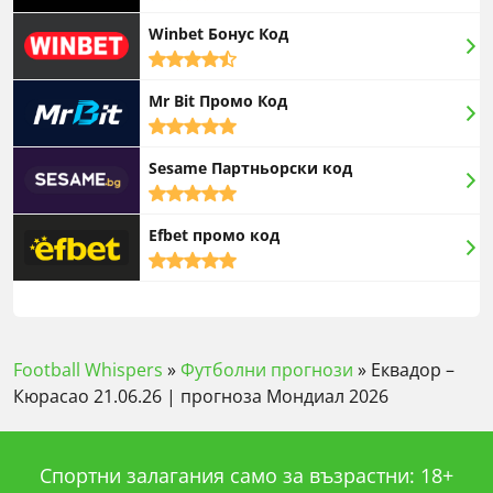
rating
Winbet Бонус Код
4,5
rating
Mr Bit Промо Код
5,0
rating
Sesame Партньорски код
5,0
rating
Efbet промо код
5,0
rating
Football Whispers
»
Футболни прогнози
»
Еквадор –
Кюрасао 21.06.26 | прогноза Мондиал 2026
Спортни залагания само за възрастни: 18+