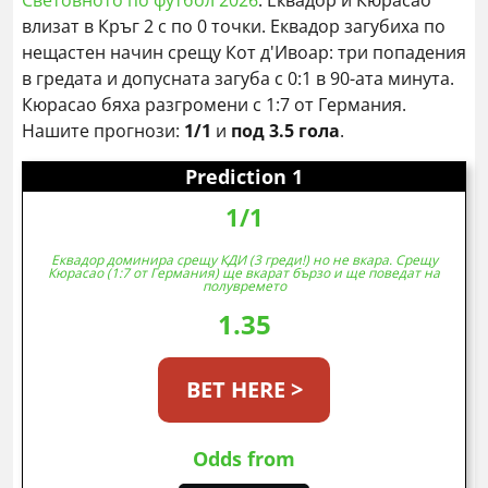
Световното по футбол 2026
. Еквадор и Кюрасао
влизат в Кръг 2 с по 0 точки. Еквадор загубиха по
нещастен начин срещу Кот д'Ивоар: три попадения
в гредата и допусната загуба с 0:1 в 90-ата минута.
Кюрасао бяха разгромени с 1:7 от Германия.
Нашите прогнози:
1/1
и
под 3.5 гола
.
Prediction 1
1/1
Еквадор доминира срещу КДИ (3 греди!) но не вкара. Срещу
Кюрасао (1:7 от Германия) ще вкарат бързо и ще поведат на
полувремето
1.35
BET HERE >
Odds from