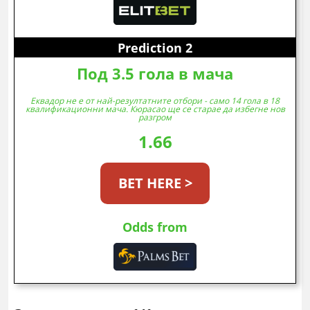
Prediction 2
Под 3.5 гола в мача
Еквадор не е от най-резултатните отбори - само 14 гола в 18
квалификационни мача. Кюрасао ще се старае да избегне нов
разгром
1.66
BET HERE >
Odds from