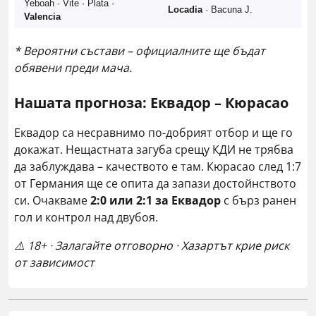
Yeboah · Vite · Plata ·
Locadia
· Bacuna J.
Valencia
* Вероятни състави – официалните ще бъдат
обявени преди мача.
Нашата прогноза: Еквадор – Кюрасао
Еквадор са несравнимо по-добрият отбор и ще го
докажат. Нещастната загуба срещу КДИ не трябва
да заблуждава – качеството е там. Кюрасао след 1:7
от Германия ще се опита да запази достойнството
си. Очакваме
2:0 или 2:1 за Еквадор
с бърз ранен
гол и контрол над двубоя.
⚠️ 18+ · Залагайте отговорно · Хазартът крие риск
от зависимост