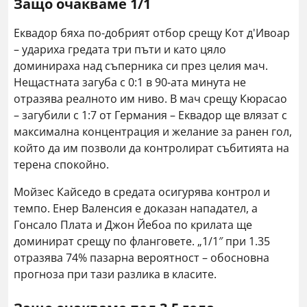
Защо очакваме 1/1
Еквадор бяха по-добрият отбор срещу Кот д'Ивоар
– удариха гредата три пъти и като цяло
доминираха над съперника си през целия мач.
Нещастната загуба с 0:1 в 90-ата минута не
отразява реалното им ниво. В мач срещу Кюрасао
– загубили с 1:7 от Германия – Еквадор ще влязат с
максимална концентрация и желание за ранен гол,
който да им позволи да контролират събитията на
терена спокойно.
Мойзес Кайседо в средата осигурява контрол и
темпо. Енер Валенсия е доказан нападател, а
Гонсало Плата и Джон Йебоа по крилата ще
доминират срещу по фланговете. „1/1″ при 1.35
отразява 74% пазарна вероятност – обосновна
прогноза при тази разлика в класите.