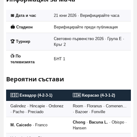
📅 Дата и час
21 юни 2026 · Верифицирайте часа
🏟️ Стадион
Верифицирайте преди публикация
Световно първенство 2026 · Група E ·
🏆 Турнир
Кръг 2
📺 По
БНТ 1
телевизията
Вероятни състави
🇪🇨 Еквадор (4-2-3-1)
🇨🇼 Кюрасао (4-3-1-2)
Galindez · Hincapie · Ordonez
Room · Floranus · Comenen…
· Pacho · Preciado
· Bazoer · Fonville
Chong
·
Bacuna L.
· Obispo ·
M. Caicedo
· Franco
Hansen