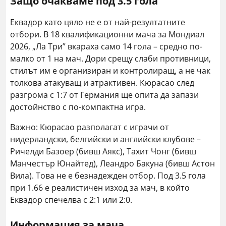
Защо очакваме под 3.5 гола
Еквадор като цяло не е от най-резултатните
отбори. В 18 квалификационни мача за Мондиал
2026, „Ла Три” вкараха само 14 гола – средно по-
малко от 1 на мач. Дори срещу слаби противници,
стилът им е организиран и контролиращ, а не чак
толкова атакуващ и атрактивен. Кюрасао след
разгрома с 1:7 от Германия ще опита да запази
достойнство с по-компактна игра.
Важно: Кюрасао разполагат с играчи от
нидерландски, белгийски и английски клубове –
Ричелди Базоер (бивш Аякс), Тахит Чонг (бивш
Манчестър Юнайтед), Леандро Бакуна (бивш Астон
Вила). Това не е безнадежден отбор. Под 3.5 гола
при 1.66 е реалистичен изход за мач, в който
Еквадор спечелва с 2:1 или 2:0.
Информация за мача