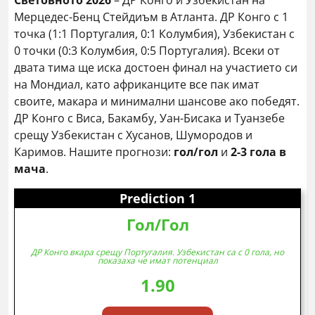
Световното 2026
– ДР Конго и Узбекистан на
Мерцедес-Бенц Стейдиъм в Атланта. ДР Конго с 1
точка (1:1 Португалия, 0:1 Колумбия), Узбекистан с
0 точки (0:3 Колумбия, 0:5 Португалия). Всеки от
двата тима ще иска достоен финал на участието си
на Мондиал, като африканците все пак имат
своите, макара и минимални шансове ако победят.
ДР Конго с Виса, Бакамбу, Уан-Бисака и Туанзебе
срещу Узбекистан с Хусанов, Шумородов и
Каримов. Нашите прогнози:
гол/гол
и
2-3 гола в
мача
.
Prediction 1
Гол/Гол
ДР Конго вкара срещу Португалия. Узбекистан са с 0 гола, но
показаха че имат потенциал
1.90