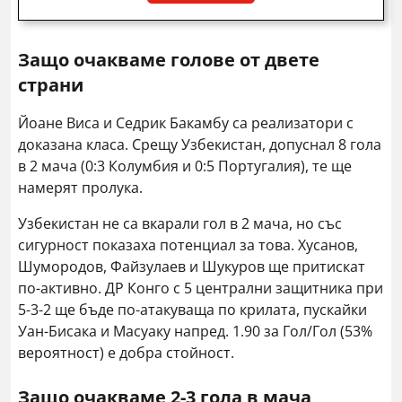
Защо очакваме голове от двете
страни
Йоане Виса и Седрик Бакамбу са реализатори с
доказана класа. Срещу Узбекистан, допуснал 8 гола
в 2 мача (0:3 Колумбия и 0:5 Португалия), те ще
намерят пролука.
Узбекистан не са вкарали гол в 2 мача, но със
сигурност показаха потенциал за това. Хусанов,
Шумородов, Файзулаев и Шукуров ще притискат
по-активно. ДР Конго с 5 централни защитника при
5-3-2 ще бъде по-атакуваща по крилата, пускайки
Уан-Бисака и Масуаку напред. 1.90 за Гол/Гол (53%
вероятност) е добра стойност.
Защо очакваме 2-3 гола в мача