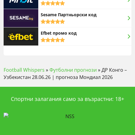
5,0
rating
Sesame Партньорски код
5,0
rating
Efbet промо код
5,0
rating
Football Whispers
»
Футболни прогнози
»
ДР Конго –
Узбекистан 28.06.26 | прогноза Мондиал 2026
Спортни залагания само за възрастни: 18+