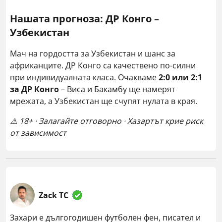
Нашата прогноза: ДР Конго –
Узбекистан
Мач на гордостта за Узбекистан и шанс за
африканците. ДР Конго са качествено по-силни
при индивидуалната класа. Очакваме
2:0 или 2:1
за ДР Конго
– Виса и Бакамбу ще намерят
мрежата, а Узбекистан ще счупят нулата в края.
⚠️ 18+ · Залагайте отговорно · Хазартът крие риск
от зависимост
Zack TC
Захари е дългогодишен футболен фен, писател и