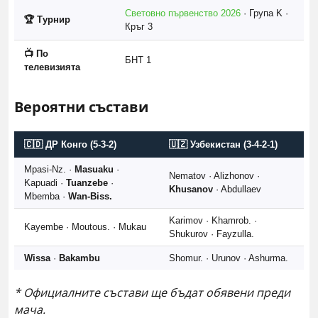
Световно първенство 2026
· Група K ·
🏆 Турнир
Кръг 3
📺 По
БНТ 1
телевизията
Вероятни състави
🇨🇩 ДР Конго (5-3-2)
🇺🇿 Узбекистан (3-4-2-1)
Mpasi-Nz. ·
Masuaku
·
Nematov · Alizhonov ·
Kapuadi ·
Tuanzebe
·
Khusanov
· Abdullaev
Mbemba ·
Wan-Biss.
Karimov · Khamrob. ·
Kayembe · Moutous. · Mukau
Shukurov · Fayzulla.
Wissa
·
Bakambu
Shomur. · Urunov · Ashurma.
* Официалните състави ще бъдат обявени преди
мача.