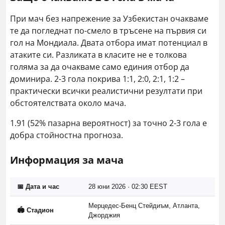
При мач без напрежение за Узбекистан очакваме
те да погледнат по-смело в тръсене на първия си
гол на Мондиала. Двата отбора имат потенциал в
атаките си. Разликата в класите не е толкова
голяма за да очакваме само единия отбор да
доминира. 2-3 гола покрива 1:1, 2:0, 2:1, 1:2 –
практически всички реалистични резултати при
обстоятелствата около мача.
1.91 (52% пазарна вероятност) за точно 2-3 гола е
добра стойностна прогноза.
Информация за мача
📅 Дата и час
28 юни 2026 · 02:30 EEST
Мерцедес-Бенц Стейдиъм, Атланта,
🏟️ Стадион
Джорджия