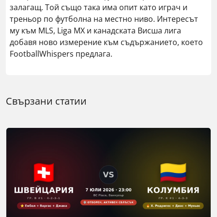
залагащ. Той също така има опит като играч и
треньор по футболна на местно ниво. Интересът
му към MLS, Liga MX и канадската Висша лига
добавя ново измерение към съдържанието, което
FootballWhispers предлага.
Свързани статии