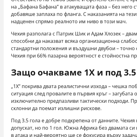
на „Бафана Бафана” в атакуващата фаза – без него 
добавяше заплаха по фланга. С наказанията на тези
надценен спрямо реалното им ниво в този мач.
Чехия разполага с Патрик Шик и Адам Хлозек – двам
способни да наказват всяка организационна слабост
стандартни положения и въздушни двубои – точно с
Чехия при 66% пазарна вероятност е стойностна пр
Защо очакваме 1X и под 3.5
„1X” покрива двата реалистични изхода – чешка поб
ситуация след провалите в първия кръг – загубата
изключително предпазливи тактически подходи. При
склонни да поемат излишни рискове.
Под 3.5 гола е добре подкрепена от данните. Чехия 
допускат, но по 1 гол. Южна Африка без двамата с
в атака и най-вероятно ще се фокусира върху задач