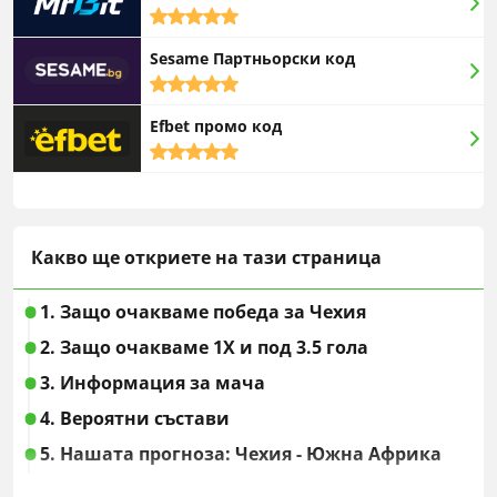
5,0
rating
Sesame Партньорски код
5,0
rating
Efbet промо код
5,0
rating
Какво ще откриете на тази страница
1. Защо очакваме победа за Чехия
2. Защо очакваме 1X и под 3.5 гола
3. Информация за мача
4. Вероятни състави
5. Нашата прогноза: Чехия - Южна Африка