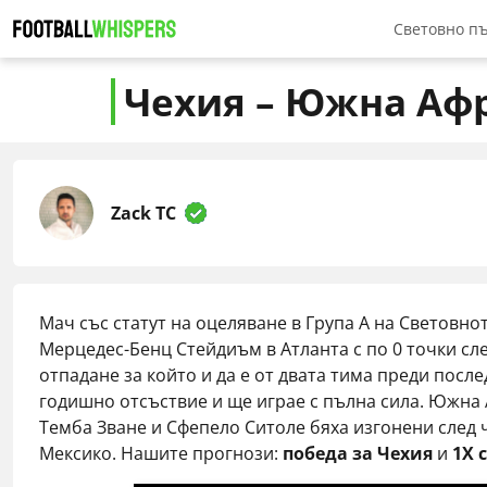
Световно п
Топ букме
Чехия – Южна Афр
Как да зал
Топ Бонуси
Топ 5 фав
Zack TC
Класиране
Мач със статут на оцеляване в Група А на Световно
Мерцедес-Бенц Стейдиъм в Атланта с по 0 точки сл
отпадане за който и да е от двата тима преди посл
годишно отсъствие и ще играе с пълна сила. Южна 
Темба Зване и Сфепело Ситоле бяха изгонени след
Мексико. Нашите прогнози:
победа за Чехия
и
1X с