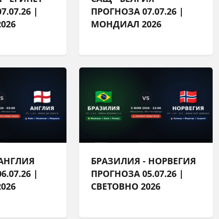
.07.26 |
ПРОГНОЗА 07.07.26 |
026
МОНДИАЛ 2026
 АНГЛИЯ
БРАЗИЛИЯ - НОРВЕГИЯ
.07.26 |
ПРОГНОЗА 05.07.26 |
026
СВЕТОВНО 2026