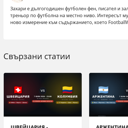
Захари е дългогодишен футболен фен, писател и зал
треньор по футболна на местно ниво. Интересът му 
ново измерение към съдържанието, което FootballW
Свързани статии
ШВЕЙЦАРИЯ -
АРЖЕНТИНА 