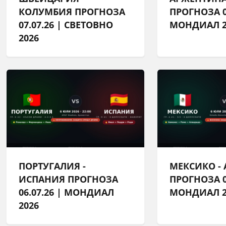
КОЛУМБИЯ ПРОГНОЗА
ПРОГНОЗА 07
07.07.26 | СВЕТОВНО
МОНДИАЛ 2
2026
ПОРТУГАЛИЯ -
МЕКСИКО -
ИСПАНИЯ ПРОГНОЗА
ПРОГНОЗА 06
06.07.26 | МОНДИАЛ
МОНДИАЛ 2
2026