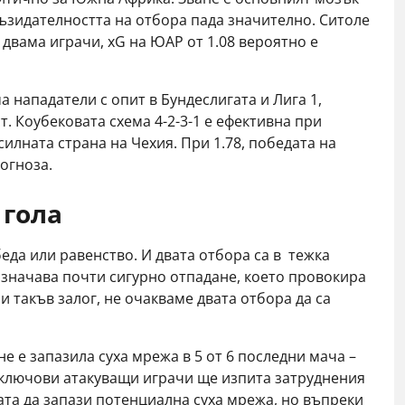
съзидателността на отбора пада значително. Ситоле
 двама играчи, xG на ЮАР от 1.08 вероятно е
а нападатели с опит в Бундеслигата и Лига 1,
. Коубековата схема 4-2-3-1 е ефективна при
илната страна на Чехия. При 1.78, победата на
огноза.
 гола
еда или равенство. И двата отбора са в тежка
 означава почти сигурно отпадане, което провокира
 такъв залог, не очакваме двата отбора да са
не е запазила суха мрежа в 5 от 6 последни мача –
и ключови атакуващи играчи ще изпита затруднения
ата да запази потенциална суха мрежа, но въпреки