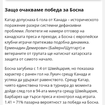
Защо очакваме победа за Босна
Катар допуснаха 6 гола от Канада – историческото
поражение разкри системни дефанзивни
проблеми. Лопетеги не намери отговор на
канадската преса и преходи, а Босна с европейски
клубни играчи притежава подобна динамика.
Ерменадин Демирович (Байерн/Щутгарт) и
ветераните от групата ще натиснат катарската
защита от самото начало.
Босна загубиха с 1:4 от Швейцария, но показаха
характер с ранен гол на Лукич срещу Канада и
успяха да удържат равенството. Срещу Катар,
чиято единствена точка в турнира до момента
дойде след гол в 94-ата минута срещу Швейцария,
Барбарез ще търси преса и конотрол над играта.
1.41 = 71% пазарна вероятност за победа на Босна.