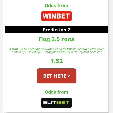
Odds from
Prediction 2
Под 3.5 гола
Катар ще се закопае в защита след разгрома. Босна вкара само
1 гол в Кр.1 и 1 в Кр.2 - атакуват стабилно но трудно бележат
1.52
BET HERE >
Odds from