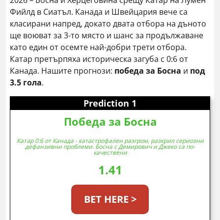
2026 – Босна и Херцеговина срещу Катар на Лумен
Фийлд в Сиатъл. Канада и Швейцария вече са
класирани напред, докато двата отбора на дъното
ще воюват за 3-то място и шанс за продължаване
като един от осемте най-добри трети отбора.
Катар претърпяха историческа загуба с 0:6 от
Канада. Нашите прогнози:
победа за Босна
и
под
3.5 гола
.
Prediction 1
Победа за Босна
Катар 0:6 от Канада - катастрофален разгром, разкрил сериозни
дефанзивни проблеми. Босна с Демирович и Джеко са по-
качествени
1.41
BET HERE >