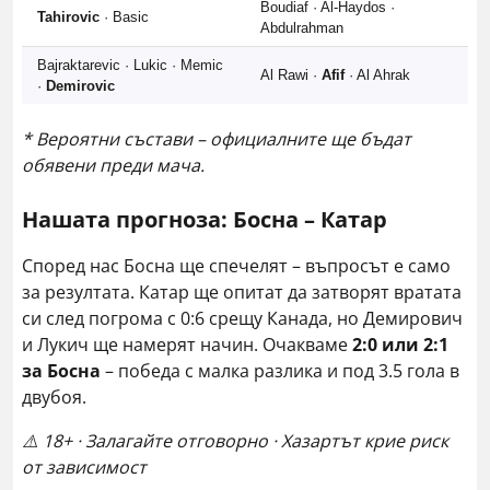
Boudiaf · Al-Haydos ·
Tahirovic
· Basic
Abdulrahman
Bajraktarevic · Lukic · Memic
Al Rawi ·
Afif
· Al Ahrak
·
Demirovic
* Вероятни състави – официалните ще бъдат
обявени преди мача.
Нашата прогноза: Босна – Катар
Според нас Босна ще спечелят – въпросът е само
за резултата. Катар ще опитат да затворят вратата
си след погрома с 0:6 срещу Канада, но Демирович
и Лукич ще намерят начин. Очакваме
2:0 или 2:1
за Босна
– победа с малка разлика и под 3.5 гола в
двубоя.
⚠️ 18+ · Залагайте отговорно · Хазартът крие риск
от зависимост