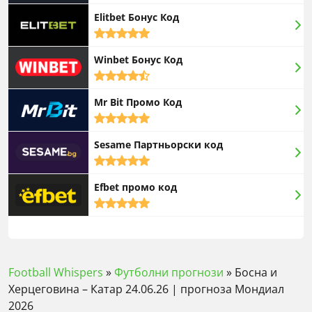
rating
Elitbet Бонус Код
5,0
rating
Winbet Бонус Код
4,5
rating
Mr Bit Промо Код
5,0
rating
Sesame Партньорски код
5,0
rating
Efbet промо код
5,0
rating
Football Whispers
»
Футболни прогнози
»
Босна и
Херцеговина – Катар 24.06.26 | прогноза Мондиал
2026