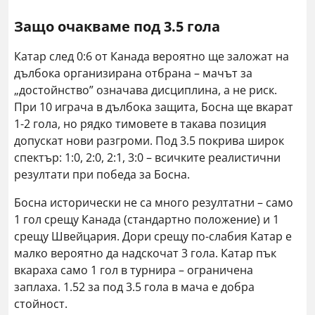
Защо очакваме под 3.5 гола
Катар след 0:6 от Канада вероятно ще заложат на
дълбока организирана отбрана – мачът за
„достойнство” означава дисциплина, а не риск.
При 10 играча в дълбока защита, Босна ще вкарат
1-2 гола, но рядко тимовете в такава позиция
допускат нови разгроми. Под 3.5 покрива широк
спектър: 1:0, 2:0, 2:1, 3:0 – всичките реалистични
резултати при победа за Босна.
Босна исторически не са много резултатни – само
1 гол срещу Канада (стандартно положение) и 1
срещу Швейцария. Дори срещу по-слабия Катар е
малко вероятно да надскочат 3 гола. Катар пък
вкараха само 1 гол в турнира – ограничена
заплаха. 1.52 за под 3.5 гола в мача е добра
стойност.