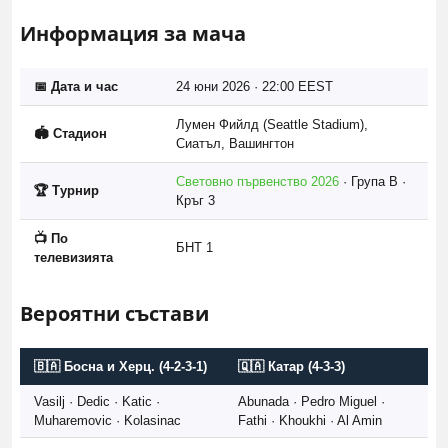
Информация за мача
📅 Дата и час
24 юни 2026 · 22:00 EEST
Лумен Фийлд (Seattle Stadium),
🏟️ Стадион
Сиатъл, Вашингтон
Световно първенство 2026
· Група B ·
🏆 Турнир
Кръг 3
📺 По
БНТ 1
телевизията
Вероятни състави
🇧🇦 Босна и Херц. (4-2-3-1)
🇶🇦 Катар (4-3-3)
Vasilj · Dedic · Katic ·
Abunada · Pedro Miguel ·
Muharemovic · Kolasinac
Fathi · Khoukhi · Al Amin