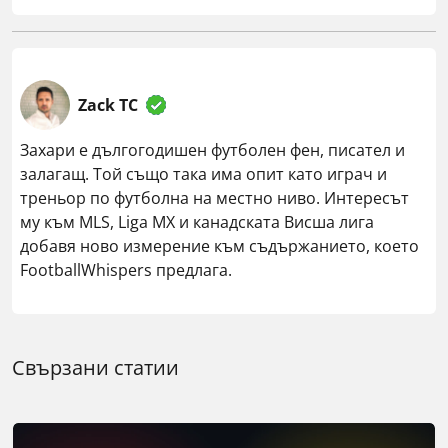
Zack TC
Захари е дългогодишен футболен фен, писател и
залагащ. Той също така има опит като играч и
треньор по футболна на местно ниво. Интересът
му към MLS, Liga MX и канадската Висша лига
добавя ново измерение към съдържанието, което
FootballWhispers предлага.
Свързани статии