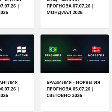
.07.26 |
ПРОГНОЗА 07.07.26 |
026
МОНДИАЛ 2026
 АНГЛИЯ
БРАЗИЛИЯ - НОРВЕГИЯ
.07.26 |
ПРОГНОЗА 05.07.26 |
026
СВЕТОВНО 2026