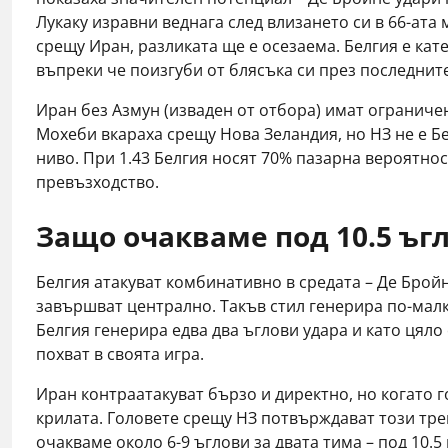
Лукаку изравни веднага след влизането си в 66-ата 
срещу Иран, разликата ще е осезаема. Белгия е кат
въпреки че поизгуби от блясъка си през последнит
Иран без Азмун (изваден от отбора) имат огранич
Мохеби вкараха срещу Нова Зеландия, но НЗ не е Бе
ниво. При 1.43 Белгия носят 70% пазарна вероятнос
превъзходство.
Защо очакваме под 10.5 ъг
Белгия атакуват комбинативно в средата – Де Бройн
завършват централно. Такъв стил генерира по-малк
Белгия генерира едва два ъглови удара и като цял
похват в своята игра.
Иран контраатакуват бързо и директно, но когато г
крилата. Головете срещу НЗ потвърждават този тр
очакваме около 6-9 ъглови за двата тима – под 10.5 