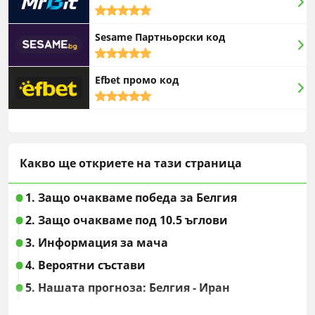
5,0
rating
Sesame Партньорски код
5,0
rating
Efbet промо код
5,0
rating
Какво ще откриете на тази страница
1. Защо очакваме победа за Белгия
2. Защо очакваме под 10.5 ъглови
3. Информация за мача
4. Вероятни състави
5. Нашата прогноза: Белгия - Иран