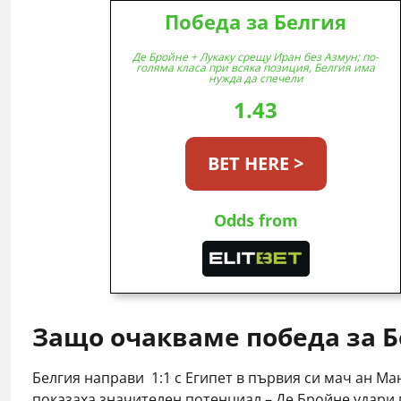
Победа за Белгия
Де Бройне + Лукаку срещу Иран без Азмун; по-
голяма класа при всяка позиция, Белгия има
нужда да спечели
1.43
BET HERE >
Odds from
Защо очакваме победа за Б
Белгия направи 1:1 с Египет в първия си мач ан Ма
показаха значителен потенциал – Де Бройне удари 