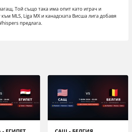
агащ. Той също така има опит като играч и
към MLS, Liga MX и канадската Висша лига добавя
hispers предлага.
- ЕГИПЕТ
САЩ - БЕЛГИЯ