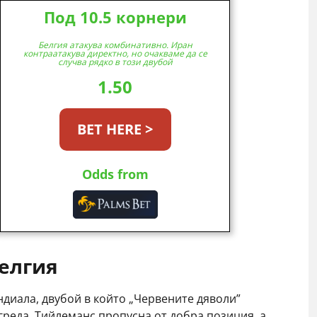
Под 10.5 корнери
Белгия атакува комбинативно. Иран
контраатакува директно, но очакваме да се
случва рядко в този двубой
1.50
BET HERE >
Odds from
елгия
ндиала, двубой в който „Червените дяволи”
греда, Тийлеманс пропусна от добра позиция, а