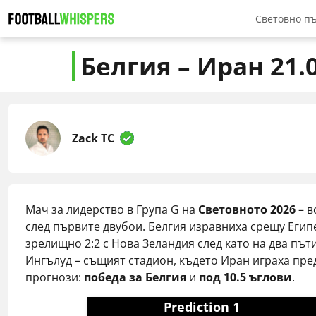
Световно п
Топ букме
Белгия – Иран 21.
Как да зал
Топ Бонуси
Топ 5 фав
Zack TC
Класиране
Мач за лидерство в Група G на
Световното 2026
– в
след първите двубои. Белгия изравниха срещу Египе
зрелищно 2:2 с Нова Зеландия след като на два път
Ингълуд – същият стадион, където Иран играха пре
прогнози:
победа за Белгия
и
под 10.5 ъглови
.
Prediction 1