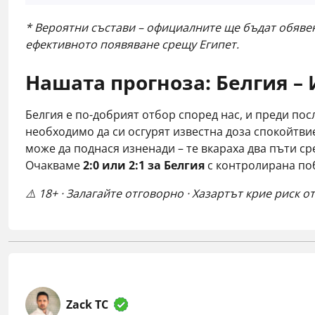
* Вероятни състави – официалните ще бъдат обявен
ефективното появяване срещу Египет.
Нашата прогноза: Белгия –
Белгия е по-добрият отбор според нас, и преди по
необходимо да си осгурят известна доза спокойтви
може да поднася изненади – те вкараха два пъти ср
Очакваме
2:0 или 2:1 за Белгия
с контролирана поб
⚠️ 18+ · Залагайте отговорно · Хазартът крие риск о
Zack TC