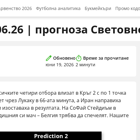
ървенство 2026
Футболна аналитика
Букмейкъри
Промо код
йкъри за СП 2026
Топ заплати на футболисти
Cайтове за залози
Elitbet бо
06.26 | прогноза Световн
агаме на СП 2026
Топ стадионите в България
Най-добрите приложен
Winbet бо
 за СП 2026
Най-добрите голмайстори
Palms Bet
орити за шампион
Обновено
Време за прочитане
Sesame п
юни 19, 2026
2
минути
 и прогнози групи
Mr Bit пр
Betano пр
сичките четири отбора влизат в Кръг 2 с по 1 точка
Efbet про
т чрез Лукаку в 66-ата минута, а Иран направиха
и изоставаха в резултата. На СоФай Стейдиъм в
дишния си мач – Белгия трябва да спечелят. Нашите
Prediction 2