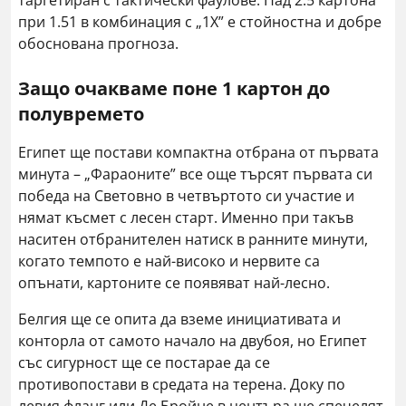
таргетиран с тактически фаулове. Над 2.5 картона
при 1.51 в комбинация с „1X” е стойностна и добре
обоснована прогноза.
Защо очакваме поне 1 картон до
полувремето
Египет ще постави компактна отбрана от първата
минута – „Фараоните” все още търсят първата си
победа на Световно в четвъртото си участие и
нямат късмет с лесен старт. Именно при такъв
наситен отбранителен натиск в ранните минути,
когато темпото е най-високо и нервите са
опънати, картоните се появяват най-лесно.
Белгия ще се опита да вземе инициативата и
конторла от самото начало на двубоя, но Египет
със сигурност ще се постарае да се
противопостави в средата на терена. Доку по