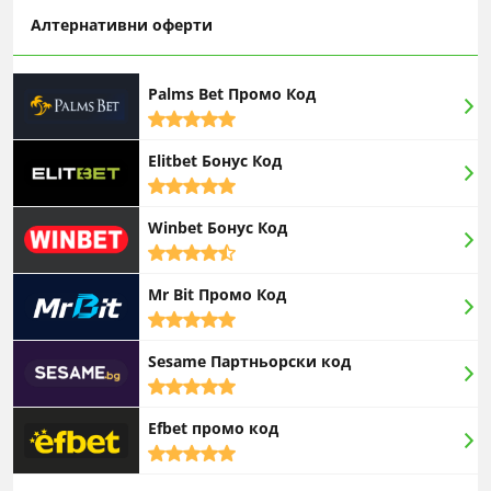
Алтернативни оферти
Palms Bet Промо Код
5,0
rating
Elitbet Бонус Код
5,0
rating
Winbet Бонус Код
4,5
rating
Mr Bit Промо Код
5,0
rating
Sesame Партньорски код
5,0
rating
Efbet промо код
5,0
rating