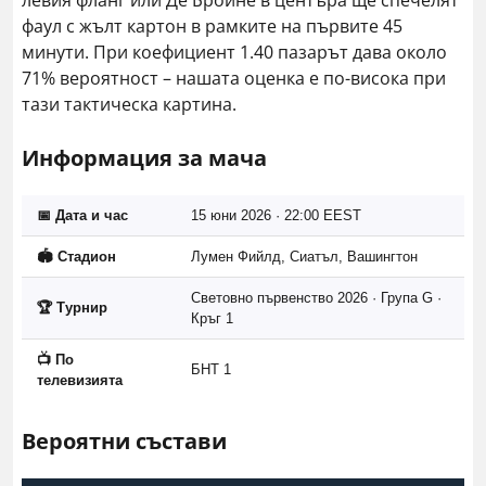
левия фланг или Де Бройне в центъра ще спечелят
фаул с жълт картон в рамките на първите 45
минути. При коефициент 1.40 пазарът дава около
71% вероятност – нашата оценка е по-висока при
тази тактическа картина.
Информация за мача
📅 Дата и час
15 юни 2026 · 22:00 EEST
🏟️ Стадион
Лумен Фийлд, Сиатъл, Вашингтон
Световно първенство 2026 · Група G ·
🏆 Турнир
Кръг 1
📺 По
БНТ 1
телевизията
Вероятни състави