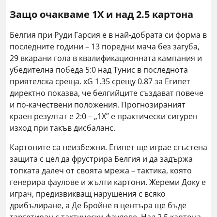
Защо очакваме 1X и над 2.5 картона
Белгия при Руди Гарсия е в най-добрата си форма в
последните години – 13 поредни мача без загуба,
29 вкарани гола в квалификационната кампания и
убедителна победа 5:0 над Тунис в последнота
приятелска среща. xG 1.35 срещу 0.87 за Египет
директно показва, че белгийците създават повече
и по-качествени положения. Прогнозираният
краен резултат е 2:0 – „1X” е практически сигурен
изход при такъв дисбаланс.
Картоните са неизбежни. Египет ще играе сгъстена
защита с цел да фрустрира Белгия и да задържа
топката далеч от своята мрежа – тактика, която
генерира фаулове и жълти картони. Жереми Доку е
играч, предизвикващ нарушения с всяко
дрибълиране, а Де Бройне в центъра ще бъде