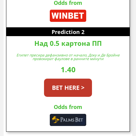
Odds from
Prediction 2
Над 0.5 картона ПП
Египет пресира дефанзивно от начало, Доку и Де Бройне
провокират фаулове в ранните минути
1.40
BET HERE >
Odds from