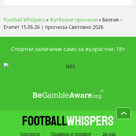
Football Whispers
»
Футболни прогнози
»
Белгия –
Египет 15.06.26 | прогноза Световно 2026
Спортни залагания само за възрастни: 18+
Контакти
-
Правила и условия
-
За нас