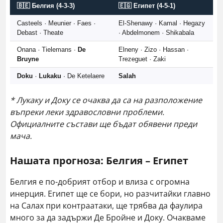
🇧🇪 Белгия (4-3-3)
🇪🇬 Египет (4-5-1)
Casteels · Meunier · Faes ·
El-Shenawy · Kamal · Hegazy
Debast · Theate
· Abdelmonem · Shikabala
Onana · Tielemans ·
De
Elneny · Zizo · Hassan ·
Bruyne
Trezeguet · Zaki
Doku
·
Lukaku
· De Ketelaere
Salah
* Лукаку и Доку се очаква да са на разположение
въпреки леки здравословни проблеми.
Официалните състави ще бъдат обявени преди
мача.
Нашата прогноза: Белгия – Египет
Белгия е по-добрият отбор и влиза с огромна
инерция. Египет ще се бори, но разчитайки главно
на Салах при контраатаки, ще трябва да фаулира
много за да задържи Де Бройне и Доку. Очакваме