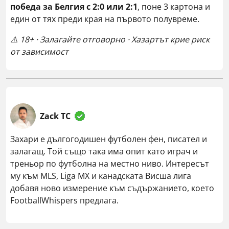
победа за Белгия с 2:0 или 2:1
, поне 3 картона и
един от тях преди края на първото полувреме.
⚠️ 18+ · Залагайте отговорно · Хазартът крие риск
от зависимост
Zack TC
Захари е дългогодишен футболен фен, писател и
залагащ. Той също така има опит като играч и
треньор по футболна на местно ниво. Интересът
му към MLS, Liga MX и канадската Висша лига
добавя ново измерение към съдържанието, което
FootballWhispers предлага.