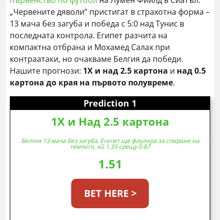
първенство по футбол
на Лумен Фийлд в Сиатъл.
„Червените дяволи” пристигат в страхотна форма –
13 мача без загуба и победа с 5:0 над Тунис в
последната контрола. Египет разчита на
компактна отбрана и Мохамед Салах при
контраатаки, но очакваме Белгия да победи.
Нашите прогнози:
1X и над 2.5 картона
и
над 0.5
картона до края на първото полувреме
.
Prediction 1
1X и Над 2.5 картона
Белгия 13 мача без загуба, Египет ще фаулира за спиране на
темпото, xG 1.35 срещу 0.87
1.51
BET HERE >