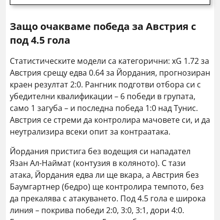
Защо очакваме победа за Австрия с
под 4.5 гола
Статистическите модели са категорични: xG 1.72 за
Австрия срещу едва 0.64 за Йордания, прогнозиран
краен резултат 2:0. Рангник подготви отбора си с
убедителни квалификации – 6 победи в групата,
само 1 загуба – и последна победа 1:0 над Тунис.
Австрия се стреми да контролира мачовете си, и да
неутрализира всеки опит за контраатака.
Йордания пристига без водещия си нападател
Язан Ал-Наймат (контузия в коляното). С тази
атака, Йордания едва ли ще вкара, а Австрия без
Баумгартнер (бедро) ще контролира темпото, без
да прекалява с атакуването. Под 4.5 гола е широка
линия – покрива победи 2:0, 3:0, 3:1, дори 4:0.