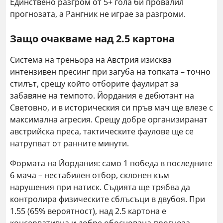
Единствено разгром от 5+ гола би провалил
прогнозата, а Рангник не играе за разгроми.
Защо очакваме над 2.5 картона
Система на треньора на Австрия изисква
интензивен пресинг при загуба на топката – точно
стилът, срещу който отборите фаулират за
забавяне на темпото. Йордания е дебютант на
Световно, и в историческия си пръв мач ще влезе с
максимална агресия. Срещу добре организиранат
австрийска преса, тактическите фаулове ще се
натрупват от ранните минути.
Формата на Йордания: само 1 победа в последните
6 мача – нестабилен отбор, склонен към
нарушения при натиск. Съдията ще трябва да
контролира физическите сблъсъци в двубоя. При
1.55 (65% вероятност), над 2.5 картона е