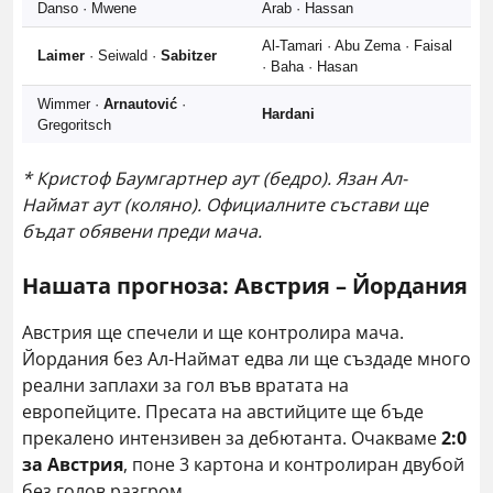
Danso · Mwene
Arab · Hassan
Al-Tamari · Abu Zema · Faisal
Laimer
· Seiwald ·
Sabitzer
· Baha · Hasan
Wimmer ·
Arnautović
·
Hardani
Gregoritsch
* Кристоф Баумгартнер аут (бедро). Язан Ал-
Наймат аут (коляно). Официалните състави ще
бъдат обявени преди мача.
Нашата прогноза: Австрия – Йордания
Австрия ще спечели и ще контролира мача.
Йордания без Ал-Наймат едва ли ще създаде много
реални заплахи за гол във вратата на
европейците. Пресата на австийците ще бъде
прекалено интензивен за дебютанта. Очакваме
2:0
за Австрия
, поне 3 картона и контролиран двубой
без голов разгром.