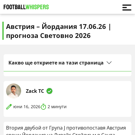
Австрия – Йордания 17.06.26 |
прогноза Световно 2026
Какво ще откриете на тази страница
Zack TC
юни 16, 2026
2
минути
Втория двубой от Група J противопоставя Австрия