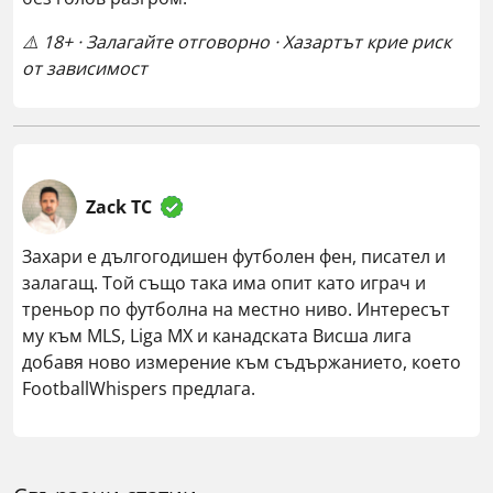
⚠️ 18+ · Залагайте отговорно · Хазартът крие риск
от зависимост
Zack TC
Захари е дългогодишен футболен фен, писател и
залагащ. Той също така има опит като играч и
треньор по футболна на местно ниво. Интересът
му към MLS, Liga MX и канадската Висша лига
добавя ново измерение към съдържанието, което
FootballWhispers предлага.