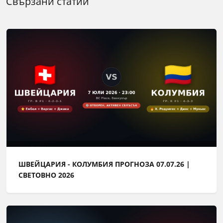
Свързани статии
ШВЕЙЦАРИЯ - КОЛУМБИЯ ПРОГНОЗА 07.07.26 |
СВЕТОВНО 2026