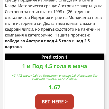
срещу Йордания на Ливайс Стейдиъм в Санта
Клара. Историческа среща: Австрия се завръща на
Световно за пръв път от 1998 г. (26-годишно
отсъствие), а Йордания играе на Мондиал за пръв
път в историята си. Двата тима влизат с важни
кадрови липси, но превъзходството на Рангник и
компания е категорично. Нашите прогнози:
победа за Австрия с под 4.5 гола
и
над 2.5
картона
.
Prediction 1
1 и Под 4.5 гола в мача
xG 1.72 срещу 0.64 за Йордания, очакван 2:0, Йордания без
водещия нападател Ал-Наймат
1.67
BET HERE >