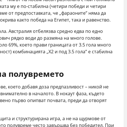
мата му е по-стабилна (четири победи и четири
аме от предпоставката, че „фараоните” няма да
покрива както победа на Египет, така и равенство.
ла. Австралия отбелязва средно едва по едно
вич рядко води до размяна на много голове.
оло 69%, което прави границата от 3.5 гола много
ост) комбинацията „X2 и под 3.5 гола” е стабилна
на полувремето
е, което добавя доза предпазливост – никой не
внимателно в началото. В нокаут фаза, където
вено първо опипват почвата, преди да отворят
щита и структурирана игра, а не на щурмове от
ото полувреме често завършва без победител. При