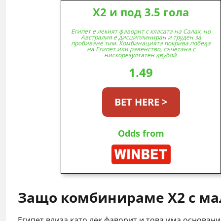
X2 и под 3.5 гола
Египет е лекият фаворит с класата на Салах, но
Австралия е дисциплиниран и труден за
пробиване тим. Комбинацията покрива победа
на Египет или равенство, съчетана с
нискорезултатен двубой.
1.49
BET HERE >
Odds from
Защо комбинираме X2 с ма
Египет влиза като лек фаворит и това има основани