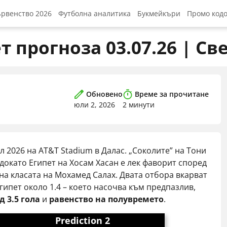
ървенство 2026
Футболна аналитика
Букмейкъри
Промо код
йкъри за СП 2026
Топ заплати на футболисти
Cайтове за залози
Elitbet бо
т прогноза 03.07.26 | Св
агаме на СП 2026
Топ стадионите в България
Най-добрите приложен
Winbet бо
 за СП 2026
Най-добрите голмайстори
Palms Bet
орити за шампион
Обновено
Време за прочитане
Sesame п
юли 2, 2026
2
минути
 и прогнози групи
Mr Bit пр
Betano пр
л 2026 на AT&T Stadium в Далас. „Соколите” на Тони
Efbet про
докато Египет на Хосам Хасан е лек фаворит според
на класата на Мохамед Салах. Двата отбора вкарват
гипет около 1.4 – което насочва към предпазлив,
д 3.5 гола
и
равенство на полувремето
.
Prediction 2