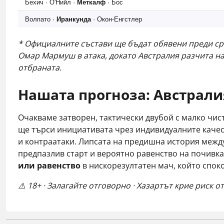
Бехич · О'Нийл ·
Меткалф
· Бос
Волпато ·
Иранкунда
· Окон-Енгстлер
* Официалните състави ще бъдат обявени преди сре
Омар Мармуш в атака, докато Австралия разчита на
отбраната.
Нашата прогноза: Австралия
Очакваме затворен, тактически двубой с малко чис
ще търси инициативата чрез индивидуалните качест
и контраатаки. Липсата на предишна история между
предпазлив старт и вероятно равенство на почивк
или равенство
в нискорезултатен мач, който спок
⚠️ 18+ · Залагайте отговорно · Хазартът крие риск о