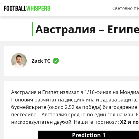
Световно п
Топ букме
Австралия – Египе
Как да зал
Топ Бонуси
Топ 5 фав
Zack TC
Класиране
Австралия и Египет излизат в 1/16-финал на Мондиа
Попович разчитат на дисциплина и здрава защита, 
букмейкърите (около 2.52 за победа) благодарение 
пестеливо – Австралия средно по един гол на мач, Е
нискорезултатен двубой. Нашите прогнози:
X2 и по
Prediction 1